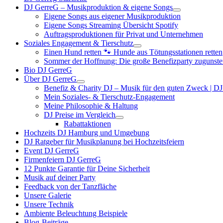
DJ GerreG – Musikproduktion & eigene Songs
Eigene Songs aus eigener Musikproduktion
Eigene Songs Streaming Übersicht Spotify
Auftragsproduktionen für Privat und Unternehmen
Soziales Engagement & Tierschutz
Einen Hund retten 🐾 Hunde aus Tötungsstationen retten
Sommer der Hoffnung: Die große Benefizparty zugunste
Bio DJ GerreG
Über DJ GerreG
Benefiz & Charity DJ – Musik für den guten Zweck | D
Mein Soziales- & Tierschutz-Engagement
Meine Philosophie & Haltung
DJ Preise im Vergleich
Rabattaktionen
Hochzeits DJ Hamburg und Umgebung
DJ Ratgeber für Musikplanung bei Hochzeitsfeiern
Event DJ GerreG
Firmenfeiern DJ GerreG
12 Punkte Garantie für Deine Sicherheit
Musik auf deiner Party
Feedback von der Tanzfläche
Unsere Galerie
Unsere Technik
Ambiente Beleuchtung Beispiele
Blog-Beiträge