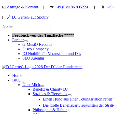
Zum
📧
Anfrage & Kontakt
| ☎️ +
49 (0)4186 895224
| 📱 +
49 
Inhalt
springen
|
🎶
DJ GerreG auf Spotify
Suchen
nach:
Suchen
Feedback von der Tanzfläche *****
Partner
G-MusiQ Records
Disco Company
DJ Nothilfe für Veranstalter und DJs
SEO Agentur
Home
BIO
Über Mich
Benefiz & Charity DJ
Soziales & Tierschutz
Einen Hund aus einer Tötungsstation retten
Die große Benefizparty zugunsten der Str
Philosophie & Haltung