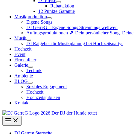
DJ Preise
Rabattaktion
12 Punkte Garantie
Musikproduktion
Eigene Songs
DJ GerreG – Eigene Songs Streamings weltweit
Auftragsproduktionen 🎵 Dein persönlicher Song. Dein
Musik
DJ Ratgeber für Musikplanung bei Hochzeitspartys
Hochzeit
Event
Firmenfeier
Galerie
Technik
Ambiente
BLOG
Soziales Engagement
Hochzeit
Hochzeitsjubiläen
Kontakt
DJ Gerreg Startseite