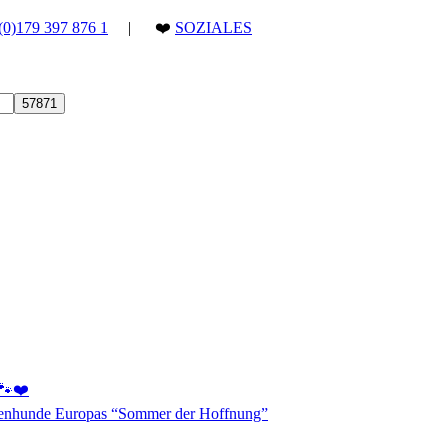
(0)179 397 876 1
| ❤️
SOZIALES
 🐾❤️
aßenhunde Europas “Sommer der Hoffnung”