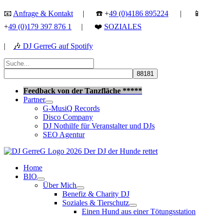
Zum
📧
Anfrage & Kontakt
| ☎️ +
49 (0)4186 895224
| 📱
Inhalt
+
49 (0)179 397 876 1
| ❤️
SOZIALES
springen
|
🎶
DJ GerreG auf Spotify
Suchen
nach:
Suchen
Feedback von der Tanzfläche *****
Partner
G-MusiQ Records
Disco Company
DJ Nothilfe für Veranstalter und DJs
SEO Agentur
Home
BIO
Über Mich
Benefiz & Charity DJ
Soziales & Tierschutz
Einen Hund aus einer Tötungsstation