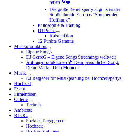
retten 🐾❤️
Die große Benefizparty zugunsten der
Straßenhunde Europas “Sommer der
Hoffnung”
Philosophie & Haltung
DJ Preise
Rabattaktion
12 Punkte Garantie
Musikproduktion
Eigene Songs
DJ GerreG – Eigene Songs Streamings weltweit
Auftragsproduktionen 🎵 Dein persönlicher Song.
Deine Marke. Dein Moment.
Musik
DJ Ratgeber für Musikplanung bei Hochzeitspartys
Hochzeit
Event
Firmenfeier
Galerie
Technik
Ambiente
BLOG
Soziales Engagement
Hochzeit
Hochzeitsjubiläen