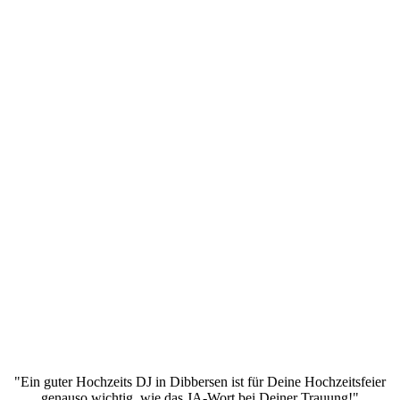
"Ein guter Hochzeits DJ in Dibbersen ist für Deine Hochzeitsfeier
genauso wichtig, wie das JA-Wort bei Deiner Trauung!"