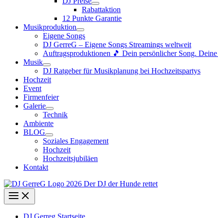
DJ Preise
Rabattaktion
12 Punkte Garantie
Musikproduktion
Eigene Songs
DJ GerreG – Eigene Songs Streamings weltweit
Auftragsproduktionen 🎵 Dein persönlicher Song. Dein
Musik
DJ Ratgeber für Musikplanung bei Hochzeitspartys
Hochzeit
Event
Firmenfeier
Galerie
Technik
Ambiente
BLOG
Soziales Engagement
Hochzeit
Hochzeitsjubiläen
Kontakt
DJ Gerreg Startseite