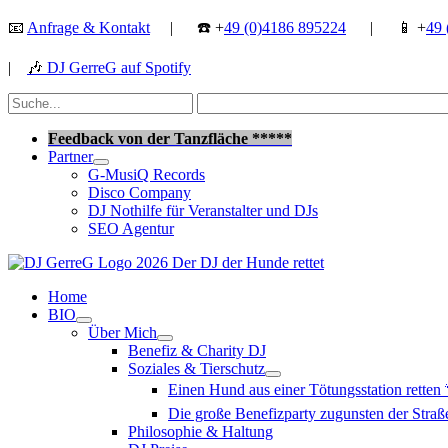
Zum
📧
Anfrage & Kontakt
| ☎️ +
49 (0)4186 895224
| 📱 +
49 
Inhalt
springen
|
🎶
DJ GerreG auf Spotify
Suchen
nach:
Suchen
Feedback von der Tanzfläche *****
Partner
G-MusiQ Records
Disco Company
DJ Nothilfe für Veranstalter und DJs
SEO Agentur
Home
BIO
Über Mich
Benefiz & Charity DJ
Soziales & Tierschutz
Einen Hund aus einer Tötungsstation retten
Die große Benefizparty zugunsten der Str
Philosophie & Haltung