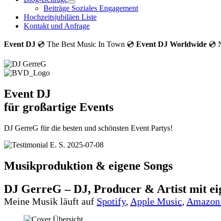
Beiträge Soziales Engagement
Hochzeitsjubiläen Liste
Kontakt und Anfrage
Event DJ
💿 The Best Music In Town 💿
Event DJ Worldwide
💿 N
Event DJ
für großartige Events
DJ GerreG für die besten und schönsten Event Partys!
Musikproduktion & eigene Songs
DJ GerreG – DJ, Producer & Artist mit e
Meine Musik läuft auf
Spotify
,
Apple Music
,
Amazon