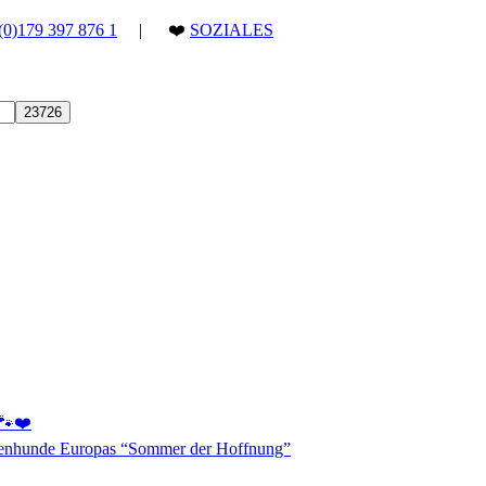
(0)179 397 876 1
| ❤️
SOZIALES
 🐾❤️
aßenhunde Europas “Sommer der Hoffnung”