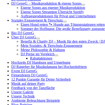
DJ GerreG – Musikproduktion & eigene Songs
Eigene Songs aus eigener Musikproduktion
Eigene Songs Streaming Übersicht Spotify
Auftragsproduktionen für Privat und Unternehmen
Soziales Engagement & Tierschutz
Einen Hund retten 🐾 Hunde aus Tötungsstationen retten
Sommer der Hoffnung: Die große Benefizparty zugunste
Bio DJ GerreG
Über DJ GerreG
Benefiz & Charity DJ – Musik für den guten Zweck | D
Mein Soziales- & Tierschutz-Engagement
Meine Philosophie & Haltung
DJ Preise im Vergleich
Rabattaktionen
Hochzeits DJ Hamburg und Umgebung
DJ Ratgeber für Musikplanung bei Hochzeitsfeiern
Event DJ GerreG
Firmenfeiern DJ GerreG
12 Punkte Garantie für Deine Sicherheit
Musik auf deiner Party
Feedback von der Tanzfläche
Unsere Galerie
Unsere Technik
Ambiente Beleuchtung Beispiele
Blog-Beiträge