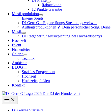
DJ Preise
Rabattaktion
12 Punkte Garantie
Musikproduktion
Eigene Songs
DJ GerreG – Eigene Songs Streamings weltweit
Auftragsproduktionen 🎵 Dein persönlicher Song. Dein
Musik
DJ Ratgeber für Musikplanung bei Hochzeitspartys
Hochzeit
Event
Firmenfeier
Galerie
Technik
Ambiente
BLOG
Soziales Engagement
Hochzeit
Hochzeitsjubiläen
Kontakt
DJ Gerreg Startseite