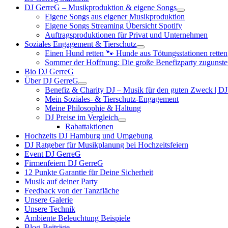
DJ GerreG – Musikproduktion & eigene Songs
Eigene Songs aus eigener Musikproduktion
Eigene Songs Streaming Übersicht Spotify
Auftragsproduktionen für Privat und Unternehmen
Soziales Engagement & Tierschutz
Einen Hund retten 🐾 Hunde aus Tötungsstationen retten
Sommer der Hoffnung: Die große Benefizparty zugunste
Bio DJ GerreG
Über DJ GerreG
Benefiz & Charity DJ – Musik für den guten Zweck | D
Mein Soziales- & Tierschutz-Engagement
Meine Philosophie & Haltung
DJ Preise im Vergleich
Rabattaktionen
Hochzeits DJ Hamburg und Umgebung
DJ Ratgeber für Musikplanung bei Hochzeitsfeiern
Event DJ GerreG
Firmenfeiern DJ GerreG
12 Punkte Garantie für Deine Sicherheit
Musik auf deiner Party
Feedback von der Tanzfläche
Unsere Galerie
Unsere Technik
Ambiente Beleuchtung Beispiele
Blog-Beiträge