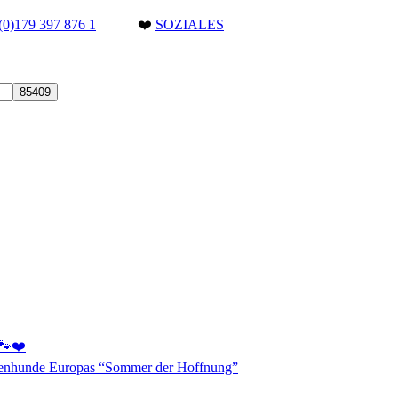
(0)179 397 876 1
| ❤️
SOZIALES
 🐾❤️
aßenhunde Europas “Sommer der Hoffnung”