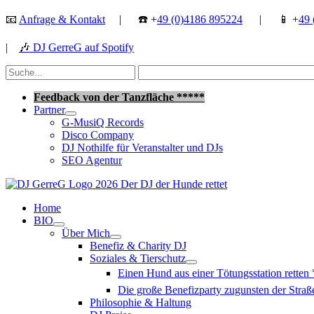
Zum
📧
Anfrage & Kontakt
| ☎️ +
49 (0)4186 895224
| 📱 +
49 
Inhalt
springen
|
🎶
DJ GerreG auf Spotify
Suchen
nach:
Suchen
Feedback von der Tanzfläche *****
Partner
G-MusiQ Records
Disco Company
DJ Nothilfe für Veranstalter und DJs
SEO Agentur
Home
BIO
Über Mich
Benefiz & Charity DJ
Soziales & Tierschutz
Einen Hund aus einer Tötungsstation retten
Die große Benefizparty zugunsten der Str
Philosophie & Haltung