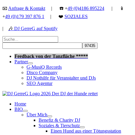
Zum
📧
Anfrage & Kontakt
| ☎️ +
49 (0)4186 895224
| 📱
Inhalt
+
49 (0)179 397 876 1
| ❤️
SOZIALES
springen
|
🎶
DJ GerreG auf Spotify
Suchen
nach:
Suchen
Feedback von der Tanzfläche *****
Partner
G-MusiQ Records
Disco Company
DJ Nothilfe für Veranstalter und DJs
SEO Agentur
Home
BIO
Über Mich
Benefiz & Charity DJ
Soziales & Tierschutz
Einen Hund aus einer Tötungsstation