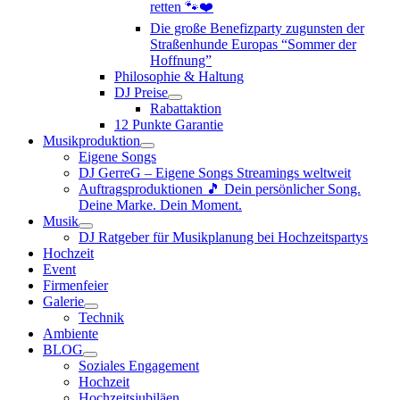
retten 🐾❤️
Die große Benefizparty zugunsten der
Straßenhunde Europas “Sommer der
Hoffnung”
Philosophie & Haltung
DJ Preise
Rabattaktion
12 Punkte Garantie
Musikproduktion
Eigene Songs
DJ GerreG – Eigene Songs Streamings weltweit
Auftragsproduktionen 🎵 Dein persönlicher Song.
Deine Marke. Dein Moment.
Musik
DJ Ratgeber für Musikplanung bei Hochzeitspartys
Hochzeit
Event
Firmenfeier
Galerie
Technik
Ambiente
BLOG
Soziales Engagement
Hochzeit
Hochzeitsjubiläen