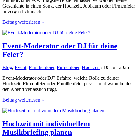
Ein individuelles Auftragslied erstellen lassen verwandelt deine
Geschichte in einen Song, der Hochzeit, Jubiläum oder Firmenfeier
unvergesslich macht.
Individuelles
Beitrag weiterlesen »
Auftragslied
erstellen
lassen
Event-Moderator oder DJ für deine
Feier?
Blog
,
Event
,
Familienfeier
,
Firmenfeier
,
Hochzeit
/ 19. Juli 2026
Event-Moderator oder DJ? Erfahre, welche Rolle zu deiner
Hochzeit, Firmenfeier oder Familienfeier passt – und wann beides
den Abend verlässlich trägt.
Event-
Beitrag weiterlesen »
Moderator
oder
DJ
für
Hochzeit mit individuellem
deine
Musikbriefing planen
Feier?