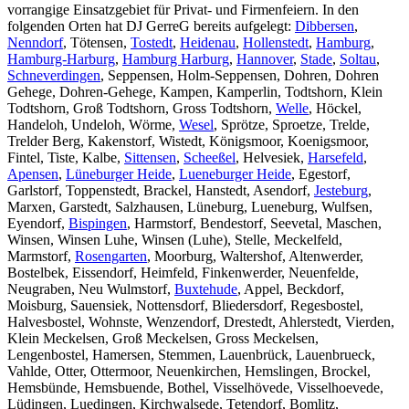
vorrangige Einsatzgebiet für Privat- und Firmenfeiern. In den
folgenden Orten hat DJ GerreG bereits aufgelegt:
Dibbersen
,
Nenndorf
, Tötensen,
Tostedt
,
Heidenau
,
Hollenstedt
,
Hamburg
,
Hamburg-Harburg
,
Hamburg Harburg
,
Hannover
,
Stade
,
Soltau
,
Schneverdingen
, Seppensen, Holm-Seppensen, Dohren, Dohren
Gehege, Dohren-Gehege, Kampen, Kamperlin, Todtshorn, Klein
Todtshorn, Groß Todtshorn, Gross Todtshorn,
Welle
, Höckel,
Handeloh, Undeloh, Wörme,
Wesel
, Sprötze, Sproetze, Trelde,
Trelder Berg, Kakenstorf, Wistedt, Königsmoor, Koenigsmoor,
Fintel, Tiste, Kalbe,
Sittensen
,
Scheeßel
, Helvesiek,
Harsefeld
,
Apensen
,
Lüneburger Heide
,
Lueneburger Heide
, Egestorf,
Garlstorf, Toppenstedt, Brackel, Hanstedt, Asendorf,
Jesteburg
,
Marxen, Garstedt, Salzhausen, Lüneburg, Lueneburg, Wulfsen,
Eyendorf,
Bispingen
, Harmstorf, Bendestorf, Seevetal, Maschen,
Winsen, Winsen Luhe, Winsen (Luhe), Stelle, Meckelfeld,
Marmstorf,
Rosengarten
, Moorburg, Waltershof, Altenwerder,
Bostelbek, Eissendorf, Heimfeld, Finkenwerder, Neuenfelde,
Neugraben, Neu Wulmstorf,
Buxtehude
, Appel, Beckdorf,
Moisburg, Sauensiek, Nottensdorf, Bliedersdorf, Regesbostel,
Halvesbostel, Wohnste, Wenzendorf, Drestedt, Ahlerstedt, Vierden,
Klein Meckelsen, Groß Meckelsen, Gross Meckelsen,
Lengenbostel, Hamersen, Stemmen, Lauenbrück, Lauenbrueck,
Vahlde, Otter, Ottermoor, Neuenkirchen, Hemslingen, Brockel,
Hemsbünde, Hemsbuende, Bothel, Visselhövede, Visselhoevede,
Lüdingen, Luedingen, Kirchwalsede, Tetendorf, Bomlitz,