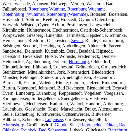
Westerwalsede, Ahausen, Hellwege, Verden, Walsrode, Bad
Fallingbostel,
Rotenburg Wümme
,
Rotenburg Wuemme
,
Rotehnburg (Wümme)
,
Rotenburg (Wuemme)
, Bötersen, Boetersen,
Hassendorf, Sottrum, Reeßum, Horstedt, Gyhum, Ottersberg,
Vorwerk, Wilstedt, Oyten, Achim, Posthausen, Langwedel,
Kirchlinteln, Hühnermoor, Huehnermoor, Osterholz-Scharmbeck,
Worpswede, Grasberg, Lilienthal, Tarmstedt, Hepstedt, Kirchtimke,
Hemelsmoor, Breddorf, Ostereistedt,
Zeven
, Rhade, Gnarrenburg,
Selsingen, Seedorf, Heeslingen, Anderlingen, Ahlerstedt, Farven,
Sandbostel, Deinstedt, Kutenholz, Oerel, Basdahl, Hipstedt,
Ebersdorf, Beverstedt, Holste, Wohnste, Fredenbeck, Deinste,
Heinbockel, Agathenburg, Dollern,
Horneburg
, Oldendorf,
Himmelpforten, Lühesand, Luehesand, Grünerdeich, Gruenerdeich,
Steinkirchen, Mittelnkirchen, Jork, Nottensdorf, Bliedersdorf,
Munster, Rehlingen, Soderstorf, Amelinghausen, Betzendorf,
Barmstedt, Ebstorf, Wriedel, Eimke, Gerdau, Uelzen, Emmendorf,
Barum, Natendorf, Jelmstorf, Bad Bevensen, Bienenbüttel, Deutsch
Evern, Lüneburg, Lueneburg, Reppenstedt, Vögelsen, Voegelsen,
Kirchgellersen, Südergellersen, Suedgellersen, Vierhöven,
Vierhoeven, Mechtersen, Radbruch, Wittorf, Handorf, Artlenburg,
Lauenburg, Geesthacht, Tespe, Marschacht, Drage, Altengamme,
Stelle, Escheburg, Kirchwerder, Ochsenwerder, Billwerder,
Billbrook, Schenefeld,
Lütjensee
, Großensee, Stapelfeld,
Ahrensburg
, Großhansdorf,
Glinde
, Siek,
Bargteheide
,
Trittau
,
Bad
Oldesloe
,
Reinbek
,
Bad Schwartau
, Lübeck, Glückstadt,
Ratzeburg
,