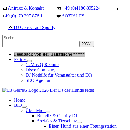
Zum
📧
Anfrage & Kontakt
| ☎️ +
49 (0)4186 895224
| 📱
Inhalt
+
49 (0)179 397 876 1
| ❤️
SOZIALES
springen
|
🎶
DJ GerreG auf Spotify
Suchen
nach:
Suchen
Feedback von der Tanzfläche *****
Partner
G-MusiQ Records
Disco Company
DJ Nothilfe für Veranstalter und DJs
SEO Agentur
Home
BIO
Über Mich
Benefiz & Charity DJ
Soziales & Tierschutz
Einen Hund aus einer Tötungsstation