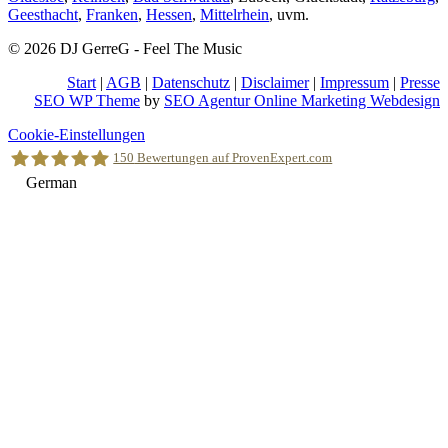
Geesthacht
,
Franken
,
Hessen
,
Mittelrhein
, uvm.
© 2026 DJ GerreG - Feel The Music
Start
|
AGB
|
Datenschutz
|
Disclaimer
|
Impressum
|
Presse
SEO WP Theme
by
SEO Agentur Online Marketing Webdesign
Nach
Cookie-Einstellungen
oben
150
Bewertungen auf ProvenExpert.com
scrollen
German
Holger Korsten