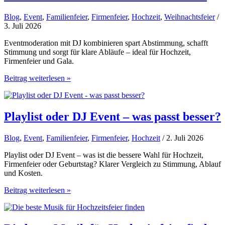
ab?
Blog
,
Event
,
Familienfeier
,
Firmenfeier
,
Hochzeit
,
Weihnachtsfeier
/
3. Juli 2026
Eventmoderation mit DJ kombinieren spart Abstimmung, schafft
Stimmung und sorgt für klare Abläufe – ideal für Hochzeit,
Firmenfeier und Gala.
Eventmoderation
Beitrag weiterlesen »
mit
DJ
kombinieren?
Playlist oder DJ Event – was passt besser?
Blog
,
Event
,
Familienfeier
,
Firmenfeier
,
Hochzeit
/ 2. Juli 2026
Playlist oder DJ Event – was ist die bessere Wahl für Hochzeit,
Firmenfeier oder Geburtstag? Klarer Vergleich zu Stimmung, Ablauf
und Kosten.
Playlist
Beitrag weiterlesen »
oder
DJ
Event