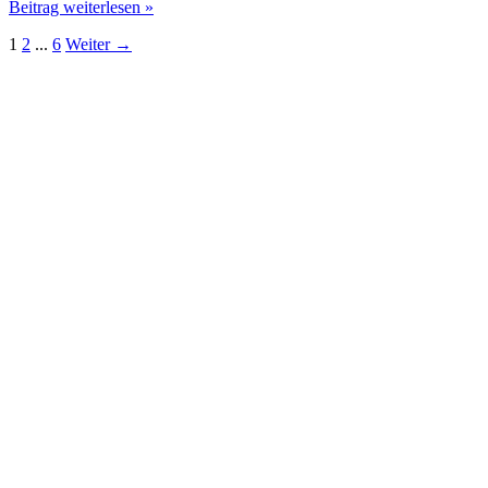
15
Beitrag weiterlesen »
Songs
1
2
...
6
Weiter
→
für
Goldene
Hochzeit
mit
Gefühl