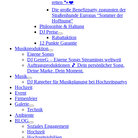
retten 🐾❤️
Die große Benefizparty zugunsten der
Straßenhunde Europas “Sommer der
Hoffnung”
Philosophie & Haltung
DJ Preise
Rabattaktion
12 Punkte Garantie
Musikproduktion
Eigene Songs
DJ GerreG – Eigene Songs Streamings weltweit
Auftragsproduktionen 🎵 Dein persönlicher Song.
Deine Marke. Dein Moment.
Musik
DJ Ratgeber für Musikplanung bei Hochzeitspartys
Hochzeit
Event
Firmenfeier
Galerie
Technik
Ambiente
BLOG
Soziales Engagement
Hochzeit
Hochzeitsjubiläen