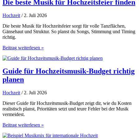
–
Die beste Musik für Hochzeitsfeier finden
was
passt
Hochzeit
/ 2. Juli 2026
besser?
Die beste Musik für Hochzeitsfeier sorgt für volle Tanzflächen,
Gänsehaut und Struktur. So planst du Songs, Stimmung und Timing
richtig.
Die
Beitrag weiterlesen »
beste
Musik
für
Hochzeitsfeier
Guide für Hochzeitsmusik-Budget richtig
finden
planen
Hochzeit
/ 2. Juli 2026
Dieser Guide für Hochzeitsmusik-Budget zeigt dir, wie du Kosten
realistisch planst, Prioritäten setzt und teure Fehler bei der Musik
vermeidest.
Guide
Beitrag weiterlesen »
für
Hochzeitsmusik-