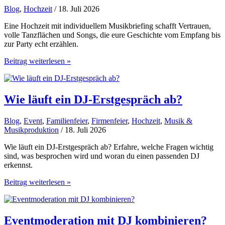
Blog
,
Hochzeit
/ 18. Juli 2026
Eine Hochzeit mit individuellem Musikbriefing schafft Vertrauen,
volle Tanzflächen und Songs, die eure Geschichte vom Empfang bis
zur Party echt erzählen.
Hochzeit
Beitrag weiterlesen »
mit
individuellem
Musikbriefing
planen
Wie läuft ein DJ-Erstgespräch ab?
Blog
,
Event
,
Familienfeier
,
Firmenfeier
,
Hochzeit
,
Musik &
Musikproduktion
/ 18. Juli 2026
Wie läuft ein DJ-Erstgespräch ab? Erfahre, welche Fragen wichtig
sind, was besprochen wird und woran du einen passenden DJ
erkennst.
Wie
Beitrag weiterlesen »
läuft
ein
DJ-
Erstgespräch
Eventmoderation mit DJ kombinieren?