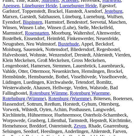
Fintel, Tiste, Kalbe,
Sittensen
,
Scheeßel
, Helvesiek,
Harsefeld
,
Apensen
,
Lüneburger Heide
,
Lueneburger Heide
, Egestorf,
Garlstorf, Toppenstedt, Brackel, Hanstedt, Asendorf,
Jesteburg
,
Marxen, Garstedt, Salzhausen, Lüneburg, Lueneburg, Wulfsen,
Eyendorf,
Bispingen
, Harmstorf, Bendestorf, Seevetal, Maschen,
Winsen, Winsen Luhe, Winsen (Luhe), Stelle, Meckelfeld,
Marmstorf,
Rosengarten
, Moorburg, Waltershof, Altenwerder,
Bostelbek, Eissendorf, Heimfeld, Finkenwerder, Neuenfelde,
Neugraben, Neu Wulmstorf,
Buxtehude
, Appel, Beckdorf,
Moisburg, Sauensiek, Nottensdorf, Bliedersdorf, Regesbostel,
Halvesbostel, Wohnste, Wenzendorf, Drestedt, Ahlerstedt, Vierden,
Klein Meckelsen, Groß Meckelsen, Gross Meckelsen,
Lengenbostel, Hamersen, Stemmen, Lauenbrück, Lauenbrueck,
Vahlde, Otter, Ottermoor, Neuenkirchen, Hemslingen, Brockel,
Hemsbünde, Hemsbuende, Bothel, Visselhövede, Visselhoevede,
Lüdingen, Luedingen, Kirchwalsede, Tetendorf, Bomlitz,
Westerwalsede, Ahausen, Hellwege, Verden, Walsrode, Bad
Fallingbostel,
Rotenburg Wümme
,
Rotenburg Wuemme
,
Rotehnburg (Wümme)
,
Rotenburg (Wuemme)
, Bötersen, Boetersen,
Hassendorf, Sottrum, Reeßum, Horstedt, Gyhum, Ottersberg,
Vorwerk, Wilstedt, Oyten, Achim, Posthausen, Langwedel,
Kirchlinteln, Hühnermoor, Huehnermoor, Osterholz-Scharmbeck,
Worpswede, Grasberg, Lilienthal, Tarmstedt, Hepstedt, Kirchtimke,
Hemelsmoor, Breddorf, Ostereistedt,
Zeven
, Rhade, Gnarrenburg,
Selsingen, Seedorf, Heeslingen, Anderlingen, Ahlerstedt, Farven,