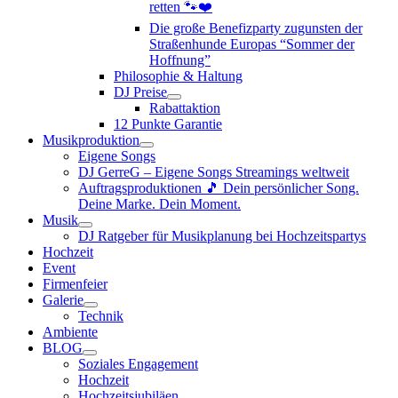
retten 🐾❤️
Die große Benefizparty zugunsten der
Straßenhunde Europas “Sommer der
Hoffnung”
Philosophie & Haltung
DJ Preise
Rabattaktion
12 Punkte Garantie
Musikproduktion
Eigene Songs
DJ GerreG – Eigene Songs Streamings weltweit
Auftragsproduktionen 🎵 Dein persönlicher Song.
Deine Marke. Dein Moment.
Musik
DJ Ratgeber für Musikplanung bei Hochzeitspartys
Hochzeit
Event
Firmenfeier
Galerie
Technik
Ambiente
BLOG
Soziales Engagement
Hochzeit
Hochzeitsjubiläen