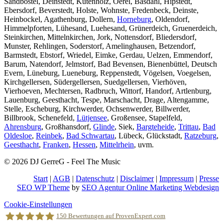
Sandbostel, Deinstedt, Kutenholz, Oerel, Basdahl, Hipstedt,
Ebersdorf, Beverstedt, Holste, Wohnste, Fredenbeck, Deinste,
Heinbockel, Agathenburg, Dollern,
Horneburg
, Oldendorf,
Himmelpforten, Lühesand, Luehesand, Grünerdeich, Gruenerdeich,
Steinkirchen, Mittelnkirchen, Jork, Nottensdorf, Bliedersdorf,
Munster, Rehlingen, Soderstorf, Amelinghausen, Betzendorf,
Barmstedt, Ebstorf, Wriedel, Eimke, Gerdau, Uelzen, Emmendorf,
Barum, Natendorf, Jelmstorf, Bad Bevensen, Bienenbüttel, Deutsch
Evern, Lüneburg, Lueneburg, Reppenstedt, Vögelsen, Voegelsen,
Kirchgellersen, Südergellersen, Suedgellersen, Vierhöven,
Vierhoeven, Mechtersen, Radbruch, Wittorf, Handorf, Artlenburg,
Lauenburg, Geesthacht, Tespe, Marschacht, Drage, Altengamme,
Stelle, Escheburg, Kirchwerder, Ochsenwerder, Billwerder,
Billbrook, Schenefeld,
Lütjensee
, Großensee, Stapelfeld,
Ahrensburg
, Großhansdorf,
Glinde
, Siek,
Bargteheide
,
Trittau
,
Bad
Oldesloe
,
Reinbek
,
Bad Schwartau
, Lübeck, Glückstadt,
Ratzeburg
,
Geesthacht
,
Franken
,
Hessen
,
Mittelrhein
, uvm.
© 2026 DJ GerreG - Feel The Music
Start
|
AGB
|
Datenschutz
|
Disclaimer
|
Impressum
|
Presse
SEO WP Theme
by
SEO Agentur Online Marketing Webdesign
Nach
Cookie-Einstellungen
oben
150
Bewertungen auf ProvenExpert.com
scrollen