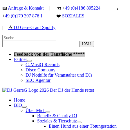
Zum
📧
Anfrage & Kontakt
| ☎️ +
49 (0)4186 895224
| 📱
Inhalt
+
49 (0)179 397 876 1
| ❤️
SOZIALES
springen
|
🎶
DJ GerreG auf Spotify
Suchen
nach:
Suchen
Feedback von der Tanzfläche *****
Partner
G-MusiQ Records
Disco Company
DJ Nothilfe für Veranstalter und DJs
SEO Agentur
Home
BIO
Über Mich
Benefiz & Charity DJ
Soziales & Tierschutz
Einen Hund aus einer Tötungsstation