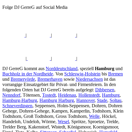
Folge DJ GerreG auf Social Media
|
|
|
|
|
|
DJ GerreG kommt aus
Norddeutschland
, speziell
Hamburg
und
Buchholz in der Nordheide
. Von
Schleswig-Holstein
bis
Bremen
und
Bremervörde
,
Bremerhaven
sowie
Niedersachsen
ist das
vorrangige Einsatzgebiet für Privat- und Firmenfeiern. In den
folgenden Orten hat DJ GerreG bereits aufgelegt:
Dibbersen
,
Nenndorf
, Tötensen,
Tostedt
,
Heidenau
,
Hollenstedt
,
Hamburg
,
Hamburg-Harburg
,
Hamburg Harburg
,
Hannover
,
Stade
,
Soltau
,
Schneverdingen
, Seppensen, Holm-Seppensen, Dohren, Dohren
Gehege, Dohren-Gehege, Kampen, Kamperlin, Todtshorn, Klein
Todtshorn, Groß Todtshorn, Gross Todtshorn,
Welle
, Höckel,
Handeloh, Undeloh, Wörme,
Wesel
, Sprötze, Sproetze, Trelde,
Trelder Berg, Kakenstorf, Wistedt, Königsmoor, Koenigsmoor,