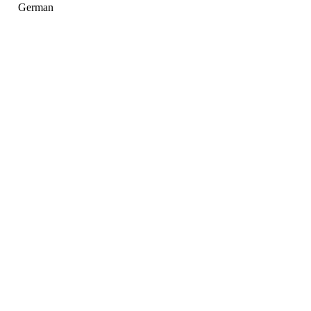
German
Holger Korsten