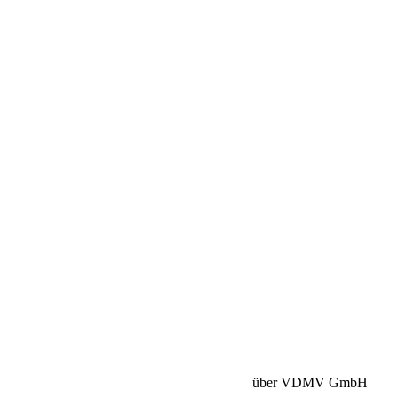
Betriebshaftpflicht:
HISCOX Versicherung
über VDMV GmbH