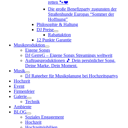
retten 🐾❤️
Die große Benefizparty zugunsten der
Straßenhunde Europas “Sommer der
Hoffnung”
Philosophie & Haltung
DJ Preise
Rabattaktion
12 Punkte Garantie
Musikproduktion
Eigene Songs
DJ GerreG – Eigene Songs Streamings weltweit
Auftragsproduktionen 🎵 Dein persönlicher Song.
Deine Marke. Dein Moment.
Musik
DJ Ratgeber für Musikplanung bei Hochzeitspartys
Hochzeit
Event
Firmenfeier
Galerie
Technik
Ambiente
BLOG
Soziales Engagement
Hochzeit
Hochzeitsjubiläen