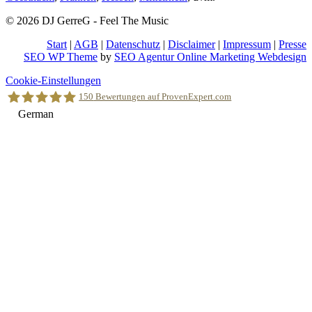
© 2026 DJ GerreG - Feel The Music
Start
|
AGB
|
Datenschutz
|
Disclaimer
|
Impressum
|
Presse
SEO WP Theme
by
SEO Agentur Online Marketing Webdesign
Nach
Cookie-Einstellungen
oben
150
Bewertungen auf ProvenExpert.com
scrollen
German
Holger Korsten