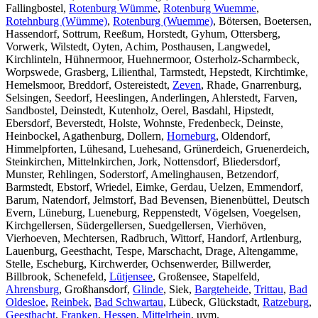
Fallingbostel,
Rotenburg Wümme
,
Rotenburg Wuemme
,
Rotehnburg (Wümme)
,
Rotenburg (Wuemme)
, Bötersen, Boetersen,
Hassendorf, Sottrum, Reeßum, Horstedt, Gyhum, Ottersberg,
Vorwerk, Wilstedt, Oyten, Achim, Posthausen, Langwedel,
Kirchlinteln, Hühnermoor, Huehnermoor, Osterholz-Scharmbeck,
Worpswede, Grasberg, Lilienthal, Tarmstedt, Hepstedt, Kirchtimke,
Hemelsmoor, Breddorf, Ostereistedt,
Zeven
, Rhade, Gnarrenburg,
Selsingen, Seedorf, Heeslingen, Anderlingen, Ahlerstedt, Farven,
Sandbostel, Deinstedt, Kutenholz, Oerel, Basdahl, Hipstedt,
Ebersdorf, Beverstedt, Holste, Wohnste, Fredenbeck, Deinste,
Heinbockel, Agathenburg, Dollern,
Horneburg
, Oldendorf,
Himmelpforten, Lühesand, Luehesand, Grünerdeich, Gruenerdeich,
Steinkirchen, Mittelnkirchen, Jork, Nottensdorf, Bliedersdorf,
Munster, Rehlingen, Soderstorf, Amelinghausen, Betzendorf,
Barmstedt, Ebstorf, Wriedel, Eimke, Gerdau, Uelzen, Emmendorf,
Barum, Natendorf, Jelmstorf, Bad Bevensen, Bienenbüttel, Deutsch
Evern, Lüneburg, Lueneburg, Reppenstedt, Vögelsen, Voegelsen,
Kirchgellersen, Südergellersen, Suedgellersen, Vierhöven,
Vierhoeven, Mechtersen, Radbruch, Wittorf, Handorf, Artlenburg,
Lauenburg, Geesthacht, Tespe, Marschacht, Drage, Altengamme,
Stelle, Escheburg, Kirchwerder, Ochsenwerder, Billwerder,
Billbrook, Schenefeld,
Lütjensee
, Großensee, Stapelfeld,
Ahrensburg
, Großhansdorf,
Glinde
, Siek,
Bargteheide
,
Trittau
,
Bad
Oldesloe
,
Reinbek
,
Bad Schwartau
, Lübeck, Glückstadt,
Ratzeburg
,
Geesthacht
,
Franken
,
Hessen
,
Mittelrhein
, uvm.