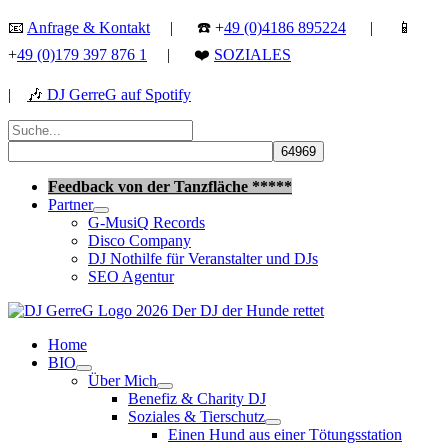
Zum
📧
Anfrage & Kontakt
| ☎️ +
49 (0)4186 895224
| 📱
Inhalt
+
49 (0)179 397 876 1
| ❤️
SOZIALES
springen
|
🎶
DJ GerreG auf Spotify
Suchen
nach:
Suchen
Feedback von der Tanzfläche *****
Partner
G-MusiQ Records
Disco Company
DJ Nothilfe für Veranstalter und DJs
SEO Agentur
Home
BIO
Über Mich
Benefiz & Charity DJ
Soziales & Tierschutz
Einen Hund aus einer Tötungsstation