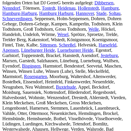
folgenden Orten hat DJ GerreG bereits aufgelegt:
Dibbersen
,
Nenndorf
, Tötensen,
Tostedt
,
Heidenau
,
Hollenstedt
,
Hamburg
,
Hamburg-Harburg
,
Hamburg Harburg
,
Hannover
,
Stade
,
Soltau
,
Schneverdingen
, Seppensen, Holm-Seppensen, Dohren, Dohren
Gehege, Dohren-Gehege, Kampen, Kamperlin, Todtshorn, Klein
Todtshorn, Groß Todtshorn, Gross Todtshorn,
Welle
, Höckel,
Handeloh, Undeloh, Wörme,
Wesel
, Sprötze, Sproetze, Trelde,
Trelder Berg, Kakenstorf, Wistedt, Königsmoor, Koenigsmoor,
Fintel, Tiste, Kalbe,
Sittensen
,
Scheeßel
, Helvesiek,
Harsefeld
,
Apensen
,
Lüneburger Heide
,
Lueneburger Heide
, Egestorf,
Garlstorf, Toppenstedt, Brackel, Hanstedt, Asendorf,
Jesteburg
,
Marxen, Garstedt, Salzhausen, Lüneburg, Lueneburg, Wulfsen,
Eyendorf,
Bispingen
, Harmstorf, Bendestorf, Seevetal, Maschen,
Winsen, Winsen Luhe, Winsen (Luhe), Stelle, Meckelfeld,
Marmstorf,
Rosengarten
, Moorburg, Waltershof, Altenwerder,
Bostelbek, Eissendorf, Heimfeld, Finkenwerder, Neuenfelde,
Neugraben, Neu Wulmstorf,
Buxtehude
, Appel, Beckdorf,
Moisburg, Sauensiek, Nottensdorf, Bliedersdorf, Regesbostel,
Halvesbostel, Wohnste, Wenzendorf, Drestedt, Ahlerstedt, Vierden,
Klein Meckelsen, Groß Meckelsen, Gross Meckelsen,
Lengenbostel, Hamersen, Stemmen, Lauenbrück, Lauenbrueck,
Vahlde, Otter, Ottermoor, Neuenkirchen, Hemslingen, Brockel,
Hemsbünde, Hemsbuende, Bothel, Visselhövede, Visselhoevede,
Lüdingen, Luedingen, Kirchwalsede, Tetendorf, Bomlitz,
Westerwalsede, Ahausen, Hellwege, Verden, Walsrode, Bad