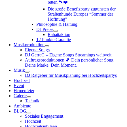
retten 🐾❤️
Die große Benefizparty zugunsten der
Straßenhunde Europas “Sommer der
Hoffnung”
Philosophie & Haltung
DJ Preise
Rabattaktion
12 Punkte Garantie
Musikproduktion
Eigene Songs
DJ GerreG – Eigene Songs Streamings weltweit
Auftragsproduktionen 🎵 Dein persönlicher Song.
Deine Marke. Dein Moment.
Musik
DJ Ratgeber für Musikplanung bei Hochzeitspartys
Hochzeit
Event
Firmenfeier
Galerie
Technik
Ambiente
BLOG
Soziales Engagement
Hochzeit
Hochzeitsjubiläen