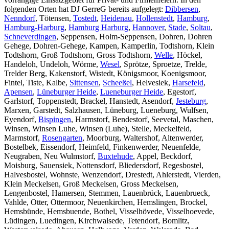
folgenden Orten hat DJ GerreG bereits aufgelegt:
Dibbersen
,
Nenndorf
, Tötensen,
Tostedt
,
Heidenau
,
Hollenstedt
,
Hamburg
,
Hamburg-Harburg
,
Hamburg Harburg
,
Hannover
,
Stade
,
Soltau
,
Schneverdingen
, Seppensen, Holm-Seppensen, Dohren, Dohren
Gehege, Dohren-Gehege, Kampen, Kamperlin, Todtshorn, Klein
Todtshorn, Groß Todtshorn, Gross Todtshorn,
Welle
, Höckel,
Handeloh, Undeloh, Wörme,
Wesel
, Sprötze, Sproetze, Trelde,
Trelder Berg, Kakenstorf, Wistedt, Königsmoor, Koenigsmoor,
Fintel, Tiste, Kalbe,
Sittensen
,
Scheeßel
, Helvesiek,
Harsefeld
,
Apensen
,
Lüneburger Heide
,
Lueneburger Heide
, Egestorf,
Garlstorf, Toppenstedt, Brackel, Hanstedt, Asendorf,
Jesteburg
,
Marxen, Garstedt, Salzhausen, Lüneburg, Lueneburg, Wulfsen,
Eyendorf,
Bispingen
, Harmstorf, Bendestorf, Seevetal, Maschen,
Winsen, Winsen Luhe, Winsen (Luhe), Stelle, Meckelfeld,
Marmstorf,
Rosengarten
, Moorburg, Waltershof, Altenwerder,
Bostelbek, Eissendorf, Heimfeld, Finkenwerder, Neuenfelde,
Neugraben, Neu Wulmstorf,
Buxtehude
, Appel, Beckdorf,
Moisburg, Sauensiek, Nottensdorf, Bliedersdorf, Regesbostel,
Halvesbostel, Wohnste, Wenzendorf, Drestedt, Ahlerstedt, Vierden,
Klein Meckelsen, Groß Meckelsen, Gross Meckelsen,
Lengenbostel, Hamersen, Stemmen, Lauenbrück, Lauenbrueck,
Vahlde, Otter, Ottermoor, Neuenkirchen, Hemslingen, Brockel,
Hemsbünde, Hemsbuende, Bothel, Visselhövede, Visselhoevede,
Lüdingen, Luedingen, Kirchwalsede, Tetendorf, Bomlitz,