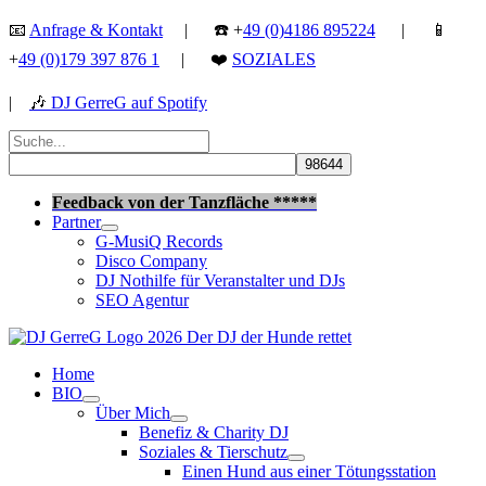
Zum
📧
Anfrage & Kontakt
| ☎️ +
49 (0)4186 895224
| 📱
Inhalt
+
49 (0)179 397 876 1
| ❤️
SOZIALES
springen
|
🎶
DJ GerreG auf Spotify
Suchen
nach:
Suchen
Feedback von der Tanzfläche *****
Partner
G-MusiQ Records
Disco Company
DJ Nothilfe für Veranstalter und DJs
SEO Agentur
Home
BIO
Über Mich
Benefiz & Charity DJ
Soziales & Tierschutz
Einen Hund aus einer Tötungsstation