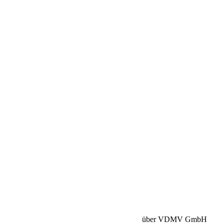
Betriebshaftpflicht:
HISCOX Versicherung
über VDMV GmbH