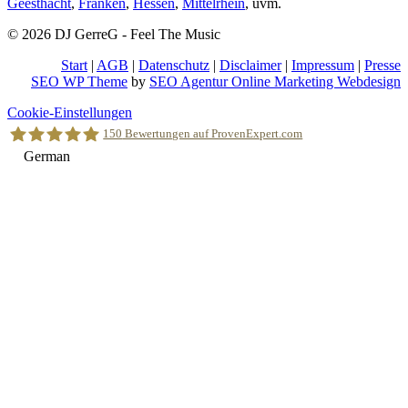
Geesthacht
,
Franken
,
Hessen
,
Mittelrhein
, uvm.
© 2026 DJ GerreG - Feel The Music
Start
|
AGB
|
Datenschutz
|
Disclaimer
|
Impressum
|
Presse
SEO WP Theme
by
SEO Agentur Online Marketing Webdesign
Nach
Cookie-Einstellungen
oben
150
Bewertungen auf ProvenExpert.com
scrollen
German
Holger Korsten