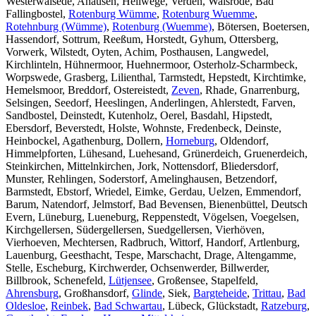
Westerwalsede, Ahausen, Hellwege, Verden, Walsrode, Bad
Fallingbostel,
Rotenburg Wümme
,
Rotenburg Wuemme
,
Rotehnburg (Wümme)
,
Rotenburg (Wuemme)
, Bötersen, Boetersen,
Hassendorf, Sottrum, Reeßum, Horstedt, Gyhum, Ottersberg,
Vorwerk, Wilstedt, Oyten, Achim, Posthausen, Langwedel,
Kirchlinteln, Hühnermoor, Huehnermoor, Osterholz-Scharmbeck,
Worpswede, Grasberg, Lilienthal, Tarmstedt, Hepstedt, Kirchtimke,
Hemelsmoor, Breddorf, Ostereistedt,
Zeven
, Rhade, Gnarrenburg,
Selsingen, Seedorf, Heeslingen, Anderlingen, Ahlerstedt, Farven,
Sandbostel, Deinstedt, Kutenholz, Oerel, Basdahl, Hipstedt,
Ebersdorf, Beverstedt, Holste, Wohnste, Fredenbeck, Deinste,
Heinbockel, Agathenburg, Dollern,
Horneburg
, Oldendorf,
Himmelpforten, Lühesand, Luehesand, Grünerdeich, Gruenerdeich,
Steinkirchen, Mittelnkirchen, Jork, Nottensdorf, Bliedersdorf,
Munster, Rehlingen, Soderstorf, Amelinghausen, Betzendorf,
Barmstedt, Ebstorf, Wriedel, Eimke, Gerdau, Uelzen, Emmendorf,
Barum, Natendorf, Jelmstorf, Bad Bevensen, Bienenbüttel, Deutsch
Evern, Lüneburg, Lueneburg, Reppenstedt, Vögelsen, Voegelsen,
Kirchgellersen, Südergellersen, Suedgellersen, Vierhöven,
Vierhoeven, Mechtersen, Radbruch, Wittorf, Handorf, Artlenburg,
Lauenburg, Geesthacht, Tespe, Marschacht, Drage, Altengamme,
Stelle, Escheburg, Kirchwerder, Ochsenwerder, Billwerder,
Billbrook, Schenefeld,
Lütjensee
, Großensee, Stapelfeld,
Ahrensburg
, Großhansdorf,
Glinde
, Siek,
Bargteheide
,
Trittau
,
Bad
Oldesloe
,
Reinbek
,
Bad Schwartau
, Lübeck, Glückstadt,
Ratzeburg
,