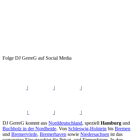
Folge DJ GerreG auf Social Media
|
|
|
|
|
|
DJ GerreG kommt aus
Norddeutschland
, speziell
Hamburg
und
Buchholz in der Nordheide
. Von
Schleswig-Holstein
bis
Bremen
und
Bremervörde
,
Bremerhaven
sowie
Niedersachsen
ist das
vorrangige Einsatzgebiet für Privat- und Firmenfeiern. In den