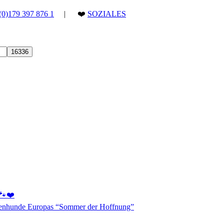
(0)179 397 876 1
| ❤️
SOZIALES
 🐾❤️
aßenhunde Europas “Sommer der Hoffnung”