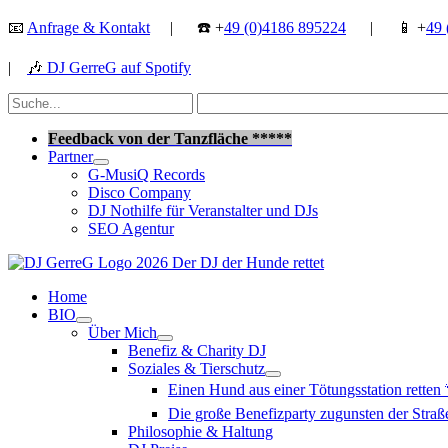
Zum
📧
Anfrage & Kontakt
| ☎️ +
49 (0)4186 895224
| 📱 +
49 
Inhalt
springen
|
🎶
DJ GerreG auf Spotify
Suchen
nach:
Suchen
Feedback von der Tanzfläche *****
Partner
G-MusiQ Records
Disco Company
DJ Nothilfe für Veranstalter und DJs
SEO Agentur
Home
BIO
Über Mich
Benefiz & Charity DJ
Soziales & Tierschutz
Einen Hund aus einer Tötungsstation retten
Die große Benefizparty zugunsten der Str
Philosophie & Haltung