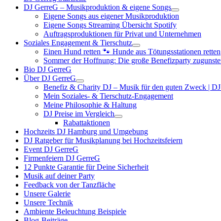
DJ GerreG – Musikproduktion & eigene Songs
Eigene Songs aus eigener Musikproduktion
Eigene Songs Streaming Übersicht Spotify
Auftragsproduktionen für Privat und Unternehmen
Soziales Engagement & Tierschutz
Einen Hund retten 🐾 Hunde aus Tötungsstationen retten
Sommer der Hoffnung: Die große Benefizparty zugunste
Bio DJ GerreG
Über DJ GerreG
Benefiz & Charity DJ – Musik für den guten Zweck | D
Mein Soziales- & Tierschutz-Engagement
Meine Philosophie & Haltung
DJ Preise im Vergleich
Rabattaktionen
Hochzeits DJ Hamburg und Umgebung
DJ Ratgeber für Musikplanung bei Hochzeitsfeiern
Event DJ GerreG
Firmenfeiern DJ GerreG
12 Punkte Garantie für Deine Sicherheit
Musik auf deiner Party
Feedback von der Tanzfläche
Unsere Galerie
Unsere Technik
Ambiente Beleuchtung Beispiele
Blog-Beiträge