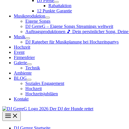
DJ Preise
Rabattaktion
12 Punkte Garantie
Musikproduktion
Eigene Songs
DJ GerreG – Eigene Songs Streamings weltweit
Auftragsproduktionen 🎵 Dein persönlicher Song. Dein
Musik
DJ Ratgeber für Musikplanung bei Hochzeitspartys
Hochzeit
Event
Firmenfeier
Galerie
Technik
Ambiente
BLOG
Soziales Engagement
Hochzeit
Hochzeitsjubiläen
Kontakt
DJ Gerreg Startseite