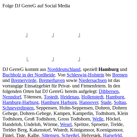
Folge DJ GerreG auf Social Media
|
|
|
|
|
|
DJ GerreG kommt aus
Norddeutschland
, speziell
Hamburg
und
Buchholz in der Nordheide
. Von
Schleswig-Holstein
bis
Bremen
und
Bremervörde
,
Bremerhaven
sowie
Niedersachsen
ist das
vorrangige Einsatzgebiet für Privat- und Firmenfeiern. In den
folgenden Orten hat DJ GerreG bereits aufgelegt:
Dibbersen
,
Nenndorf
, Tötensen,
Tostedt
,
Heidenau
,
Hollenstedt
,
Hamburg
,
Hamburg-Harburg
,
Hamburg Harburg
,
Hannover
,
Stade
,
Soltau
,
Schneverdingen
, Seppensen, Holm-Seppensen, Dohren, Dohren
Gehege, Dohren-Gehege, Kampen, Kamperlin, Todtshorn, Klein
Todtshorn, Groß Todtshorn, Gross Todtshorn,
Welle
, Höckel,
Handeloh, Undeloh, Wörme,
Wesel
, Sprötze, Sproetze, Trelde,
Trelder Berg, Kakenstorf, Wistedt, Königsmoor, Koenigsmoor,
Fintel, Tiste, Kalbe,
Sittensen
,
Scheeßel
, Helvesiek,
Harsefeld
,