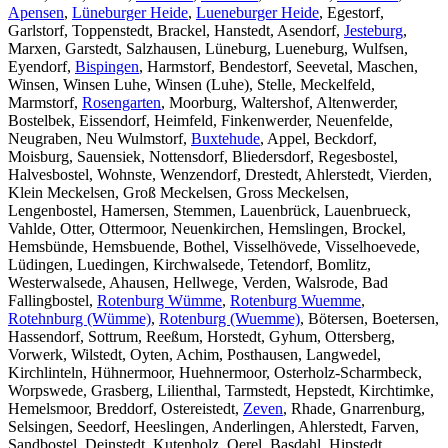
Apensen
,
Lüneburger Heide
,
Lueneburger Heide
, Egestorf,
Garlstorf, Toppenstedt, Brackel, Hanstedt, Asendorf,
Jesteburg
,
Marxen, Garstedt, Salzhausen, Lüneburg, Lueneburg, Wulfsen,
Eyendorf,
Bispingen
, Harmstorf, Bendestorf, Seevetal, Maschen,
Winsen, Winsen Luhe, Winsen (Luhe), Stelle, Meckelfeld,
Marmstorf,
Rosengarten
, Moorburg, Waltershof, Altenwerder,
Bostelbek, Eissendorf, Heimfeld, Finkenwerder, Neuenfelde,
Neugraben, Neu Wulmstorf,
Buxtehude
, Appel, Beckdorf,
Moisburg, Sauensiek, Nottensdorf, Bliedersdorf, Regesbostel,
Halvesbostel, Wohnste, Wenzendorf, Drestedt, Ahlerstedt, Vierden,
Klein Meckelsen, Groß Meckelsen, Gross Meckelsen,
Lengenbostel, Hamersen, Stemmen, Lauenbrück, Lauenbrueck,
Vahlde, Otter, Ottermoor, Neuenkirchen, Hemslingen, Brockel,
Hemsbünde, Hemsbuende, Bothel, Visselhövede, Visselhoevede,
Lüdingen, Luedingen, Kirchwalsede, Tetendorf, Bomlitz,
Westerwalsede, Ahausen, Hellwege, Verden, Walsrode, Bad
Fallingbostel,
Rotenburg Wümme
,
Rotenburg Wuemme
,
Rotehnburg (Wümme)
,
Rotenburg (Wuemme)
, Bötersen, Boetersen,
Hassendorf, Sottrum, Reeßum, Horstedt, Gyhum, Ottersberg,
Vorwerk, Wilstedt, Oyten, Achim, Posthausen, Langwedel,
Kirchlinteln, Hühnermoor, Huehnermoor, Osterholz-Scharmbeck,
Worpswede, Grasberg, Lilienthal, Tarmstedt, Hepstedt, Kirchtimke,
Hemelsmoor, Breddorf, Ostereistedt,
Zeven
, Rhade, Gnarrenburg,
Selsingen, Seedorf, Heeslingen, Anderlingen, Ahlerstedt, Farven,
Sandbostel, Deinstedt, Kutenholz, Oerel, Basdahl, Hipstedt,