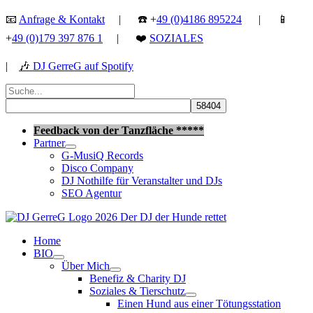
Zum
📧
Anfrage & Kontakt
| ☎️ +
49 (0)4186 895224
| 📱
Inhalt
+
49 (0)179 397 876 1
| ❤️
SOZIALES
springen
|
🎶
DJ GerreG auf Spotify
Suchen
nach:
Suchen
Feedback von der Tanzfläche *****
Partner
G-MusiQ Records
Disco Company
DJ Nothilfe für Veranstalter und DJs
SEO Agentur
Home
BIO
Über Mich
Benefiz & Charity DJ
Soziales & Tierschutz
Einen Hund aus einer Tötungsstation