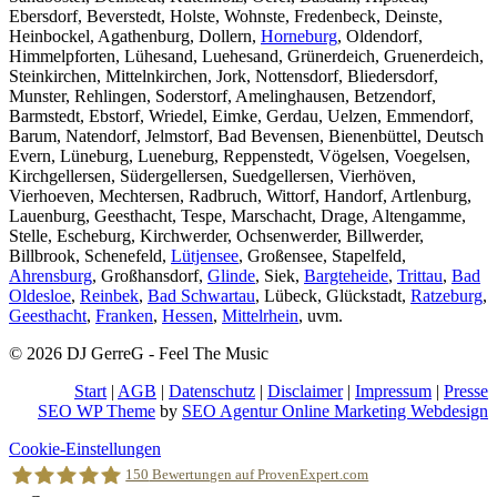
Ebersdorf, Beverstedt, Holste, Wohnste, Fredenbeck, Deinste,
Heinbockel, Agathenburg, Dollern,
Horneburg
, Oldendorf,
Himmelpforten, Lühesand, Luehesand, Grünerdeich, Gruenerdeich,
Steinkirchen, Mittelnkirchen, Jork, Nottensdorf, Bliedersdorf,
Munster, Rehlingen, Soderstorf, Amelinghausen, Betzendorf,
Barmstedt, Ebstorf, Wriedel, Eimke, Gerdau, Uelzen, Emmendorf,
Barum, Natendorf, Jelmstorf, Bad Bevensen, Bienenbüttel, Deutsch
Evern, Lüneburg, Lueneburg, Reppenstedt, Vögelsen, Voegelsen,
Kirchgellersen, Südergellersen, Suedgellersen, Vierhöven,
Vierhoeven, Mechtersen, Radbruch, Wittorf, Handorf, Artlenburg,
Lauenburg, Geesthacht, Tespe, Marschacht, Drage, Altengamme,
Stelle, Escheburg, Kirchwerder, Ochsenwerder, Billwerder,
Billbrook, Schenefeld,
Lütjensee
, Großensee, Stapelfeld,
Ahrensburg
, Großhansdorf,
Glinde
, Siek,
Bargteheide
,
Trittau
,
Bad
Oldesloe
,
Reinbek
,
Bad Schwartau
, Lübeck, Glückstadt,
Ratzeburg
,
Geesthacht
,
Franken
,
Hessen
,
Mittelrhein
, uvm.
© 2026 DJ GerreG - Feel The Music
Start
|
AGB
|
Datenschutz
|
Disclaimer
|
Impressum
|
Presse
SEO WP Theme
by
SEO Agentur Online Marketing Webdesign
Nach
Cookie-Einstellungen
oben
150
Bewertungen auf ProvenExpert.com
scrollen