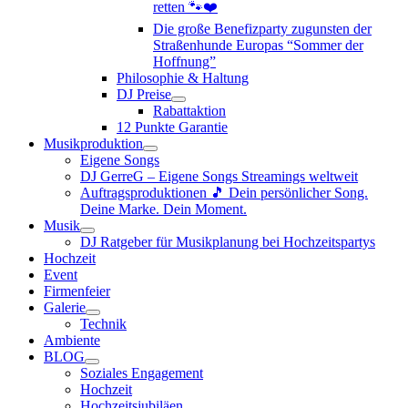
retten 🐾❤️
Die große Benefizparty zugunsten der
Straßenhunde Europas “Sommer der
Hoffnung”
Philosophie & Haltung
DJ Preise
Rabattaktion
12 Punkte Garantie
Musikproduktion
Eigene Songs
DJ GerreG – Eigene Songs Streamings weltweit
Auftragsproduktionen 🎵 Dein persönlicher Song.
Deine Marke. Dein Moment.
Musik
DJ Ratgeber für Musikplanung bei Hochzeitspartys
Hochzeit
Event
Firmenfeier
Galerie
Technik
Ambiente
BLOG
Soziales Engagement
Hochzeit
Hochzeitsjubiläen