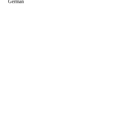
German
Holger Korsten