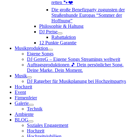
retten 🐾❤️
Die große Benefizparty zugunsten der
Straßenhunde Europas “Sommer der
Hoffnung”
Philosophie & Haltung
DJ Preise
Rabattaktion
12 Punkte Garantie
Musikproduktion
Eigene Songs
DJ GerreG – Eigene Songs Streamings weltweit
Auftragsproduktionen 🎵 Dein persönlicher Song.
Deine Marke. Dein Moment.
Musik
DJ Ratgeber für Musikplanung bei Hochzeitspartys
Hochzeit
Event
Firmenfeier
Galerie
Technik
Ambiente
BLOG
Soziales Engagement
Hochzeit
Hochzeitsjubiläen