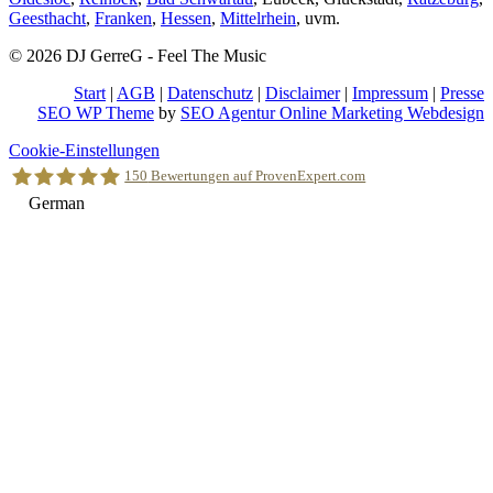
Geesthacht
,
Franken
,
Hessen
,
Mittelrhein
, uvm.
© 2026 DJ GerreG - Feel The Music
Start
|
AGB
|
Datenschutz
|
Disclaimer
|
Impressum
|
Presse
SEO WP Theme
by
SEO Agentur Online Marketing Webdesign
Nach
Cookie-Einstellungen
oben
150
Bewertungen auf ProvenExpert.com
scrollen
German
Holger Korsten