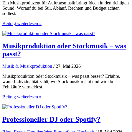
Ein Musikproduzent für Auftragsmusik bringt Ideen in den richtigen
Sound. Worauf du bei Stil, Ablauf, Rechten und Budget achten
solltest.
Musikproduzent
Beitrag weiterlesen »
für
Auftragsmusik
finden
Musikproduktion oder Stockmusik – was
passt?
Musik & Musikproduktion
/ 27. Mai 2026
Musikproduktion oder Stockmusik – was passt besser? Erfahre,
wann Individualität zählt, wo Stockmusik reicht und wie du
Fehlkäufe vermeidest.
Musikproduktion
Beitrag weiterlesen »
oder
Stockmusik
–
was
Professioneller DJ oder Spotify?
passt?
Blog
,
Event
,
Familienfeier
,
Firmenfeier
,
Hochzeit
/ 15. Mai 2026