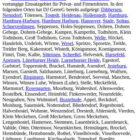
vorrangige Einsatzgebiet für Privat- und Firmenfeiern. In den
folgenden Orten hat DJ GerreG bereits aufgelegt:
Dibbersen
,
Nenndorf
, Tötensen,
Tostedt
,
Heidenau
,
Hollenstedt
,
Hamburg
,
Hamburg-Harburg
,
Hamburg Harburg
,
Hannover
,
Stade
,
Soltau
,
Schneverdingen
, Seppensen, Holm-Seppensen, Dohren, Dohren
Gehege, Dohren-Gehege, Kampen, Kamperlin, Todtshorn, Klein
Todtshorn, Groß Todtshorn, Gross Todtshorn,
Welle
, Höckel,
Handeloh, Undeloh, Wörme,
Wesel
, Sprötze, Sproetze, Trelde,
Trelder Berg, Kakenstorf, Wistedt, Königsmoor, Koenigsmoor,
Fintel, Tiste, Kalbe,
Sittensen
,
Scheeßel
, Helvesiek,
Harsefeld
,
Apensen
,
Lüneburger Heide
,
Lueneburger Heide
, Egestorf,
Garlstorf, Toppenstedt, Brackel, Hanstedt, Asendorf,
Jesteburg
,
Marxen, Garstedt, Salzhausen, Lüneburg, Lueneburg, Wulfsen,
Eyendorf,
Bispingen
, Harmstorf, Bendestorf, Seevetal, Maschen,
Winsen, Winsen Luhe, Winsen (Luhe), Stelle, Meckelfeld,
Marmstorf,
Rosengarten
, Moorburg, Waltershof, Altenwerder,
Bostelbek, Eissendorf, Heimfeld, Finkenwerder, Neuenfelde,
Neugraben, Neu Wulmstorf,
Buxtehude
, Appel, Beckdorf,
Moisburg, Sauensiek, Nottensdorf, Bliedersdorf, Regesbostel,
Halvesbostel, Wohnste, Wenzendorf, Drestedt, Ahlerstedt, Vierden,
Klein Meckelsen, Groß Meckelsen, Gross Meckelsen,
Lengenbostel, Hamersen, Stemmen, Lauenbrück, Lauenbrueck,
Vahlde, Otter, Ottermoor, Neuenkirchen, Hemslingen, Brockel,
Hemsbünde, Hemsbuende, Bothel, Visselhövede, Visselhoevede,
Lüdingen, Luedingen, Kirchwalsede, Tetendorf, Bomlitz,