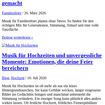
gemacht
Familienfeier
/ 26. März 2026
Musik für Familienfeier planen ohne Stress: So finden Sie den
richtigen Mix für Generationen, Stimmung, Ablauf und eine volle
Tanzfläche.
Musik
Beitrag weiterlesen »
für
Familienfeier
planen
leicht
Musik für Hochzeiten und unvergessliche
gemacht
Momente: Emotionen, die deine Feier
bereichern
Blog
,
Hochzeit
/ 10. Juli 2026
Musik für Hochzeiten ist oft mehr als nur ein leises
Hintergrundrauschen. Sie kann Gefühle wecken, längst vergessene
Bilder ins Gedächtnis bringen und manchmal unbemerkt die
Stimmung verändern. Ein einziger Song kann plötzlich alles anders
wirken lassen. Ob festliche Hochzeit, fröhliches Firmenjubiläum