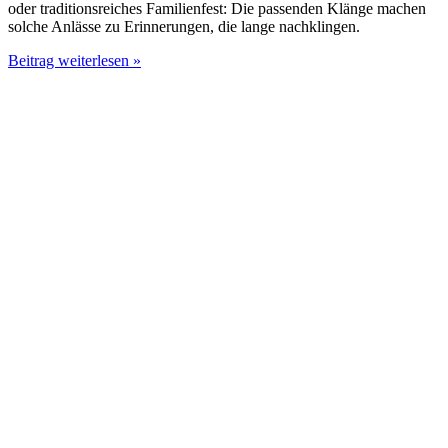
oder traditionsreiches Familienfest: Die passenden Klänge machen
solche Anlässe zu Erinnerungen, die lange nachklingen.
Musik
Beitrag weiterlesen »
für
Hochzeiten
und
unvergessliche
Momente:
Emotionen,
die
deine
Feier
bereichern