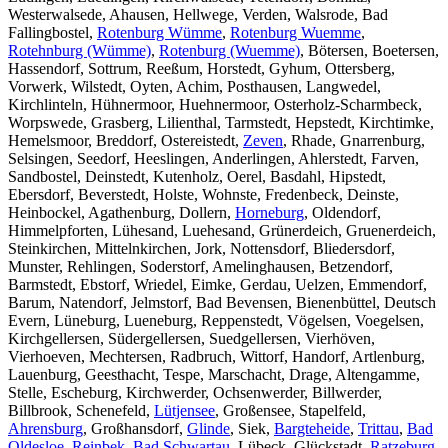
Westerwalsede, Ahausen, Hellwege, Verden, Walsrode, Bad
Fallingbostel,
Rotenburg Wümme
,
Rotenburg Wuemme
,
Rotehnburg (Wümme)
,
Rotenburg (Wuemme)
, Bötersen, Boetersen,
Hassendorf, Sottrum, Reeßum, Horstedt, Gyhum, Ottersberg,
Vorwerk, Wilstedt, Oyten, Achim, Posthausen, Langwedel,
Kirchlinteln, Hühnermoor, Huehnermoor, Osterholz-Scharmbeck,
Worpswede, Grasberg, Lilienthal, Tarmstedt, Hepstedt, Kirchtimke,
Hemelsmoor, Breddorf, Ostereistedt,
Zeven
, Rhade, Gnarrenburg,
Selsingen, Seedorf, Heeslingen, Anderlingen, Ahlerstedt, Farven,
Sandbostel, Deinstedt, Kutenholz, Oerel, Basdahl, Hipstedt,
Ebersdorf, Beverstedt, Holste, Wohnste, Fredenbeck, Deinste,
Heinbockel, Agathenburg, Dollern,
Horneburg
, Oldendorf,
Himmelpforten, Lühesand, Luehesand, Grünerdeich, Gruenerdeich,
Steinkirchen, Mittelnkirchen, Jork, Nottensdorf, Bliedersdorf,
Munster, Rehlingen, Soderstorf, Amelinghausen, Betzendorf,
Barmstedt, Ebstorf, Wriedel, Eimke, Gerdau, Uelzen, Emmendorf,
Barum, Natendorf, Jelmstorf, Bad Bevensen, Bienenbüttel, Deutsch
Evern, Lüneburg, Lueneburg, Reppenstedt, Vögelsen, Voegelsen,
Kirchgellersen, Südergellersen, Suedgellersen, Vierhöven,
Vierhoeven, Mechtersen, Radbruch, Wittorf, Handorf, Artlenburg,
Lauenburg, Geesthacht, Tespe, Marschacht, Drage, Altengamme,
Stelle, Escheburg, Kirchwerder, Ochsenwerder, Billwerder,
Billbrook, Schenefeld,
Lütjensee
, Großensee, Stapelfeld,
Ahrensburg
, Großhansdorf,
Glinde
, Siek,
Bargteheide
,
Trittau
,
Bad
Oldesloe
,
Reinbek
,
Bad Schwartau
, Lübeck, Glückstadt,
Ratzeburg
,