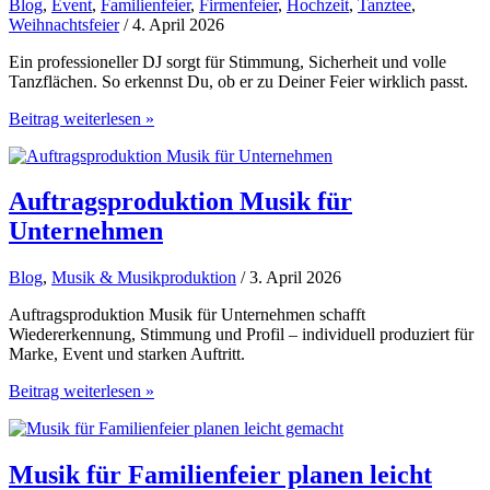
Blog
,
Event
,
Familienfeier
,
Firmenfeier
,
Hochzeit
,
Tanztee
,
stark
Weihnachtsfeier
/ 4. April 2026
Ein professioneller DJ sorgt für Stimmung, Sicherheit und volle
Tanzflächen. So erkennst Du, ob er zu Deiner Feier wirklich passt.
Professioneller
Beitrag weiterlesen »
DJ
für
Deine
Feier
Auftragsproduktion Musik für
Unternehmen
Blog
,
Musik & Musikproduktion
/ 3. April 2026
Auftragsproduktion Musik für Unternehmen schafft
Wiedererkennung, Stimmung und Profil – individuell produziert für
Marke, Event und starken Auftritt.
Auftragsproduktion
Beitrag weiterlesen »
Musik
für
Unternehmen
Musik für Familienfeier planen leicht