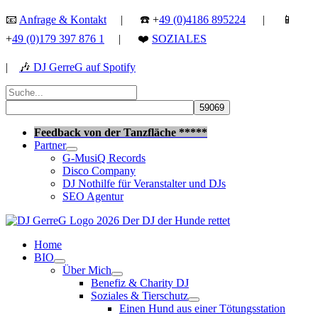
Zum
📧
Anfrage & Kontakt
| ☎️ +
49 (0)4186 895224
| 📱
Inhalt
+
49 (0)179 397 876 1
| ❤️
SOZIALES
springen
|
🎶
DJ GerreG auf Spotify
Suchen
nach:
Suchen
Feedback von der Tanzfläche *****
Partner
G-MusiQ Records
Disco Company
DJ Nothilfe für Veranstalter und DJs
SEO Agentur
Home
BIO
Über Mich
Benefiz & Charity DJ
Soziales & Tierschutz
Einen Hund aus einer Tötungsstation