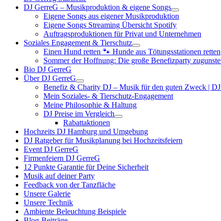
DJ GerreG – Musikproduktion & eigene Songs
Eigene Songs aus eigener Musikproduktion
Eigene Songs Streaming Übersicht Spotify
Auftragsproduktionen für Privat und Unternehmen
Soziales Engagement & Tierschutz
Einen Hund retten 🐾 Hunde aus Tötungsstationen retten
Sommer der Hoffnung: Die große Benefizparty zugunste
Bio DJ GerreG
Über DJ GerreG
Benefiz & Charity DJ – Musik für den guten Zweck | D
Mein Soziales- & Tierschutz-Engagement
Meine Philosophie & Haltung
DJ Preise im Vergleich
Rabattaktionen
Hochzeits DJ Hamburg und Umgebung
DJ Ratgeber für Musikplanung bei Hochzeitsfeiern
Event DJ GerreG
Firmenfeiern DJ GerreG
12 Punkte Garantie für Deine Sicherheit
Musik auf deiner Party
Feedback von der Tanzfläche
Unsere Galerie
Unsere Technik
Ambiente Beleuchtung Beispiele
Blog-Beiträge