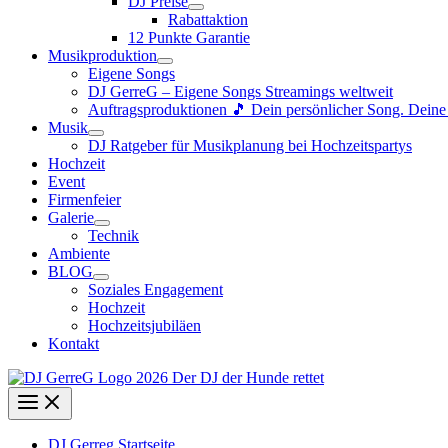
DJ Preise
Rabattaktion
12 Punkte Garantie
Musikproduktion
Eigene Songs
DJ GerreG – Eigene Songs Streamings weltweit
Auftragsproduktionen 🎵 Dein persönlicher Song. Dein
Musik
DJ Ratgeber für Musikplanung bei Hochzeitspartys
Hochzeit
Event
Firmenfeier
Galerie
Technik
Ambiente
BLOG
Soziales Engagement
Hochzeit
Hochzeitsjubiläen
Kontakt
DJ Gerreg Startseite