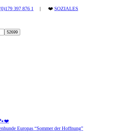
(0)179 397 876 1
| ❤️
SOZIALES
 🐾❤️
aßenhunde Europas “Sommer der Hoffnung”