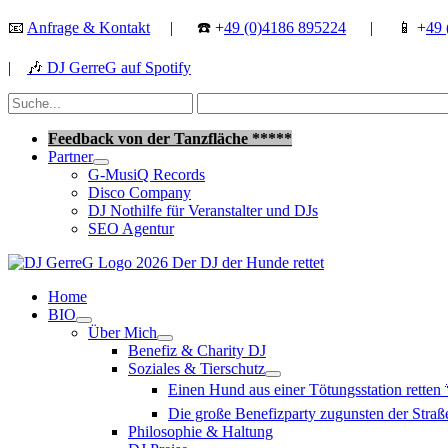
Zum
📧
Anfrage & Kontakt
| ☎️ +
49 (0)4186 895224
| 📱 +
49 
Inhalt
springen
|
🎶
DJ GerreG auf Spotify
Suchen
nach:
Suchen
Feedback von der Tanzfläche *****
Partner
G-MusiQ Records
Disco Company
DJ Nothilfe für Veranstalter und DJs
SEO Agentur
Home
BIO
Über Mich
Benefiz & Charity DJ
Soziales & Tierschutz
Einen Hund aus einer Tötungsstation retten
Die große Benefizparty zugunsten der Str
Philosophie & Haltung