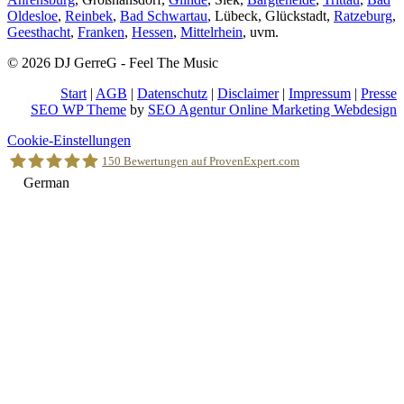
Oldesloe
,
Reinbek
,
Bad Schwartau
, Lübeck, Glückstadt,
Ratzeburg
,
Geesthacht
,
Franken
,
Hessen
,
Mittelrhein
, uvm.
© 2026 DJ GerreG - Feel The Music
Start
|
AGB
|
Datenschutz
|
Disclaimer
|
Impressum
|
Presse
SEO WP Theme
by
SEO Agentur Online Marketing Webdesign
Nach
Cookie-Einstellungen
oben
150
Bewertungen auf ProvenExpert.com
scrollen
German
Holger Korsten