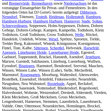
und
Bremervörde
,
Bremerhaven
sowie
Niedersachsen
ist das
vorrangige Einsatzgebiet für Privat- und Firmenfeiern. In den
folgenden Orten hat DJ GerreG bereits aufgelegt:
Dibbersen
,
Nenndorf
, Tötensen,
Tostedt
,
Heidenau
,
Hollenstedt
,
Hamburg
,
Hamburg-Harburg
,
Hamburg Harburg
,
Hannover
,
Stade
,
Soltau
,
Schneverdingen
, Seppensen, Holm-Seppensen, Dohren, Dohren
Gehege, Dohren-Gehege, Kampen, Kamperlin, Todtshorn, Klein
Todtshorn, Groß Todtshorn, Gross Todtshorn,
Welle
, Höckel,
Handeloh, Undeloh, Wörme,
Wesel
, Sprötze, Sproetze, Trelde,
Trelder Berg, Kakenstorf, Wistedt, Königsmoor, Koenigsmoor,
Fintel, Tiste, Kalbe,
Sittensen
,
Scheeßel
, Helvesiek,
Harsefeld
,
Apensen
,
Lüneburger Heide
,
Lueneburger Heide
, Egestorf,
Garlstorf, Toppenstedt, Brackel, Hanstedt, Asendorf,
Jesteburg
,
Marxen, Garstedt, Salzhausen, Lüneburg, Lueneburg, Wulfsen,
Eyendorf,
Bispingen
, Harmstorf, Bendestorf, Seevetal, Maschen,
Winsen, Winsen Luhe, Winsen (Luhe), Stelle, Meckelfeld,
Marmstorf,
Rosengarten
, Moorburg, Waltershof, Altenwerder,
Bostelbek, Eissendorf, Heimfeld, Finkenwerder, Neuenfelde,
Neugraben, Neu Wulmstorf,
Buxtehude
, Appel, Beckdorf,
Moisburg, Sauensiek, Nottensdorf, Bliedersdorf, Regesbostel,
Halvesbostel, Wohnste, Wenzendorf, Drestedt, Ahlerstedt, Vierden,
Klein Meckelsen, Groß Meckelsen, Gross Meckelsen,
Lengenbostel, Hamersen, Stemmen, Lauenbrück, Lauenbrueck,
Vahlde, Otter, Ottermoor, Neuenkirchen, Hemslingen, Brockel,
Hemsbünde, Hemsbuende, Bothel, Visselhövede, Visselhoevede,