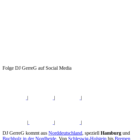
Folge DJ GerreG auf Social Media
|
|
|
|
|
|
DJ GerreG kommt aus
Norddeutschland
, speziell
Hamburg
und
Buchholz in der Nordheide
. Von
Schleswig-Holstein
bis
Bremen