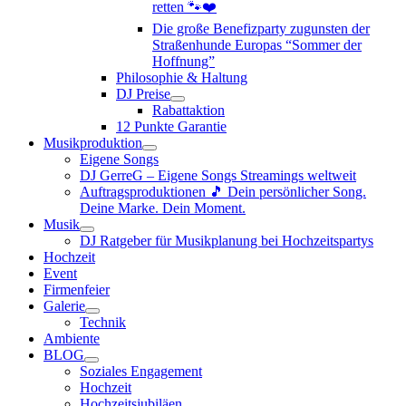
retten 🐾❤️
Die große Benefizparty zugunsten der
Straßenhunde Europas “Sommer der
Hoffnung”
Philosophie & Haltung
DJ Preise
Rabattaktion
12 Punkte Garantie
Musikproduktion
Eigene Songs
DJ GerreG – Eigene Songs Streamings weltweit
Auftragsproduktionen 🎵 Dein persönlicher Song.
Deine Marke. Dein Moment.
Musik
DJ Ratgeber für Musikplanung bei Hochzeitspartys
Hochzeit
Event
Firmenfeier
Galerie
Technik
Ambiente
BLOG
Soziales Engagement
Hochzeit
Hochzeitsjubiläen