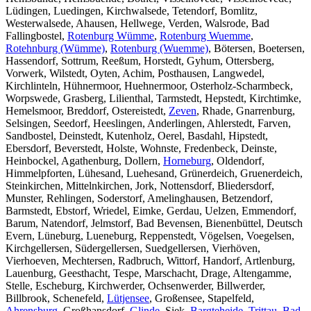
Lüdingen, Luedingen, Kirchwalsede, Tetendorf, Bomlitz,
Westerwalsede, Ahausen, Hellwege, Verden, Walsrode, Bad
Fallingbostel,
Rotenburg Wümme
,
Rotenburg Wuemme
,
Rotehnburg (Wümme)
,
Rotenburg (Wuemme)
, Bötersen, Boetersen,
Hassendorf, Sottrum, Reeßum, Horstedt, Gyhum, Ottersberg,
Vorwerk, Wilstedt, Oyten, Achim, Posthausen, Langwedel,
Kirchlinteln, Hühnermoor, Huehnermoor, Osterholz-Scharmbeck,
Worpswede, Grasberg, Lilienthal, Tarmstedt, Hepstedt, Kirchtimke,
Hemelsmoor, Breddorf, Ostereistedt,
Zeven
, Rhade, Gnarrenburg,
Selsingen, Seedorf, Heeslingen, Anderlingen, Ahlerstedt, Farven,
Sandbostel, Deinstedt, Kutenholz, Oerel, Basdahl, Hipstedt,
Ebersdorf, Beverstedt, Holste, Wohnste, Fredenbeck, Deinste,
Heinbockel, Agathenburg, Dollern,
Horneburg
, Oldendorf,
Himmelpforten, Lühesand, Luehesand, Grünerdeich, Gruenerdeich,
Steinkirchen, Mittelnkirchen, Jork, Nottensdorf, Bliedersdorf,
Munster, Rehlingen, Soderstorf, Amelinghausen, Betzendorf,
Barmstedt, Ebstorf, Wriedel, Eimke, Gerdau, Uelzen, Emmendorf,
Barum, Natendorf, Jelmstorf, Bad Bevensen, Bienenbüttel, Deutsch
Evern, Lüneburg, Lueneburg, Reppenstedt, Vögelsen, Voegelsen,
Kirchgellersen, Südergellersen, Suedgellersen, Vierhöven,
Vierhoeven, Mechtersen, Radbruch, Wittorf, Handorf, Artlenburg,
Lauenburg, Geesthacht, Tespe, Marschacht, Drage, Altengamme,
Stelle, Escheburg, Kirchwerder, Ochsenwerder, Billwerder,
Billbrook, Schenefeld,
Lütjensee
, Großensee, Stapelfeld,
Ahrensburg
, Großhansdorf,
Glinde
, Siek,
Bargteheide
,
Trittau
,
Bad