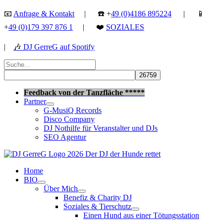
Zum
📧
Anfrage & Kontakt
| ☎️ +
49 (0)4186 895224
| 📱
Inhalt
+
49 (0)179 397 876 1
| ❤️
SOZIALES
springen
|
🎶
DJ GerreG auf Spotify
Suchen
nach:
Suchen
Feedback von der Tanzfläche *****
Partner
G-MusiQ Records
Disco Company
DJ Nothilfe für Veranstalter und DJs
SEO Agentur
Home
BIO
Über Mich
Benefiz & Charity DJ
Soziales & Tierschutz
Einen Hund aus einer Tötungsstation