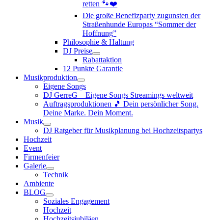
retten 🐾❤️
Die große Benefizparty zugunsten der
Straßenhunde Europas “Sommer der
Hoffnung”
Philosophie & Haltung
DJ Preise
Rabattaktion
12 Punkte Garantie
Musikproduktion
Eigene Songs
DJ GerreG – Eigene Songs Streamings weltweit
Auftragsproduktionen 🎵 Dein persönlicher Song.
Deine Marke. Dein Moment.
Musik
DJ Ratgeber für Musikplanung bei Hochzeitspartys
Hochzeit
Event
Firmenfeier
Galerie
Technik
Ambiente
BLOG
Soziales Engagement
Hochzeit
Hochzeitsjubiläen