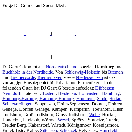
Folge DJ GerreG auf Social Media
|
|
|
|
|
|
DJ GerreG kommt aus
Norddeutschland
, speziell
Hamburg
und
Buchholz in der Nordheide
. Von
Schleswig-Holstein
bis
Bremen
und
Bremervörde
,
Bremerhaven
sowie
Niedersachsen
ist das
vorrangige Einsatzgebiet für Privat- und Firmenfeiern. In den
folgenden Orten hat DJ GerreG bereits aufgelegt:
Dibbersen
,
Nenndorf
, Tötensen,
Tostedt
,
Heidenau
,
Hollenstedt
,
Hamburg
,
Hamburg-Harburg
,
Hamburg Harburg
,
Hannover
,
Stade
,
Soltau
,
Schneverdingen
, Seppensen, Holm-Seppensen, Dohren, Dohren
Gehege, Dohren-Gehege, Kampen, Kamperlin, Todtshorn, Klein
Todtshorn, Groß Todtshorn, Gross Todtshorn,
Welle
, Höckel,
Handeloh, Undeloh, Wörme,
Wesel
, Sprötze, Sproetze, Trelde,
Trelder Berg, Kakenstorf, Wistedt, Königsmoor, Koenigsmoor,
Fintel, Tiste, Kalbe,
Sittensen
,
Scheeßel
, Helvesiek,
Harsefeld
,