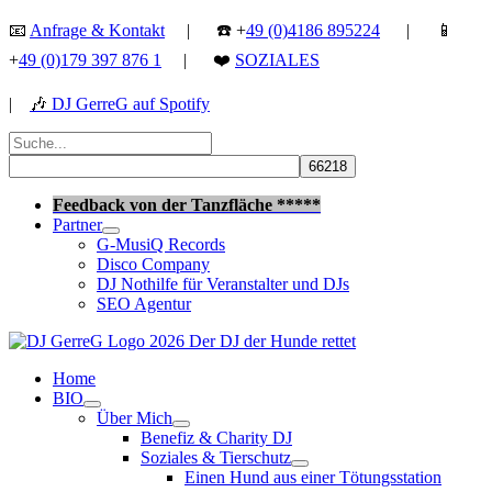
Zum
📧
Anfrage & Kontakt
| ☎️ +
49 (0)4186 895224
| 📱
Inhalt
+
49 (0)179 397 876 1
| ❤️
SOZIALES
springen
|
🎶
DJ GerreG auf Spotify
Suchen
nach:
Suchen
Feedback von der Tanzfläche *****
Partner
G-MusiQ Records
Disco Company
DJ Nothilfe für Veranstalter und DJs
SEO Agentur
Home
BIO
Über Mich
Benefiz & Charity DJ
Soziales & Tierschutz
Einen Hund aus einer Tötungsstation