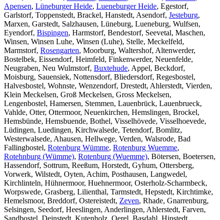
Apensen
,
Lüneburger Heide
,
Lueneburger Heide
, Egestorf,
Garlstorf, Toppenstedt, Brackel, Hanstedt, Asendorf,
Jesteburg
,
Marxen, Garstedt, Salzhausen, Lüneburg, Lueneburg, Wulfsen,
Eyendorf,
Bispingen
, Harmstorf, Bendestorf, Seevetal, Maschen,
Winsen, Winsen Luhe, Winsen (Luhe), Stelle, Meckelfeld,
Marmstorf,
Rosengarten
, Moorburg, Waltershof, Altenwerder,
Bostelbek, Eissendorf, Heimfeld, Finkenwerder, Neuenfelde,
Neugraben, Neu Wulmstorf,
Buxtehude
, Appel, Beckdorf,
Moisburg, Sauensiek, Nottensdorf, Bliedersdorf, Regesbostel,
Halvesbostel, Wohnste, Wenzendorf, Drestedt, Ahlerstedt, Vierden,
Klein Meckelsen, Groß Meckelsen, Gross Meckelsen,
Lengenbostel, Hamersen, Stemmen, Lauenbrück, Lauenbrueck,
Vahlde, Otter, Ottermoor, Neuenkirchen, Hemslingen, Brockel,
Hemsbünde, Hemsbuende, Bothel, Visselhövede, Visselhoevede,
Lüdingen, Luedingen, Kirchwalsede, Tetendorf, Bomlitz,
Westerwalsede, Ahausen, Hellwege, Verden, Walsrode, Bad
Fallingbostel,
Rotenburg Wümme
,
Rotenburg Wuemme
,
Rotehnburg (Wümme)
,
Rotenburg (Wuemme)
, Bötersen, Boetersen,
Hassendorf, Sottrum, Reeßum, Horstedt, Gyhum, Ottersberg,
Vorwerk, Wilstedt, Oyten, Achim, Posthausen, Langwedel,
Kirchlinteln, Hühnermoor, Huehnermoor, Osterholz-Scharmbeck,
Worpswede, Grasberg, Lilienthal, Tarmstedt, Hepstedt, Kirchtimke,
Hemelsmoor, Breddorf, Ostereistedt,
Zeven
, Rhade, Gnarrenburg,
Selsingen, Seedorf, Heeslingen, Anderlingen, Ahlerstedt, Farven,
Sandbostel, Deinstedt, Kutenholz, Oerel, Basdahl, Hipstedt,