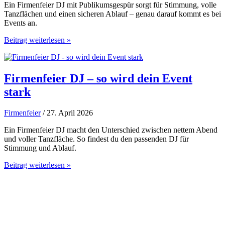
Ein Firmenfeier DJ mit Publikumsgespür sorgt für Stimmung, volle
Tanzflächen und einen sicheren Ablauf – genau darauf kommt es bei
Events an.
Firmenfeier
Beitrag weiterlesen »
DJ
mit
Publikumsgespür
buchen
Firmenfeier DJ – so wird dein Event
stark
Firmenfeier
/ 27. April 2026
Ein Firmenfeier DJ macht den Unterschied zwischen nettem Abend
und voller Tanzfläche. So findest du den passenden DJ für
Stimmung und Ablauf.
Firmenfeier
Beitrag weiterlesen »
DJ
–
so
wird
dein
Event