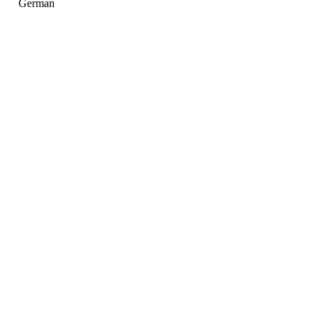
German
Holger Korsten