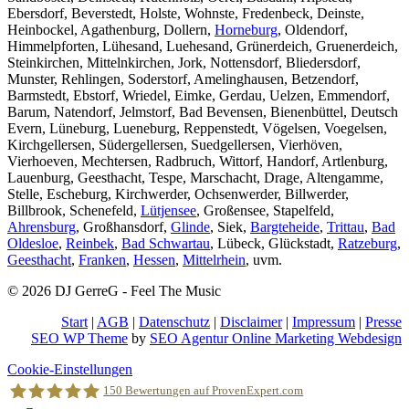
Ebersdorf, Beverstedt, Holste, Wohnste, Fredenbeck, Deinste,
Heinbockel, Agathenburg, Dollern,
Horneburg
, Oldendorf,
Himmelpforten, Lühesand, Luehesand, Grünerdeich, Gruenerdeich,
Steinkirchen, Mittelnkirchen, Jork, Nottensdorf, Bliedersdorf,
Munster, Rehlingen, Soderstorf, Amelinghausen, Betzendorf,
Barmstedt, Ebstorf, Wriedel, Eimke, Gerdau, Uelzen, Emmendorf,
Barum, Natendorf, Jelmstorf, Bad Bevensen, Bienenbüttel, Deutsch
Evern, Lüneburg, Lueneburg, Reppenstedt, Vögelsen, Voegelsen,
Kirchgellersen, Südergellersen, Suedgellersen, Vierhöven,
Vierhoeven, Mechtersen, Radbruch, Wittorf, Handorf, Artlenburg,
Lauenburg, Geesthacht, Tespe, Marschacht, Drage, Altengamme,
Stelle, Escheburg, Kirchwerder, Ochsenwerder, Billwerder,
Billbrook, Schenefeld,
Lütjensee
, Großensee, Stapelfeld,
Ahrensburg
, Großhansdorf,
Glinde
, Siek,
Bargteheide
,
Trittau
,
Bad
Oldesloe
,
Reinbek
,
Bad Schwartau
, Lübeck, Glückstadt,
Ratzeburg
,
Geesthacht
,
Franken
,
Hessen
,
Mittelrhein
, uvm.
© 2026 DJ GerreG - Feel The Music
Start
|
AGB
|
Datenschutz
|
Disclaimer
|
Impressum
|
Presse
SEO WP Theme
by
SEO Agentur Online Marketing Webdesign
Nach
Cookie-Einstellungen
oben
150
Bewertungen auf ProvenExpert.com
scrollen