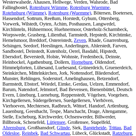
Westerwalsede, Ahausen, Hellwege, Verden, Walsrode, Bad
Fallingbostel,
Rotenburg Wümme
,
Rotenburg Wuemme
,
Rotehnburg (Wümme)
,
Rotenburg (Wuemme)
, Bötersen, Boetersen,
Hassendorf, Sottrum, Reeßum, Horstedt, Gyhum, Ottersberg,
Vorwerk, Wilstedt, Oyten, Achim, Posthausen, Langwedel,
Kirchlinteln, Hühnermoor, Huehnermoor, Osterholz-Scharmbeck,
Worpswede, Grasberg, Lilienthal, Tarmstedt, Hepstedt, Kirchtimke,
Hemelsmoor, Breddorf, Ostereistedt,
Zeven
, Rhade, Gnarrenburg,
Selsingen, Seedorf, Heeslingen, Anderlingen, Ahlerstedt, Farven,
Sandbostel, Deinstedt, Kutenholz, Oerel, Basdahl, Hipstedt,
Ebersdorf, Beverstedt, Holste, Wohnste, Fredenbeck, Deinste,
Heinbockel, Agathenburg, Dollern,
Horneburg
, Oldendorf,
Himmelpforten, Lühesand, Luehesand, Grünerdeich, Gruenerdeich,
Steinkirchen, Mittelnkirchen, Jork, Nottensdorf, Bliedersdorf,
Munster, Rehlingen, Soderstorf, Amelinghausen, Betzendorf,
Barmstedt, Ebstorf, Wriedel, Eimke, Gerdau, Uelzen, Emmendorf,
Barum, Natendorf, Jelmstorf, Bad Bevensen, Bienenbüttel, Deutsch
Evern, Lüneburg, Lueneburg, Reppenstedt, Vögelsen, Voegelsen,
Kirchgellersen, Südergellersen, Suedgellersen, Vierhöven,
Vierhoeven, Mechtersen, Radbruch, Wittorf, Handorf, Artlenburg,
Lauenburg, Geesthacht, Tespe, Marschacht, Drage, Altengamme,
Stelle, Escheburg, Kirchwerder, Ochsenwerder, Billwerder,
Billbrook, Schenefeld,
Lütjensee
, Großensee, Stapelfeld,
Ahrensburg
, Großhansdorf,
Glinde
, Siek,
Bargteheide
,
Trittau
,
Bad
Oldesloe
,
Reinbek
,
Bad Schwartau
, Lübeck, Glückstadt,
Ratzeburg
,