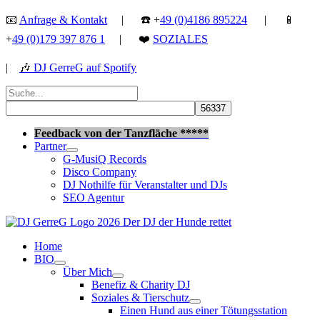
Zum
📧
Anfrage & Kontakt
| ☎️ +
49 (0)4186 895224
| 📱
Inhalt
+
49 (0)179 397 876 1
| ❤️
SOZIALES
springen
|
🎶
DJ GerreG auf Spotify
Suchen
nach:
Suchen
Feedback von der Tanzfläche *****
Partner
G-MusiQ Records
Disco Company
DJ Nothilfe für Veranstalter und DJs
SEO Agentur
Home
BIO
Über Mich
Benefiz & Charity DJ
Soziales & Tierschutz
Einen Hund aus einer Tötungsstation