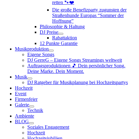
retten 🐾❤️
Die große Benefizparty zugunsten der
Straßenhunde Europas “Sommer der
Hoffnung”
Philosophie & Haltung
DJ Preise
Rabattaktion
12 Punkte Garantie
Musikproduktion
Eigene Songs
DJ GerreG – Eigene Songs Streamings weltweit
Auftragsproduktionen 🎵 Dein persönlicher Song.
Deine Marke. Dein Moment.
Musik
DJ Ratgeber für Musikplanung bei Hochzeitspartys
Hochzeit
Event
Firmenfeier
Galerie
Technik
Ambiente
BLOG
Soziales Engagement
Hochzeit
Hochzeitsjubiläen