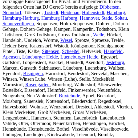
vorrangige Einsatzgebiet für Privat- und Firmenfeiern. In den
folgenden Orten hat DJ GerreG bereits aufgelegt:
Dibbersen
,
Nenndorf
, Tötensen,
Tostedt
,
Heidenau
,
Hollenstedt
,
Hamburg
,
Hamburg-Harburg
,
Hamburg Harburg
,
Hannover
,
Stade
,
Soltau
,
Schneverdingen
, Seppensen, Holm-Seppensen, Dohren, Dohren
Gehege, Dohren-Gehege, Kampen, Kamperlin, Todtshorn, Klein
Todtshorn, Groß Todtshorn, Gross Todtshorn,
Welle
, Höckel,
Handeloh, Undeloh, Wörme,
Wesel
, Sprötze, Sproetze, Trelde,
Trelder Berg, Kakenstorf, Wistedt, Königsmoor, Koenigsmoor,
Fintel, Tiste, Kalbe,
Sittensen
,
Scheeßel
, Helvesiek,
Harsefeld
,
Apensen
,
Lüneburger Heide
,
Lueneburger Heide
, Egestorf,
Garlstorf, Toppenstedt, Brackel, Hanstedt, Asendorf,
Jesteburg
,
Marxen, Garstedt, Salzhausen, Lüneburg, Lueneburg, Wulfsen,
Eyendorf,
Bispingen
, Harmstorf, Bendestorf, Seevetal, Maschen,
Winsen, Winsen Luhe, Winsen (Luhe), Stelle, Meckelfeld,
Marmstorf,
Rosengarten
, Moorburg, Waltershof, Altenwerder,
Bostelbek, Eissendorf, Heimfeld, Finkenwerder, Neuenfelde,
Neugraben, Neu Wulmstorf,
Buxtehude
, Appel, Beckdorf,
Moisburg, Sauensiek, Nottensdorf, Bliedersdorf, Regesbostel,
Halvesbostel, Wohnste, Wenzendorf, Drestedt, Ahlerstedt, Vierden,
Klein Meckelsen, Groß Meckelsen, Gross Meckelsen,
Lengenbostel, Hamersen, Stemmen, Lauenbrück, Lauenbrueck,
Vahlde, Otter, Ottermoor, Neuenkirchen, Hemslingen, Brockel,
Hemsbünde, Hemsbuende, Bothel, Visselhövede, Visselhoevede,
Lüdingen, Luedingen, Kirchwalsede, Tetendorf, Bomlitz,