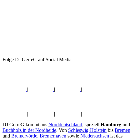
Folge DJ GerreG auf Social Media
|
|
|
|
|
|
DJ GerreG kommt aus
Norddeutschland
, speziell
Hamburg
und
Buchholz in der Nordheide
. Von
Schleswig-Holstein
bis
Bremen
und
Bremervörde
,
Bremerhaven
sowie
Niedersachsen
ist das