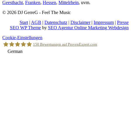
Geesthacht
,
Franken
,
Hessen
,
Mittelrhein
, uvm.
© 2026 DJ GerreG - Feel The Music
Start
|
AGB
|
Datenschutz
|
Disclaimer
|
Impressum
|
Presse
SEO WP Theme
by
SEO Agentur Online Marketing Webdesign
Nach
Cookie-Einstellungen
oben
150
Bewertungen auf ProvenExpert.com
scrollen
German
Holger Korsten