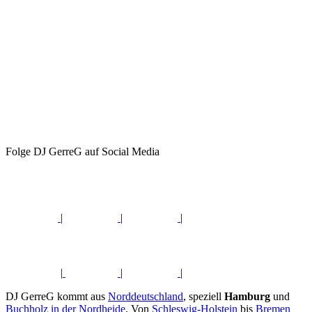
Folge DJ GerreG auf Social Media
|
|
|
|
|
|
DJ GerreG kommt aus
Norddeutschland
, speziell
Hamburg
und
Buchholz in der Nordheide
. Von
Schleswig-Holstein
bis
Bremen