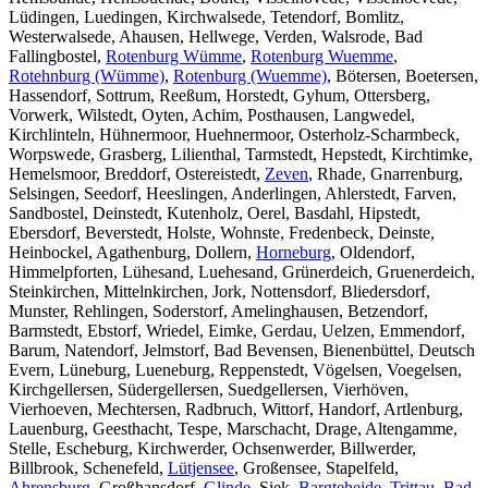
Lüdingen, Luedingen, Kirchwalsede, Tetendorf, Bomlitz,
Westerwalsede, Ahausen, Hellwege, Verden, Walsrode, Bad
Fallingbostel,
Rotenburg Wümme
,
Rotenburg Wuemme
,
Rotehnburg (Wümme)
,
Rotenburg (Wuemme)
, Bötersen, Boetersen,
Hassendorf, Sottrum, Reeßum, Horstedt, Gyhum, Ottersberg,
Vorwerk, Wilstedt, Oyten, Achim, Posthausen, Langwedel,
Kirchlinteln, Hühnermoor, Huehnermoor, Osterholz-Scharmbeck,
Worpswede, Grasberg, Lilienthal, Tarmstedt, Hepstedt, Kirchtimke,
Hemelsmoor, Breddorf, Ostereistedt,
Zeven
, Rhade, Gnarrenburg,
Selsingen, Seedorf, Heeslingen, Anderlingen, Ahlerstedt, Farven,
Sandbostel, Deinstedt, Kutenholz, Oerel, Basdahl, Hipstedt,
Ebersdorf, Beverstedt, Holste, Wohnste, Fredenbeck, Deinste,
Heinbockel, Agathenburg, Dollern,
Horneburg
, Oldendorf,
Himmelpforten, Lühesand, Luehesand, Grünerdeich, Gruenerdeich,
Steinkirchen, Mittelnkirchen, Jork, Nottensdorf, Bliedersdorf,
Munster, Rehlingen, Soderstorf, Amelinghausen, Betzendorf,
Barmstedt, Ebstorf, Wriedel, Eimke, Gerdau, Uelzen, Emmendorf,
Barum, Natendorf, Jelmstorf, Bad Bevensen, Bienenbüttel, Deutsch
Evern, Lüneburg, Lueneburg, Reppenstedt, Vögelsen, Voegelsen,
Kirchgellersen, Südergellersen, Suedgellersen, Vierhöven,
Vierhoeven, Mechtersen, Radbruch, Wittorf, Handorf, Artlenburg,
Lauenburg, Geesthacht, Tespe, Marschacht, Drage, Altengamme,
Stelle, Escheburg, Kirchwerder, Ochsenwerder, Billwerder,
Billbrook, Schenefeld,
Lütjensee
, Großensee, Stapelfeld,
Ahrensburg
, Großhansdorf,
Glinde
, Siek,
Bargteheide
,
Trittau
,
Bad