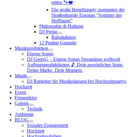
retten 🐾❤️
Die große Benefizparty zugunsten der
Straßenhunde Europas “Sommer der
Hoffnung”
Philosophie & Haltung
DJ Preise
Rabattaktion
12 Punkte Garantie
Musikproduktion
Eigene Songs
DJ GerreG – Eigene Songs Streamings weltweit
Auftragsproduktionen 🎵 Dein persönlicher Song.
Deine Marke. Dein Moment.
Musik
DJ Ratgeber für Musikplanung bei Hochzeitspartys
Hochzeit
Event
Firmenfeier
Galerie
Technik
Ambiente
BLOG
Soziales Engagement
Hochzeit
Hochzeitsjubiläen