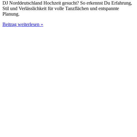
DJ Norddeutschland Hochzeit gesucht? So erkennst Du Erfahrung,
Stil und Verlässlichkeit für volle Tanzflächen und entspannte
Planung.
DJ
Beitrag weiterlesen »
Norddeutschland
Hochzeit
richtig
wählen