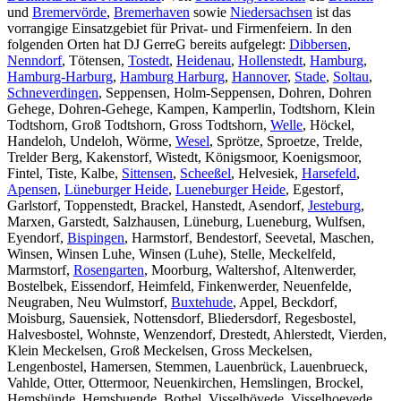
und
Bremervörde
,
Bremerhaven
sowie
Niedersachsen
ist das
vorrangige Einsatzgebiet für Privat- und Firmenfeiern. In den
folgenden Orten hat DJ GerreG bereits aufgelegt:
Dibbersen
,
Nenndorf
, Tötensen,
Tostedt
,
Heidenau
,
Hollenstedt
,
Hamburg
,
Hamburg-Harburg
,
Hamburg Harburg
,
Hannover
,
Stade
,
Soltau
,
Schneverdingen
, Seppensen, Holm-Seppensen, Dohren, Dohren
Gehege, Dohren-Gehege, Kampen, Kamperlin, Todtshorn, Klein
Todtshorn, Groß Todtshorn, Gross Todtshorn,
Welle
, Höckel,
Handeloh, Undeloh, Wörme,
Wesel
, Sprötze, Sproetze, Trelde,
Trelder Berg, Kakenstorf, Wistedt, Königsmoor, Koenigsmoor,
Fintel, Tiste, Kalbe,
Sittensen
,
Scheeßel
, Helvesiek,
Harsefeld
,
Apensen
,
Lüneburger Heide
,
Lueneburger Heide
, Egestorf,
Garlstorf, Toppenstedt, Brackel, Hanstedt, Asendorf,
Jesteburg
,
Marxen, Garstedt, Salzhausen, Lüneburg, Lueneburg, Wulfsen,
Eyendorf,
Bispingen
, Harmstorf, Bendestorf, Seevetal, Maschen,
Winsen, Winsen Luhe, Winsen (Luhe), Stelle, Meckelfeld,
Marmstorf,
Rosengarten
, Moorburg, Waltershof, Altenwerder,
Bostelbek, Eissendorf, Heimfeld, Finkenwerder, Neuenfelde,
Neugraben, Neu Wulmstorf,
Buxtehude
, Appel, Beckdorf,
Moisburg, Sauensiek, Nottensdorf, Bliedersdorf, Regesbostel,
Halvesbostel, Wohnste, Wenzendorf, Drestedt, Ahlerstedt, Vierden,
Klein Meckelsen, Groß Meckelsen, Gross Meckelsen,
Lengenbostel, Hamersen, Stemmen, Lauenbrück, Lauenbrueck,
Vahlde, Otter, Ottermoor, Neuenkirchen, Hemslingen, Brockel,
Hemsbünde, Hemsbuende, Bothel, Visselhövede, Visselhoevede,