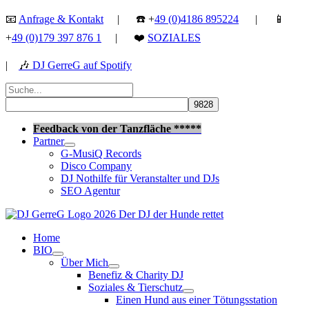
Zum
📧
Anfrage & Kontakt
| ☎️ +
49 (0)4186 895224
| 📱
Inhalt
+
49 (0)179 397 876 1
| ❤️
SOZIALES
springen
|
🎶
DJ GerreG auf Spotify
Suchen
nach:
Suchen
Feedback von der Tanzfläche *****
Partner
G-MusiQ Records
Disco Company
DJ Nothilfe für Veranstalter und DJs
SEO Agentur
Home
BIO
Über Mich
Benefiz & Charity DJ
Soziales & Tierschutz
Einen Hund aus einer Tötungsstation