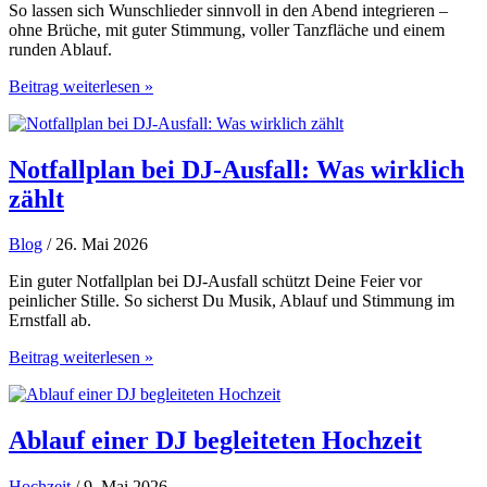
So lassen sich Wunschlieder sinnvoll in den Abend integrieren –
ohne Brüche, mit guter Stimmung, voller Tanzfläche und einem
runden Ablauf.
Wunschlieder
Beitrag weiterlesen »
sinnvoll
in
den
Abend
Notfallplan bei DJ-Ausfall: Was wirklich
integrieren
zählt
Blog
/ 26. Mai 2026
Ein guter Notfallplan bei DJ-Ausfall schützt Deine Feier vor
peinlicher Stille. So sicherst Du Musik, Ablauf und Stimmung im
Ernstfall ab.
Notfallplan
Beitrag weiterlesen »
bei
DJ-
Ausfall:
Was
Ablauf einer DJ begleiteten Hochzeit
wirklich
zählt
Hochzeit
/ 9. Mai 2026