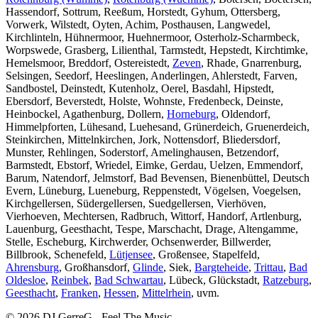
Hassendorf, Sottrum, Reeßum, Horstedt, Gyhum, Ottersberg,
Vorwerk, Wilstedt, Oyten, Achim, Posthausen, Langwedel,
Kirchlinteln, Hühnermoor, Huehnermoor, Osterholz-Scharmbeck,
Worpswede, Grasberg, Lilienthal, Tarmstedt, Hepstedt, Kirchtimke,
Hemelsmoor, Breddorf, Ostereistedt,
Zeven
, Rhade, Gnarrenburg,
Selsingen, Seedorf, Heeslingen, Anderlingen, Ahlerstedt, Farven,
Sandbostel, Deinstedt, Kutenholz, Oerel, Basdahl, Hipstedt,
Ebersdorf, Beverstedt, Holste, Wohnste, Fredenbeck, Deinste,
Heinbockel, Agathenburg, Dollern,
Horneburg
, Oldendorf,
Himmelpforten, Lühesand, Luehesand, Grünerdeich, Gruenerdeich,
Steinkirchen, Mittelnkirchen, Jork, Nottensdorf, Bliedersdorf,
Munster, Rehlingen, Soderstorf, Amelinghausen, Betzendorf,
Barmstedt, Ebstorf, Wriedel, Eimke, Gerdau, Uelzen, Emmendorf,
Barum, Natendorf, Jelmstorf, Bad Bevensen, Bienenbüttel, Deutsch
Evern, Lüneburg, Lueneburg, Reppenstedt, Vögelsen, Voegelsen,
Kirchgellersen, Südergellersen, Suedgellersen, Vierhöven,
Vierhoeven, Mechtersen, Radbruch, Wittorf, Handorf, Artlenburg,
Lauenburg, Geesthacht, Tespe, Marschacht, Drage, Altengamme,
Stelle, Escheburg, Kirchwerder, Ochsenwerder, Billwerder,
Billbrook, Schenefeld,
Lütjensee
, Großensee, Stapelfeld,
Ahrensburg
, Großhansdorf,
Glinde
, Siek,
Bargteheide
,
Trittau
,
Bad
Oldesloe
,
Reinbek
,
Bad Schwartau
, Lübeck, Glückstadt,
Ratzeburg
,
Geesthacht
,
Franken
,
Hessen
,
Mittelrhein
, uvm.
© 2026 DJ GerreG - Feel The Music