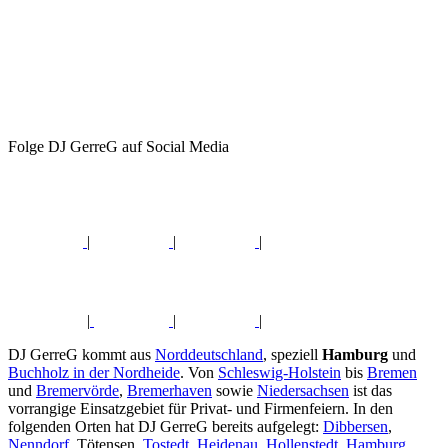
Folge DJ GerreG auf Social Media
|
|
|
|
|
|
DJ GerreG kommt aus
Norddeutschland
, speziell
Hamburg
und
Buchholz in der Nordheide
. Von
Schleswig-Holstein
bis
Bremen
und
Bremervörde
,
Bremerhaven
sowie
Niedersachsen
ist das
vorrangige Einsatzgebiet für Privat- und Firmenfeiern. In den
folgenden Orten hat DJ GerreG bereits aufgelegt:
Dibbersen
,
Nenndorf
, Tötensen,
Tostedt
,
Heidenau
,
Hollenstedt
,
Hamburg
,