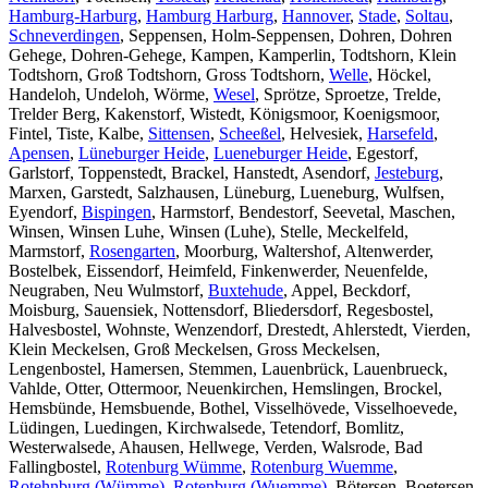
Hamburg-Harburg
,
Hamburg Harburg
,
Hannover
,
Stade
,
Soltau
,
Schneverdingen
, Seppensen, Holm-Seppensen, Dohren, Dohren
Gehege, Dohren-Gehege, Kampen, Kamperlin, Todtshorn, Klein
Todtshorn, Groß Todtshorn, Gross Todtshorn,
Welle
, Höckel,
Handeloh, Undeloh, Wörme,
Wesel
, Sprötze, Sproetze, Trelde,
Trelder Berg, Kakenstorf, Wistedt, Königsmoor, Koenigsmoor,
Fintel, Tiste, Kalbe,
Sittensen
,
Scheeßel
, Helvesiek,
Harsefeld
,
Apensen
,
Lüneburger Heide
,
Lueneburger Heide
, Egestorf,
Garlstorf, Toppenstedt, Brackel, Hanstedt, Asendorf,
Jesteburg
,
Marxen, Garstedt, Salzhausen, Lüneburg, Lueneburg, Wulfsen,
Eyendorf,
Bispingen
, Harmstorf, Bendestorf, Seevetal, Maschen,
Winsen, Winsen Luhe, Winsen (Luhe), Stelle, Meckelfeld,
Marmstorf,
Rosengarten
, Moorburg, Waltershof, Altenwerder,
Bostelbek, Eissendorf, Heimfeld, Finkenwerder, Neuenfelde,
Neugraben, Neu Wulmstorf,
Buxtehude
, Appel, Beckdorf,
Moisburg, Sauensiek, Nottensdorf, Bliedersdorf, Regesbostel,
Halvesbostel, Wohnste, Wenzendorf, Drestedt, Ahlerstedt, Vierden,
Klein Meckelsen, Groß Meckelsen, Gross Meckelsen,
Lengenbostel, Hamersen, Stemmen, Lauenbrück, Lauenbrueck,
Vahlde, Otter, Ottermoor, Neuenkirchen, Hemslingen, Brockel,
Hemsbünde, Hemsbuende, Bothel, Visselhövede, Visselhoevede,
Lüdingen, Luedingen, Kirchwalsede, Tetendorf, Bomlitz,
Westerwalsede, Ahausen, Hellwege, Verden, Walsrode, Bad
Fallingbostel,
Rotenburg Wümme
,
Rotenburg Wuemme
,
Rotehnburg (Wümme)
,
Rotenburg (Wuemme)
, Bötersen, Boetersen,