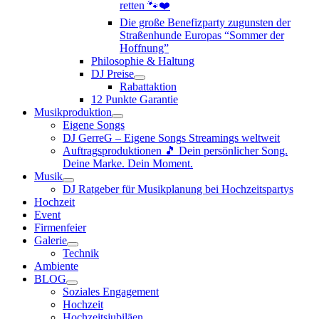
retten 🐾❤️
Die große Benefizparty zugunsten der
Straßenhunde Europas “Sommer der
Hoffnung”
Philosophie & Haltung
DJ Preise
Rabattaktion
12 Punkte Garantie
Musikproduktion
Eigene Songs
DJ GerreG – Eigene Songs Streamings weltweit
Auftragsproduktionen 🎵 Dein persönlicher Song.
Deine Marke. Dein Moment.
Musik
DJ Ratgeber für Musikplanung bei Hochzeitspartys
Hochzeit
Event
Firmenfeier
Galerie
Technik
Ambiente
BLOG
Soziales Engagement
Hochzeit
Hochzeitsjubiläen