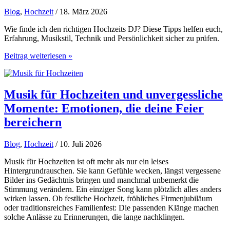
Blog
,
Hochzeit
/ 18. März 2026
Wie finde ich den richtigen Hochzeits DJ? Diese Tipps helfen euch,
Erfahrung, Musikstil, Technik und Persönlichkeit sicher zu prüfen.
So
Beitrag weiterlesen »
findet
ihr
den
richtigen
Musik für Hochzeiten und unvergessliche
Hochzeits-
Momente: Emotionen, die deine Feier
DJ
bereichern
Blog
,
Hochzeit
/ 10. Juli 2026
Musik für Hochzeiten ist oft mehr als nur ein leises
Hintergrundrauschen. Sie kann Gefühle wecken, längst vergessene
Bilder ins Gedächtnis bringen und manchmal unbemerkt die
Stimmung verändern. Ein einziger Song kann plötzlich alles anders
wirken lassen. Ob festliche Hochzeit, fröhliches Firmenjubiläum
oder traditionsreiches Familienfest: Die passenden Klänge machen
solche Anlässe zu Erinnerungen, die lange nachklingen.