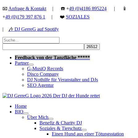
Zum
📧
Anfrage & Kontakt
| ☎️ +
49 (0)4186 895224
| 📱
Inhalt
+
49 (0)179 397 876 1
| ❤️
SOZIALES
springen
|
🎶
DJ GerreG auf Spotify
Suchen
nach:
Suchen
Feedback von der Tanzfläche *****
Partner
G-MusiQ Records
Disco Company
DJ Nothilfe für Veranstalter und DJs
SEO Agentur
Home
BIO
Über Mich
Benefiz & Charity DJ
Soziales & Tierschutz
Einen Hund aus einer Tötungsstation