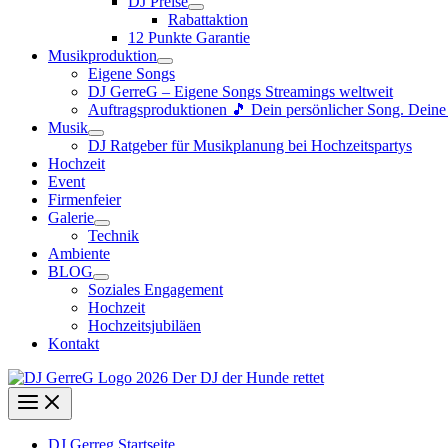
DJ Preise
Rabattaktion
12 Punkte Garantie
Musikproduktion
Eigene Songs
DJ GerreG – Eigene Songs Streamings weltweit
Auftragsproduktionen 🎵 Dein persönlicher Song. Dein
Musik
DJ Ratgeber für Musikplanung bei Hochzeitspartys
Hochzeit
Event
Firmenfeier
Galerie
Technik
Ambiente
BLOG
Soziales Engagement
Hochzeit
Hochzeitsjubiläen
Kontakt
DJ Gerreg Startseite