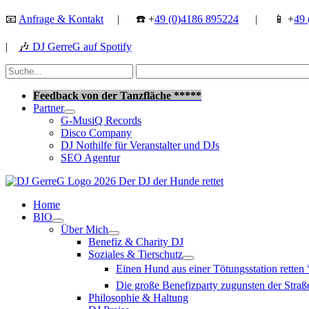
Zum
📧
Anfrage & Kontakt
| ☎️ +
49 (0)4186 895224
| 📱 +
49 
Inhalt
springen
|
🎶
DJ GerreG auf Spotify
Suchen
nach:
Suchen
Feedback von der Tanzfläche *****
Partner
G-MusiQ Records
Disco Company
DJ Nothilfe für Veranstalter und DJs
SEO Agentur
Home
BIO
Über Mich
Benefiz & Charity DJ
Soziales & Tierschutz
Einen Hund aus einer Tötungsstation retten
Die große Benefizparty zugunsten der Str
Philosophie & Haltung