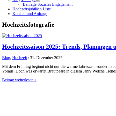
Beiträge Soziales Engagement
Hochzeitsjubiläen Liste
Kontakt und Anfrage
Hochzeitsfotografie
Hochzeitssaison 2025: Trends, Planungen 
Blog
,
Hochzeit
/ 31. Dezember 2025
Mit dem Frühling beginnt nicht nur die warme Jahreszeit, sondern au
Voraus. Doch was erwartet Brautpaare in diesem Jahr? Welche Trends
Hochzeitssaison
Beitrag weiterlesen »
2025:
Trends,
Planungen
und
besondere
Jubiläen