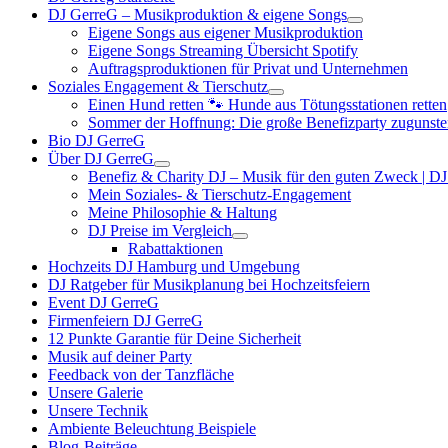
DJ GerreG – Musikproduktion & eigene Songs
Eigene Songs aus eigener Musikproduktion
Eigene Songs Streaming Übersicht Spotify
Auftragsproduktionen für Privat und Unternehmen
Soziales Engagement & Tierschutz
Einen Hund retten 🐾 Hunde aus Tötungsstationen retten
Sommer der Hoffnung: Die große Benefizparty zugunste
Bio DJ GerreG
Über DJ GerreG
Benefiz & Charity DJ – Musik für den guten Zweck | D
Mein Soziales- & Tierschutz-Engagement
Meine Philosophie & Haltung
DJ Preise im Vergleich
Rabattaktionen
Hochzeits DJ Hamburg und Umgebung
DJ Ratgeber für Musikplanung bei Hochzeitsfeiern
Event DJ GerreG
Firmenfeiern DJ GerreG
12 Punkte Garantie für Deine Sicherheit
Musik auf deiner Party
Feedback von der Tanzfläche
Unsere Galerie
Unsere Technik
Ambiente Beleuchtung Beispiele
Blog-Beiträge