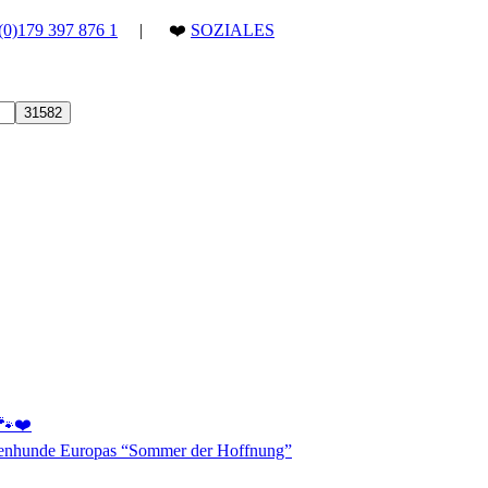
(0)179 397 876 1
| ❤️
SOZIALES
 🐾❤️
aßenhunde Europas “Sommer der Hoffnung”