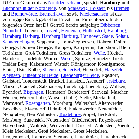
DJ GerreG kommt aus
Norddeutschland
, speziell
Hamburg
und
Buchholz in der Nordheide
. Von
Schleswig-Holstein
bis
Bremen
und
Bremervörde
,
Bremerhaven
sowie
Niedersachsen
ist das
vorrangige Einsatzgebiet für Privat- und Firmenfeiern. In den
folgenden Orten hat DJ GerreG bereits aufgelegt:
Dibbersen
,
Nenndorf
, Tötensen,
Tostedt
,
Heidenau
,
Hollenstedt
,
Hamburg
,
Hamburg-Harburg
,
Hamburg Harburg
,
Hannover
,
Stade
,
Soltau
,
Schneverdingen
, Seppensen, Holm-Seppensen, Dohren, Dohren
Gehege, Dohren-Gehege, Kampen, Kamperlin, Todtshorn, Klein
Todtshorn, Groß Todtshorn, Gross Todtshorn,
Welle
, Höckel,
Handeloh, Undeloh, Wörme,
Wesel
, Sprötze, Sproetze, Trelde,
Trelder Berg, Kakenstorf, Wistedt, Königsmoor, Koenigsmoor,
Fintel, Tiste, Kalbe,
Sittensen
,
Scheeßel
, Helvesiek,
Harsefeld
,
Apensen
,
Lüneburger Heide
,
Lueneburger Heide
, Egestorf,
Garlstorf, Toppenstedt, Brackel, Hanstedt, Asendorf,
Jesteburg
,
Marxen, Garstedt, Salzhausen, Lüneburg, Lueneburg, Wulfsen,
Eyendorf,
Bispingen
, Harmstorf, Bendestorf, Seevetal, Maschen,
Winsen, Winsen Luhe, Winsen (Luhe), Stelle, Meckelfeld,
Marmstorf,
Rosengarten
, Moorburg, Waltershof, Altenwerder,
Bostelbek, Eissendorf, Heimfeld, Finkenwerder, Neuenfelde,
Neugraben, Neu Wulmstorf,
Buxtehude
, Appel, Beckdorf,
Moisburg, Sauensiek, Nottensdorf, Bliedersdorf, Regesbostel,
Halvesbostel, Wohnste, Wenzendorf, Drestedt, Ahlerstedt, Vierden,
Klein Meckelsen, Groß Meckelsen, Gross Meckelsen,
Lengenbostel, Hamersen, Stemmen, Lauenbrück, Lauenbrueck,