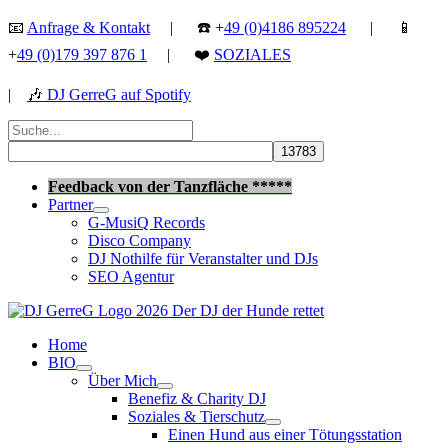
Zum
📧
Anfrage & Kontakt
| ☎️ +
49 (0)4186 895224
| 📱
Inhalt
+
49 (0)179 397 876 1
| ❤️
SOZIALES
springen
|
🎶
DJ GerreG auf Spotify
Suchen
nach:
Suchen
Feedback von der Tanzfläche *****
Partner
G-MusiQ Records
Disco Company
DJ Nothilfe für Veranstalter und DJs
SEO Agentur
Home
BIO
Über Mich
Benefiz & Charity DJ
Soziales & Tierschutz
Einen Hund aus einer Tötungsstation