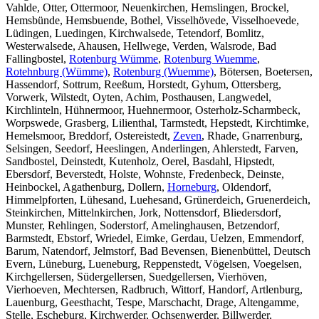
Vahlde, Otter, Ottermoor, Neuenkirchen, Hemslingen, Brockel,
Hemsbünde, Hemsbuende, Bothel, Visselhövede, Visselhoevede,
Lüdingen, Luedingen, Kirchwalsede, Tetendorf, Bomlitz,
Westerwalsede, Ahausen, Hellwege, Verden, Walsrode, Bad
Fallingbostel,
Rotenburg Wümme
,
Rotenburg Wuemme
,
Rotehnburg (Wümme)
,
Rotenburg (Wuemme)
, Bötersen, Boetersen,
Hassendorf, Sottrum, Reeßum, Horstedt, Gyhum, Ottersberg,
Vorwerk, Wilstedt, Oyten, Achim, Posthausen, Langwedel,
Kirchlinteln, Hühnermoor, Huehnermoor, Osterholz-Scharmbeck,
Worpswede, Grasberg, Lilienthal, Tarmstedt, Hepstedt, Kirchtimke,
Hemelsmoor, Breddorf, Ostereistedt,
Zeven
, Rhade, Gnarrenburg,
Selsingen, Seedorf, Heeslingen, Anderlingen, Ahlerstedt, Farven,
Sandbostel, Deinstedt, Kutenholz, Oerel, Basdahl, Hipstedt,
Ebersdorf, Beverstedt, Holste, Wohnste, Fredenbeck, Deinste,
Heinbockel, Agathenburg, Dollern,
Horneburg
, Oldendorf,
Himmelpforten, Lühesand, Luehesand, Grünerdeich, Gruenerdeich,
Steinkirchen, Mittelnkirchen, Jork, Nottensdorf, Bliedersdorf,
Munster, Rehlingen, Soderstorf, Amelinghausen, Betzendorf,
Barmstedt, Ebstorf, Wriedel, Eimke, Gerdau, Uelzen, Emmendorf,
Barum, Natendorf, Jelmstorf, Bad Bevensen, Bienenbüttel, Deutsch
Evern, Lüneburg, Lueneburg, Reppenstedt, Vögelsen, Voegelsen,
Kirchgellersen, Südergellersen, Suedgellersen, Vierhöven,
Vierhoeven, Mechtersen, Radbruch, Wittorf, Handorf, Artlenburg,
Lauenburg, Geesthacht, Tespe, Marschacht, Drage, Altengamme,
Stelle, Escheburg, Kirchwerder, Ochsenwerder, Billwerder,