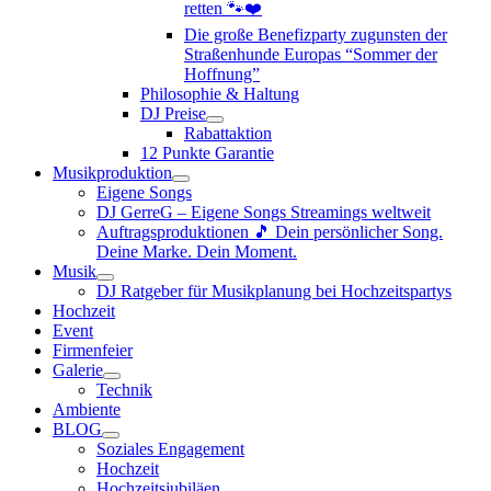
retten 🐾❤️
Die große Benefizparty zugunsten der
Straßenhunde Europas “Sommer der
Hoffnung”
Philosophie & Haltung
DJ Preise
Rabattaktion
12 Punkte Garantie
Musikproduktion
Eigene Songs
DJ GerreG – Eigene Songs Streamings weltweit
Auftragsproduktionen 🎵 Dein persönlicher Song.
Deine Marke. Dein Moment.
Musik
DJ Ratgeber für Musikplanung bei Hochzeitspartys
Hochzeit
Event
Firmenfeier
Galerie
Technik
Ambiente
BLOG
Soziales Engagement
Hochzeit
Hochzeitsjubiläen