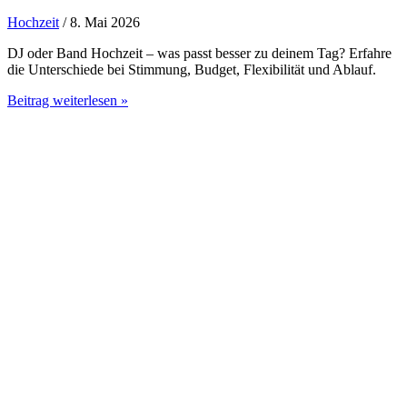
Hochzeit
/ 8. Mai 2026
DJ oder Band Hochzeit – was passt besser zu deinem Tag? Erfahre
die Unterschiede bei Stimmung, Budget, Flexibilität und Ablauf.
DJ
Beitrag weiterlesen »
oder
Band
Hochzeit
–
was
passt
besser?