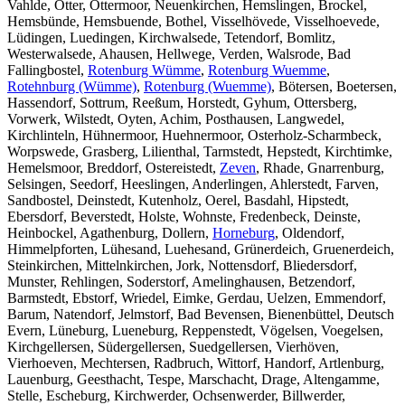
Vahlde, Otter, Ottermoor, Neuenkirchen, Hemslingen, Brockel,
Hemsbünde, Hemsbuende, Bothel, Visselhövede, Visselhoevede,
Lüdingen, Luedingen, Kirchwalsede, Tetendorf, Bomlitz,
Westerwalsede, Ahausen, Hellwege, Verden, Walsrode, Bad
Fallingbostel,
Rotenburg Wümme
,
Rotenburg Wuemme
,
Rotehnburg (Wümme)
,
Rotenburg (Wuemme)
, Bötersen, Boetersen,
Hassendorf, Sottrum, Reeßum, Horstedt, Gyhum, Ottersberg,
Vorwerk, Wilstedt, Oyten, Achim, Posthausen, Langwedel,
Kirchlinteln, Hühnermoor, Huehnermoor, Osterholz-Scharmbeck,
Worpswede, Grasberg, Lilienthal, Tarmstedt, Hepstedt, Kirchtimke,
Hemelsmoor, Breddorf, Ostereistedt,
Zeven
, Rhade, Gnarrenburg,
Selsingen, Seedorf, Heeslingen, Anderlingen, Ahlerstedt, Farven,
Sandbostel, Deinstedt, Kutenholz, Oerel, Basdahl, Hipstedt,
Ebersdorf, Beverstedt, Holste, Wohnste, Fredenbeck, Deinste,
Heinbockel, Agathenburg, Dollern,
Horneburg
, Oldendorf,
Himmelpforten, Lühesand, Luehesand, Grünerdeich, Gruenerdeich,
Steinkirchen, Mittelnkirchen, Jork, Nottensdorf, Bliedersdorf,
Munster, Rehlingen, Soderstorf, Amelinghausen, Betzendorf,
Barmstedt, Ebstorf, Wriedel, Eimke, Gerdau, Uelzen, Emmendorf,
Barum, Natendorf, Jelmstorf, Bad Bevensen, Bienenbüttel, Deutsch
Evern, Lüneburg, Lueneburg, Reppenstedt, Vögelsen, Voegelsen,
Kirchgellersen, Südergellersen, Suedgellersen, Vierhöven,
Vierhoeven, Mechtersen, Radbruch, Wittorf, Handorf, Artlenburg,
Lauenburg, Geesthacht, Tespe, Marschacht, Drage, Altengamme,
Stelle, Escheburg, Kirchwerder, Ochsenwerder, Billwerder,