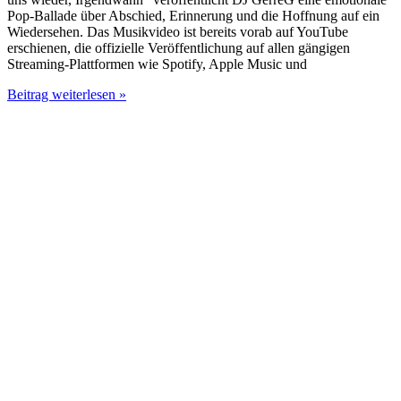
Pop-Ballade über Abschied, Erinnerung und die Hoffnung auf ein
Wiedersehen. Das Musikvideo ist bereits vorab auf YouTube
erschienen, die offizielle Veröffentlichung auf allen gängigen
Streaming-Plattformen wie Spotify, Apple Music und
DJ
Beitrag weiterlesen »
GerreG
veröffentlicht
bewegendes
Trauerlied
„Wir
seh’n
uns
wieder,
Irgendwann“