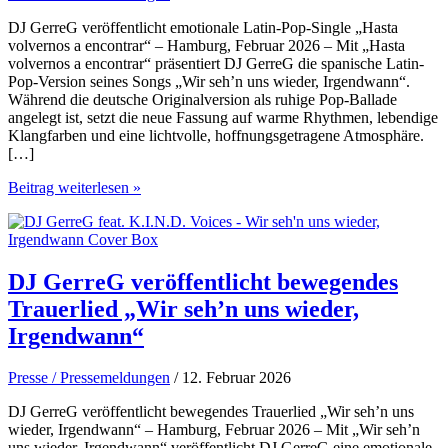
DJ GerreG veröffentlicht emotionale Latin-Pop-Single „Hasta
volvernos a encontrar“ – Hamburg, Februar 2026 – Mit „Hasta
volvernos a encontrar“ präsentiert DJ GerreG die spanische Latin-
Pop-Version seines Songs „Wir seh’n uns wieder, Irgendwann“.
Während die deutsche Originalversion als ruhige Pop-Ballade
angelegt ist, setzt die neue Fassung auf warme Rhythmen, lebendige
Klangfarben und eine lichtvolle, hoffnungsgetragene Atmosphäre.
[…]
DJ
Beitrag weiterlesen »
GerreG
veröffentlicht
Latin-
Pop-
Single
DJ GerreG veröffentlicht bewegendes
„Hasta
Trauerlied „Wir seh’n uns wieder,
volvernos
a
Irgendwann“
encontrar“
Presse / Pressemeldungen
/ 12. Februar 2026
DJ GerreG veröffentlicht bewegendes Trauerlied „Wir seh’n uns
wieder, Irgendwann“ – Hamburg, Februar 2026 – Mit „Wir seh’n
uns wieder, Irgendwann“ veröffentlicht DJ GerreG eine emotionale