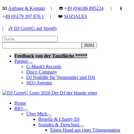
Zum
📧
Anfrage & Kontakt
| ☎️ +
49 (0)4186 895224
| 📱
Inhalt
+
49 (0)179 397 876 1
| ❤️
SOZIALES
springen
|
🎶
DJ GerreG auf Spotify
Suchen
nach:
Suchen
Feedback von der Tanzfläche *****
Partner
G-MusiQ Records
Disco Company
DJ Nothilfe für Veranstalter und DJs
SEO Agentur
Home
BIO
Über Mich
Benefiz & Charity DJ
Soziales & Tierschutz
Einen Hund aus einer Tötungsstation