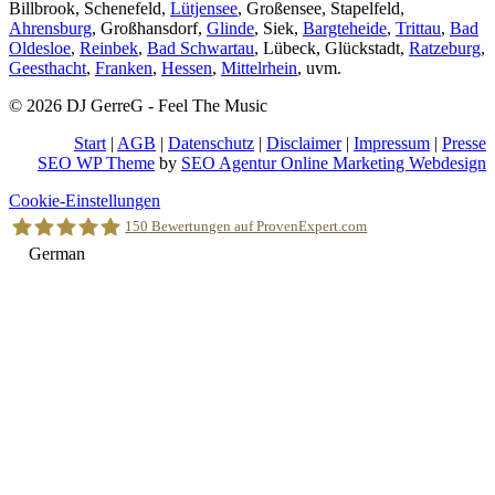
Billbrook, Schenefeld,
Lütjensee
, Großensee, Stapelfeld,
Ahrensburg
, Großhansdorf,
Glinde
, Siek,
Bargteheide
,
Trittau
,
Bad
Oldesloe
,
Reinbek
,
Bad Schwartau
, Lübeck, Glückstadt,
Ratzeburg
,
Geesthacht
,
Franken
,
Hessen
,
Mittelrhein
, uvm.
© 2026 DJ GerreG - Feel The Music
Start
|
AGB
|
Datenschutz
|
Disclaimer
|
Impressum
|
Presse
SEO WP Theme
by
SEO Agentur Online Marketing Webdesign
Nach
Cookie-Einstellungen
oben
150
Bewertungen auf ProvenExpert.com
scrollen
German
Holger Korsten