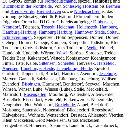
DJ GerreG kommt aus
Norddeutschland
, speziell
Hamburg
und
Buchholz in der Nordheide
. Von
Schleswig-Holstein
bis
Bremen
und
Bremervörde
,
Bremerhaven
sowie
Niedersachsen
ist das
vorrangige Einsatzgebiet für Privat- und Firmenfeiern. In den
folgenden Orten hat DJ GerreG bereits aufgelegt:
Dibbersen
,
Nenndorf
, Tötensen,
Tostedt
,
Heidenau
,
Hollenstedt
,
Hamburg
,
Hamburg-Harburg
,
Hamburg Harburg
,
Hannover
,
Stade
,
Soltau
,
Schneverdingen
, Seppensen, Holm-Seppensen, Dohren, Dohren
Gehege, Dohren-Gehege, Kampen, Kamperlin, Todtshorn, Klein
Todtshorn, Groß Todtshorn, Gross Todtshorn,
Welle
, Höckel,
Handeloh, Undeloh, Wörme,
Wesel
, Sprötze, Sproetze, Trelde,
Trelder Berg, Kakenstorf, Wistedt, Königsmoor, Koenigsmoor,
Fintel, Tiste, Kalbe,
Sittensen
,
Scheeßel
, Helvesiek,
Harsefeld
,
Apensen
,
Lüneburger Heide
,
Lueneburger Heide
, Egestorf,
Garlstorf, Toppenstedt, Brackel, Hanstedt, Asendorf,
Jesteburg
,
Marxen, Garstedt, Salzhausen, Lüneburg, Lueneburg, Wulfsen,
Eyendorf,
Bispingen
, Harmstorf, Bendestorf, Seevetal, Maschen,
Winsen, Winsen Luhe, Winsen (Luhe), Stelle, Meckelfeld,
Marmstorf,
Rosengarten
, Moorburg, Waltershof, Altenwerder,
Bostelbek, Eissendorf, Heimfeld, Finkenwerder, Neuenfelde,
Neugraben, Neu Wulmstorf,
Buxtehude
, Appel, Beckdorf,
Moisburg, Sauensiek, Nottensdorf, Bliedersdorf, Regesbostel,
Halvesbostel, Wohnste, Wenzendorf, Drestedt, Ahlerstedt, Vierden,
Klein Meckelsen, Groß Meckelsen, Gross Meckelsen,
Lengenbostel, Hamersen, Stemmen, Lauenbrück, Lauenbrueck,