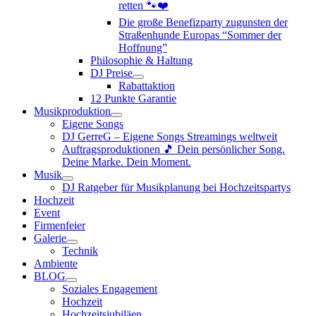
retten 🐾❤️
Die große Benefizparty zugunsten der
Straßenhunde Europas “Sommer der
Hoffnung”
Philosophie & Haltung
DJ Preise
Rabattaktion
12 Punkte Garantie
Musikproduktion
Eigene Songs
DJ GerreG – Eigene Songs Streamings weltweit
Auftragsproduktionen 🎵 Dein persönlicher Song.
Deine Marke. Dein Moment.
Musik
DJ Ratgeber für Musikplanung bei Hochzeitspartys
Hochzeit
Event
Firmenfeier
Galerie
Technik
Ambiente
BLOG
Soziales Engagement
Hochzeit
Hochzeitsjubiläen