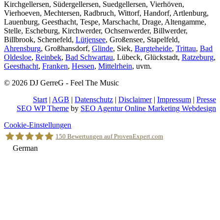
Kirchgellersen, Südergellersen, Suedgellersen, Vierhöven,
Vierhoeven, Mechtersen, Radbruch, Wittorf, Handorf, Artlenburg,
Lauenburg, Geesthacht, Tespe, Marschacht, Drage, Altengamme,
Stelle, Escheburg, Kirchwerder, Ochsenwerder, Billwerder,
Billbrook, Schenefeld,
Lütjensee
, Großensee, Stapelfeld,
Ahrensburg
, Großhansdorf,
Glinde
, Siek,
Bargteheide
,
Trittau
,
Bad
Oldesloe
,
Reinbek
,
Bad Schwartau
, Lübeck, Glückstadt,
Ratzeburg
,
Geesthacht
,
Franken
,
Hessen
,
Mittelrhein
, uvm.
© 2026 DJ GerreG - Feel The Music
Start
|
AGB
|
Datenschutz
|
Disclaimer
|
Impressum
|
Presse
SEO WP Theme
by
SEO Agentur Online Marketing Webdesign
Nach
Cookie-Einstellungen
oben
150
Bewertungen auf ProvenExpert.com
scrollen
German
Holger Korsten