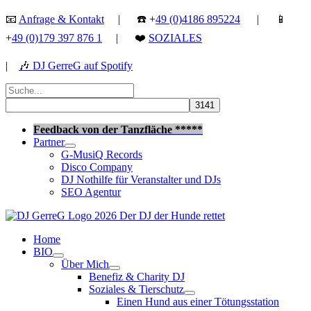
Zum
📧
Anfrage & Kontakt
| ☎️ +
49 (0)4186 895224
| 📱
Inhalt
+
49 (0)179 397 876 1
| ❤️
SOZIALES
springen
|
🎶
DJ GerreG auf Spotify
Suchen
nach:
Suchen
Feedback von der Tanzfläche *****
Partner
G-MusiQ Records
Disco Company
DJ Nothilfe für Veranstalter und DJs
SEO Agentur
Home
BIO
Über Mich
Benefiz & Charity DJ
Soziales & Tierschutz
Einen Hund aus einer Tötungsstation