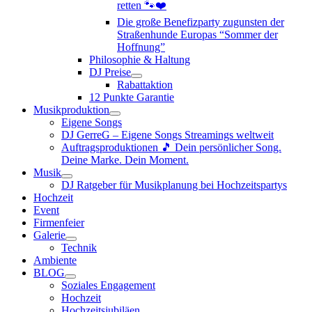
retten 🐾❤️
Die große Benefizparty zugunsten der
Straßenhunde Europas “Sommer der
Hoffnung”
Philosophie & Haltung
DJ Preise
Rabattaktion
12 Punkte Garantie
Musikproduktion
Eigene Songs
DJ GerreG – Eigene Songs Streamings weltweit
Auftragsproduktionen 🎵 Dein persönlicher Song.
Deine Marke. Dein Moment.
Musik
DJ Ratgeber für Musikplanung bei Hochzeitspartys
Hochzeit
Event
Firmenfeier
Galerie
Technik
Ambiente
BLOG
Soziales Engagement
Hochzeit
Hochzeitsjubiläen