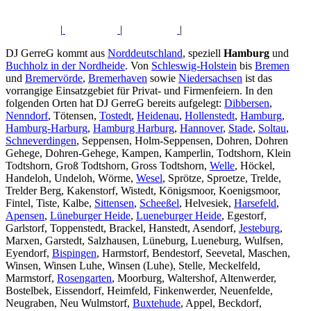
|
|
|
DJ GerreG kommt aus
Norddeutschland
, speziell
Hamburg
und
Buchholz in der Nordheide
. Von
Schleswig-Holstein
bis
Bremen
und
Bremervörde
,
Bremerhaven
sowie
Niedersachsen
ist das
vorrangige Einsatzgebiet für Privat- und Firmenfeiern. In den
folgenden Orten hat DJ GerreG bereits aufgelegt:
Dibbersen
,
Nenndorf
, Tötensen,
Tostedt
,
Heidenau
,
Hollenstedt
,
Hamburg
,
Hamburg-Harburg
,
Hamburg Harburg
,
Hannover
,
Stade
,
Soltau
,
Schneverdingen
, Seppensen, Holm-Seppensen, Dohren, Dohren
Gehege, Dohren-Gehege, Kampen, Kamperlin, Todtshorn, Klein
Todtshorn, Groß Todtshorn, Gross Todtshorn,
Welle
, Höckel,
Handeloh, Undeloh, Wörme,
Wesel
, Sprötze, Sproetze, Trelde,
Trelder Berg, Kakenstorf, Wistedt, Königsmoor, Koenigsmoor,
Fintel, Tiste, Kalbe,
Sittensen
,
Scheeßel
, Helvesiek,
Harsefeld
,
Apensen
,
Lüneburger Heide
,
Lueneburger Heide
, Egestorf,
Garlstorf, Toppenstedt, Brackel, Hanstedt, Asendorf,
Jesteburg
,
Marxen, Garstedt, Salzhausen, Lüneburg, Lueneburg, Wulfsen,
Eyendorf,
Bispingen
, Harmstorf, Bendestorf, Seevetal, Maschen,
Winsen, Winsen Luhe, Winsen (Luhe), Stelle, Meckelfeld,
Marmstorf,
Rosengarten
, Moorburg, Waltershof, Altenwerder,
Bostelbek, Eissendorf, Heimfeld, Finkenwerder, Neuenfelde,
Neugraben, Neu Wulmstorf,
Buxtehude
, Appel, Beckdorf,