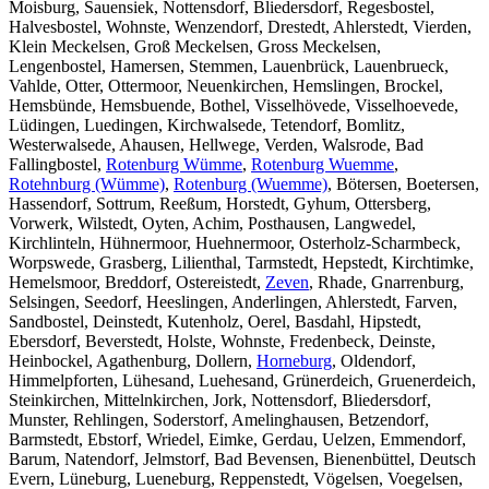
Moisburg, Sauensiek, Nottensdorf, Bliedersdorf, Regesbostel,
Halvesbostel, Wohnste, Wenzendorf, Drestedt, Ahlerstedt, Vierden,
Klein Meckelsen, Groß Meckelsen, Gross Meckelsen,
Lengenbostel, Hamersen, Stemmen, Lauenbrück, Lauenbrueck,
Vahlde, Otter, Ottermoor, Neuenkirchen, Hemslingen, Brockel,
Hemsbünde, Hemsbuende, Bothel, Visselhövede, Visselhoevede,
Lüdingen, Luedingen, Kirchwalsede, Tetendorf, Bomlitz,
Westerwalsede, Ahausen, Hellwege, Verden, Walsrode, Bad
Fallingbostel,
Rotenburg Wümme
,
Rotenburg Wuemme
,
Rotehnburg (Wümme)
,
Rotenburg (Wuemme)
, Bötersen, Boetersen,
Hassendorf, Sottrum, Reeßum, Horstedt, Gyhum, Ottersberg,
Vorwerk, Wilstedt, Oyten, Achim, Posthausen, Langwedel,
Kirchlinteln, Hühnermoor, Huehnermoor, Osterholz-Scharmbeck,
Worpswede, Grasberg, Lilienthal, Tarmstedt, Hepstedt, Kirchtimke,
Hemelsmoor, Breddorf, Ostereistedt,
Zeven
, Rhade, Gnarrenburg,
Selsingen, Seedorf, Heeslingen, Anderlingen, Ahlerstedt, Farven,
Sandbostel, Deinstedt, Kutenholz, Oerel, Basdahl, Hipstedt,
Ebersdorf, Beverstedt, Holste, Wohnste, Fredenbeck, Deinste,
Heinbockel, Agathenburg, Dollern,
Horneburg
, Oldendorf,
Himmelpforten, Lühesand, Luehesand, Grünerdeich, Gruenerdeich,
Steinkirchen, Mittelnkirchen, Jork, Nottensdorf, Bliedersdorf,
Munster, Rehlingen, Soderstorf, Amelinghausen, Betzendorf,
Barmstedt, Ebstorf, Wriedel, Eimke, Gerdau, Uelzen, Emmendorf,
Barum, Natendorf, Jelmstorf, Bad Bevensen, Bienenbüttel, Deutsch
Evern, Lüneburg, Lueneburg, Reppenstedt, Vögelsen, Voegelsen,