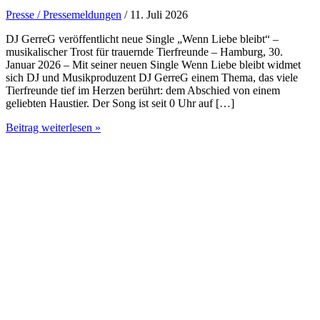
Presse / Pressemeldungen
/ 11. Juli 2026
DJ GerreG veröffentlicht neue Single „Wenn Liebe bleibt“ –
musikalischer Trost für trauernde Tierfreunde – Hamburg, 30.
Januar 2026 – Mit seiner neuen Single Wenn Liebe bleibt widmet
sich DJ und Musikproduzent DJ GerreG einem Thema, das viele
Tierfreunde tief im Herzen berührt: dem Abschied von einem
geliebten Haustier. Der Song ist seit 0 Uhr auf […]
DJ
Beitrag weiterlesen »
GerreG
veröffentlicht
neue
Single
„Wenn
Liebe
bleibt“
–
musikalischer
Trost
für
trauernde
Tierfreunde