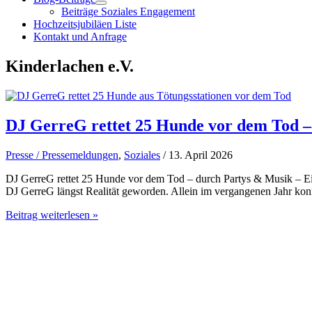
Beiträge Soziales Engagement
Hochzeitsjubiläen Liste
Kontakt und Anfrage
Kinderlachen e.V.
DJ GerreG rettet 25 Hunde vor dem Tod –
Presse / Pressemeldungen
,
Soziales
/ 13. April 2026
DJ GerreG rettet 25 Hunde vor dem Tod – durch Partys & Musik – Ein 
DJ GerreG längst Realität geworden. Allein im vergangenen Jahr konn
DJ
Beitrag weiterlesen »
GerreG
rettet
25
Hunde
vor
dem
Tod