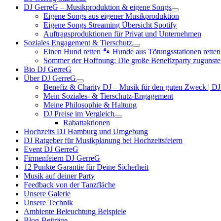
DJ GerreG – Musikproduktion & eigene Songs
Eigene Songs aus eigener Musikproduktion
Eigene Songs Streaming Übersicht Spotify
Auftragsproduktionen für Privat und Unternehmen
Soziales Engagement & Tierschutz
Einen Hund retten 🐾 Hunde aus Tötungsstationen retten
Sommer der Hoffnung: Die große Benefizparty zugunste
Bio DJ GerreG
Über DJ GerreG
Benefiz & Charity DJ – Musik für den guten Zweck | D
Mein Soziales- & Tierschutz-Engagement
Meine Philosophie & Haltung
DJ Preise im Vergleich
Rabattaktionen
Hochzeits DJ Hamburg und Umgebung
DJ Ratgeber für Musikplanung bei Hochzeitsfeiern
Event DJ GerreG
Firmenfeiern DJ GerreG
12 Punkte Garantie für Deine Sicherheit
Musik auf deiner Party
Feedback von der Tanzfläche
Unsere Galerie
Unsere Technik
Ambiente Beleuchtung Beispiele
Blog-Beiträge