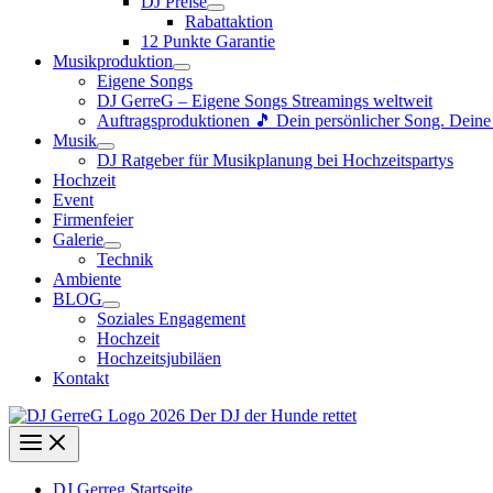
DJ Preise
Rabattaktion
12 Punkte Garantie
Musikproduktion
Eigene Songs
DJ GerreG – Eigene Songs Streamings weltweit
Auftragsproduktionen 🎵 Dein persönlicher Song. Dein
Musik
DJ Ratgeber für Musikplanung bei Hochzeitspartys
Hochzeit
Event
Firmenfeier
Galerie
Technik
Ambiente
BLOG
Soziales Engagement
Hochzeit
Hochzeitsjubiläen
Kontakt
DJ Gerreg Startseite