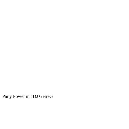
–
durch
Partys
&
Musik
Party Power mit DJ GerreG