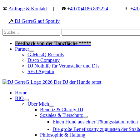
Zum
📧
Anfrage & Kontakt
| ☎️ +
49 (0)4186 895224
| 📱 +
49 
Inhalt
springen
|
🎶
DJ GerreG auf Spotify
Suchen
nach:
Suchen
Feedback von der Tanzfläche *****
Partner
G-MusiQ Records
Disco Company
DJ Nothilfe für Veranstalter und DJs
SEO Agentur
Home
BIO
Über Mich
Benefiz & Charity DJ
Soziales & Tierschutz
Einen Hund aus einer Tötungsstation retten
Die große Benefizparty zugunsten der Str
Philosophie & Haltung