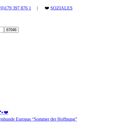
(0)179 397 876 1
| ❤️
SOZIALES
 🐾❤️
aßenhunde Europas “Sommer der Hoffnung”