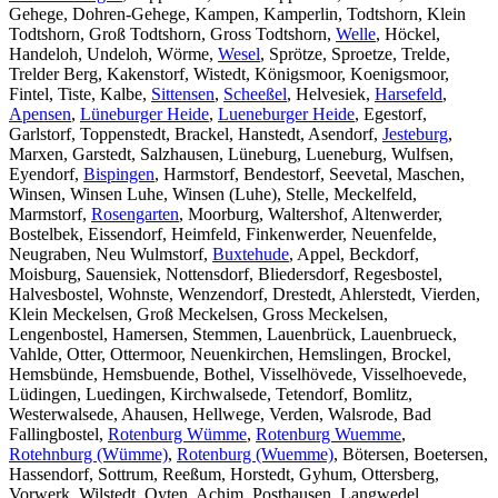
Gehege, Dohren-Gehege, Kampen, Kamperlin, Todtshorn, Klein
Todtshorn, Groß Todtshorn, Gross Todtshorn,
Welle
, Höckel,
Handeloh, Undeloh, Wörme,
Wesel
, Sprötze, Sproetze, Trelde,
Trelder Berg, Kakenstorf, Wistedt, Königsmoor, Koenigsmoor,
Fintel, Tiste, Kalbe,
Sittensen
,
Scheeßel
, Helvesiek,
Harsefeld
,
Apensen
,
Lüneburger Heide
,
Lueneburger Heide
, Egestorf,
Garlstorf, Toppenstedt, Brackel, Hanstedt, Asendorf,
Jesteburg
,
Marxen, Garstedt, Salzhausen, Lüneburg, Lueneburg, Wulfsen,
Eyendorf,
Bispingen
, Harmstorf, Bendestorf, Seevetal, Maschen,
Winsen, Winsen Luhe, Winsen (Luhe), Stelle, Meckelfeld,
Marmstorf,
Rosengarten
, Moorburg, Waltershof, Altenwerder,
Bostelbek, Eissendorf, Heimfeld, Finkenwerder, Neuenfelde,
Neugraben, Neu Wulmstorf,
Buxtehude
, Appel, Beckdorf,
Moisburg, Sauensiek, Nottensdorf, Bliedersdorf, Regesbostel,
Halvesbostel, Wohnste, Wenzendorf, Drestedt, Ahlerstedt, Vierden,
Klein Meckelsen, Groß Meckelsen, Gross Meckelsen,
Lengenbostel, Hamersen, Stemmen, Lauenbrück, Lauenbrueck,
Vahlde, Otter, Ottermoor, Neuenkirchen, Hemslingen, Brockel,
Hemsbünde, Hemsbuende, Bothel, Visselhövede, Visselhoevede,
Lüdingen, Luedingen, Kirchwalsede, Tetendorf, Bomlitz,
Westerwalsede, Ahausen, Hellwege, Verden, Walsrode, Bad
Fallingbostel,
Rotenburg Wümme
,
Rotenburg Wuemme
,
Rotehnburg (Wümme)
,
Rotenburg (Wuemme)
, Bötersen, Boetersen,
Hassendorf, Sottrum, Reeßum, Horstedt, Gyhum, Ottersberg,
Vorwerk, Wilstedt, Oyten, Achim, Posthausen, Langwedel,