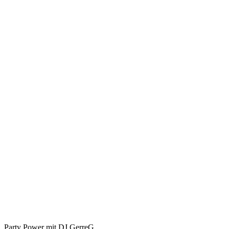
2027
–
Euer
Tag.
Eure
Musik.
Eure
Erinnerung.
Eure
Traumhochzeit.
Party Power mit DJ GerreG