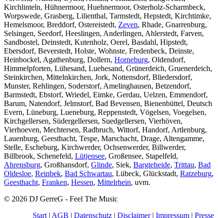
Kirchlinteln, Hühnermoor, Huehnermoor, Osterholz-Scharmbeck,
Worpswede, Grasberg, Lilienthal, Tarmstedt, Hepstedt, Kirchtimke,
Hemelsmoor, Breddorf, Ostereistedt,
Zeven
, Rhade, Gnarrenburg,
Selsingen, Seedorf, Heeslingen, Anderlingen, Ahlerstedt, Farven,
Sandbostel, Deinstedt, Kutenholz, Oerel, Basdahl, Hipstedt,
Ebersdorf, Beverstedt, Holste, Wohnste, Fredenbeck, Deinste,
Heinbockel, Agathenburg, Dollern,
Horneburg
, Oldendorf,
Himmelpforten, Lühesand, Luehesand, Grünerdeich, Gruenerdeich,
Steinkirchen, Mittelnkirchen, Jork, Nottensdorf, Bliedersdorf,
Munster, Rehlingen, Soderstorf, Amelinghausen, Betzendorf,
Barmstedt, Ebstorf, Wriedel, Eimke, Gerdau, Uelzen, Emmendorf,
Barum, Natendorf, Jelmstorf, Bad Bevensen, Bienenbüttel, Deutsch
Evern, Lüneburg, Lueneburg, Reppenstedt, Vögelsen, Voegelsen,
Kirchgellersen, Südergellersen, Suedgellersen, Vierhöven,
Vierhoeven, Mechtersen, Radbruch, Wittorf, Handorf, Artlenburg,
Lauenburg, Geesthacht, Tespe, Marschacht, Drage, Altengamme,
Stelle, Escheburg, Kirchwerder, Ochsenwerder, Billwerder,
Billbrook, Schenefeld,
Lütjensee
, Großensee, Stapelfeld,
Ahrensburg
, Großhansdorf,
Glinde
, Siek,
Bargteheide
,
Trittau
,
Bad
Oldesloe
,
Reinbek
,
Bad Schwartau
, Lübeck, Glückstadt,
Ratzeburg
,
Geesthacht
,
Franken
,
Hessen
,
Mittelrhein
, uvm.
© 2026 DJ GerreG - Feel The Music
Start
|
AGB
|
Datenschutz
|
Disclaimer
|
Impressum
|
Presse