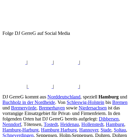
Folge DJ GerreG auf Social Media
|
|
|
|
|
|
DJ GerreG kommt aus
Norddeutschland
, speziell
Hamburg
und
Buchholz in der Nordheide
. Von
Schleswig-Holstein
bis
Bremen
und
Bremervörde
,
Bremerhaven
sowie
Niedersachsen
ist das
vorrangige Einsatzgebiet für Privat- und Firmenfeiern. In den
folgenden Orten hat DJ GerreG bereits aufgelegt:
Dibbersen
,
Nenndorf
, Tötensen,
Tostedt
,
Heidenau
,
Hollenstedt
,
Hamburg
,
Hamburg-Harburg
,
Hamburg Harburg
,
Hannover
,
Stade
,
Soltau
,
Schneverdingen
, Seppensen, Holm-Seppensen, Dohren, Dohren