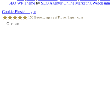
SEO WP Theme
by
SEO Agentur Online Marketing Webdesign
Nach
Cookie-Einstellungen
oben
150
Bewertungen auf ProvenExpert.com
scrollen
German
Holger Korsten