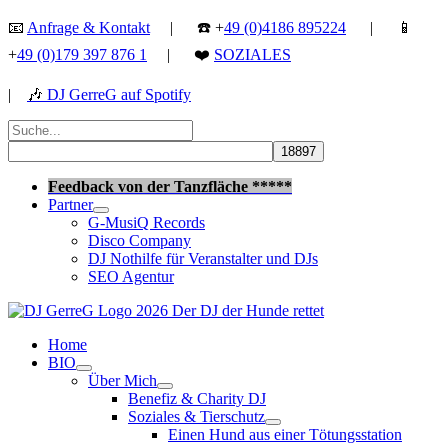
Zum
📧
Anfrage & Kontakt
| ☎️ +
49 (0)4186 895224
| 📱
Inhalt
+
49 (0)179 397 876 1
| ❤️
SOZIALES
springen
|
🎶
DJ GerreG auf Spotify
Suchen
nach:
Suchen
Feedback von der Tanzfläche *****
Partner
G-MusiQ Records
Disco Company
DJ Nothilfe für Veranstalter und DJs
SEO Agentur
Home
BIO
Über Mich
Benefiz & Charity DJ
Soziales & Tierschutz
Einen Hund aus einer Tötungsstation