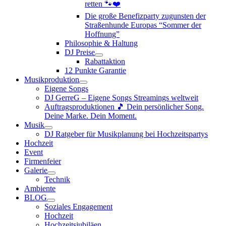
retten 🐾❤️
Die große Benefizparty zugunsten der
Straßenhunde Europas “Sommer der
Hoffnung”
Philosophie & Haltung
DJ Preise
Rabattaktion
12 Punkte Garantie
Musikproduktion
Eigene Songs
DJ GerreG – Eigene Songs Streamings weltweit
Auftragsproduktionen 🎵 Dein persönlicher Song.
Deine Marke. Dein Moment.
Musik
DJ Ratgeber für Musikplanung bei Hochzeitspartys
Hochzeit
Event
Firmenfeier
Galerie
Technik
Ambiente
BLOG
Soziales Engagement
Hochzeit
Hochzeitsjubiläen