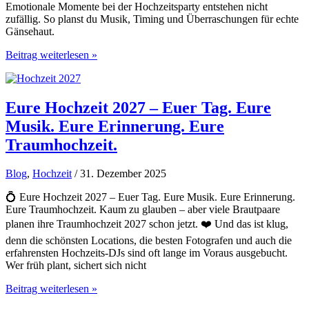
Emotionale Momente bei der Hochzeitsparty entstehen nicht
zufällig. So planst du Musik, Timing und Überraschungen für echte
Gänsehaut.
Emotionale
Beitrag weiterlesen »
Momente
bei
der
Hochzeitsparty
Eure Hochzeit 2027 – Euer Tag. Eure
Musik. Eure Erinnerung. Eure
Traumhochzeit.
Blog
,
Hochzeit
/ 31. Dezember 2025
💍 Eure Hochzeit 2027 – Euer Tag. Eure Musik. Eure Erinnerung.
Eure Traumhochzeit. Kaum zu glauben – aber viele Brautpaare
planen ihre Traumhochzeit 2027 schon jetzt. ❤️ Und das ist klug,
denn die schönsten Locations, die besten Fotografen und auch die
erfahrensten Hochzeits-DJs sind oft lange im Voraus ausgebucht.
Wer früh plant, sichert sich nicht
Eure
Beitrag weiterlesen »
Hochzeit