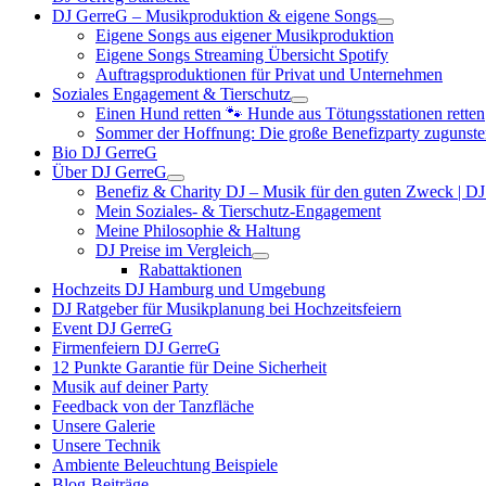
DJ GerreG – Musikproduktion & eigene Songs
Eigene Songs aus eigener Musikproduktion
Eigene Songs Streaming Übersicht Spotify
Auftragsproduktionen für Privat und Unternehmen
Soziales Engagement & Tierschutz
Einen Hund retten 🐾 Hunde aus Tötungsstationen retten
Sommer der Hoffnung: Die große Benefizparty zugunste
Bio DJ GerreG
Über DJ GerreG
Benefiz & Charity DJ – Musik für den guten Zweck | D
Mein Soziales- & Tierschutz-Engagement
Meine Philosophie & Haltung
DJ Preise im Vergleich
Rabattaktionen
Hochzeits DJ Hamburg und Umgebung
DJ Ratgeber für Musikplanung bei Hochzeitsfeiern
Event DJ GerreG
Firmenfeiern DJ GerreG
12 Punkte Garantie für Deine Sicherheit
Musik auf deiner Party
Feedback von der Tanzfläche
Unsere Galerie
Unsere Technik
Ambiente Beleuchtung Beispiele
Blog-Beiträge