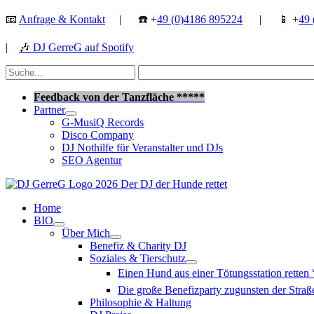
Zum
📧
Anfrage & Kontakt
| ☎️ +
49 (0)4186 895224
| 📱 +
49 
Inhalt
springen
|
🎶
DJ GerreG auf Spotify
Suchen
nach:
Suchen
Feedback von der Tanzfläche *****
Partner
G-MusiQ Records
Disco Company
DJ Nothilfe für Veranstalter und DJs
SEO Agentur
Home
BIO
Über Mich
Benefiz & Charity DJ
Soziales & Tierschutz
Einen Hund aus einer Tötungsstation retten
Die große Benefizparty zugunsten der Str
Philosophie & Haltung