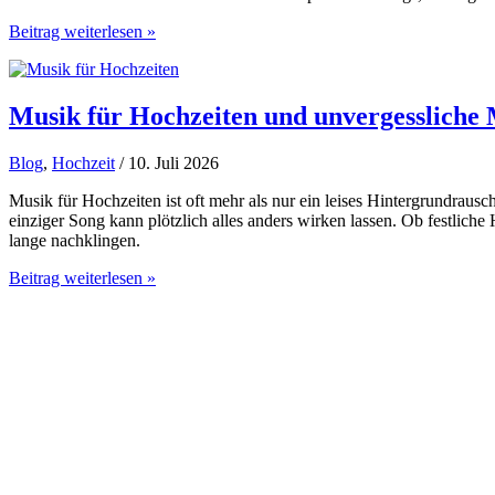
Leitfaden
Beitrag weiterlesen »
Hochzeitsmusik
ohne
Stress
Musik für Hochzeiten und unvergessliche 
Blog
,
Hochzeit
/ 10. Juli 2026
Musik für Hochzeiten ist oft mehr als nur ein leises Hintergrundra
einziger Song kann plötzlich alles anders wirken lassen. Ob festlich
lange nachklingen.
Musik
Beitrag weiterlesen »
für
Hochzeiten
und
unvergessliche
Momente:
Emotionen,
die
deine
Feier
bereichern