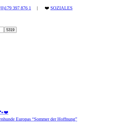
(0)179 397 876 1
| ❤️
SOZIALES
 🐾❤️
aßenhunde Europas “Sommer der Hoffnung”