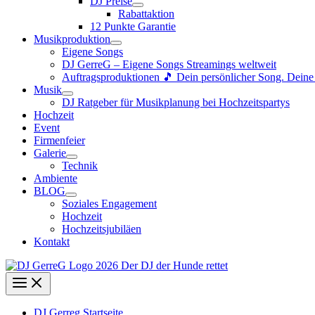
DJ Preise
Rabattaktion
12 Punkte Garantie
Musikproduktion
Eigene Songs
DJ GerreG – Eigene Songs Streamings weltweit
Auftragsproduktionen 🎵 Dein persönlicher Song. Dein
Musik
DJ Ratgeber für Musikplanung bei Hochzeitspartys
Hochzeit
Event
Firmenfeier
Galerie
Technik
Ambiente
BLOG
Soziales Engagement
Hochzeit
Hochzeitsjubiläen
Kontakt
DJ Gerreg Startseite