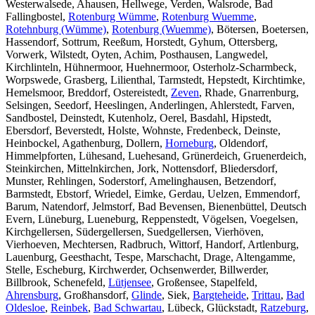
Westerwalsede, Ahausen, Hellwege, Verden, Walsrode, Bad
Fallingbostel,
Rotenburg Wümme
,
Rotenburg Wuemme
,
Rotehnburg (Wümme)
,
Rotenburg (Wuemme)
, Bötersen, Boetersen,
Hassendorf, Sottrum, Reeßum, Horstedt, Gyhum, Ottersberg,
Vorwerk, Wilstedt, Oyten, Achim, Posthausen, Langwedel,
Kirchlinteln, Hühnermoor, Huehnermoor, Osterholz-Scharmbeck,
Worpswede, Grasberg, Lilienthal, Tarmstedt, Hepstedt, Kirchtimke,
Hemelsmoor, Breddorf, Ostereistedt,
Zeven
, Rhade, Gnarrenburg,
Selsingen, Seedorf, Heeslingen, Anderlingen, Ahlerstedt, Farven,
Sandbostel, Deinstedt, Kutenholz, Oerel, Basdahl, Hipstedt,
Ebersdorf, Beverstedt, Holste, Wohnste, Fredenbeck, Deinste,
Heinbockel, Agathenburg, Dollern,
Horneburg
, Oldendorf,
Himmelpforten, Lühesand, Luehesand, Grünerdeich, Gruenerdeich,
Steinkirchen, Mittelnkirchen, Jork, Nottensdorf, Bliedersdorf,
Munster, Rehlingen, Soderstorf, Amelinghausen, Betzendorf,
Barmstedt, Ebstorf, Wriedel, Eimke, Gerdau, Uelzen, Emmendorf,
Barum, Natendorf, Jelmstorf, Bad Bevensen, Bienenbüttel, Deutsch
Evern, Lüneburg, Lueneburg, Reppenstedt, Vögelsen, Voegelsen,
Kirchgellersen, Südergellersen, Suedgellersen, Vierhöven,
Vierhoeven, Mechtersen, Radbruch, Wittorf, Handorf, Artlenburg,
Lauenburg, Geesthacht, Tespe, Marschacht, Drage, Altengamme,
Stelle, Escheburg, Kirchwerder, Ochsenwerder, Billwerder,
Billbrook, Schenefeld,
Lütjensee
, Großensee, Stapelfeld,
Ahrensburg
, Großhansdorf,
Glinde
, Siek,
Bargteheide
,
Trittau
,
Bad
Oldesloe
,
Reinbek
,
Bad Schwartau
, Lübeck, Glückstadt,
Ratzeburg
,