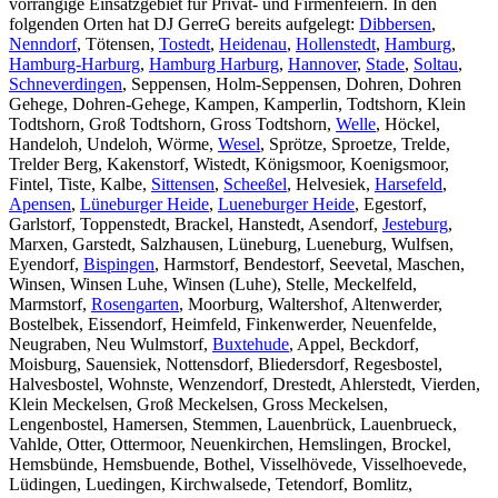
vorrangige Einsatzgebiet für Privat- und Firmenfeiern. In den
folgenden Orten hat DJ GerreG bereits aufgelegt:
Dibbersen
,
Nenndorf
, Tötensen,
Tostedt
,
Heidenau
,
Hollenstedt
,
Hamburg
,
Hamburg-Harburg
,
Hamburg Harburg
,
Hannover
,
Stade
,
Soltau
,
Schneverdingen
, Seppensen, Holm-Seppensen, Dohren, Dohren
Gehege, Dohren-Gehege, Kampen, Kamperlin, Todtshorn, Klein
Todtshorn, Groß Todtshorn, Gross Todtshorn,
Welle
, Höckel,
Handeloh, Undeloh, Wörme,
Wesel
, Sprötze, Sproetze, Trelde,
Trelder Berg, Kakenstorf, Wistedt, Königsmoor, Koenigsmoor,
Fintel, Tiste, Kalbe,
Sittensen
,
Scheeßel
, Helvesiek,
Harsefeld
,
Apensen
,
Lüneburger Heide
,
Lueneburger Heide
, Egestorf,
Garlstorf, Toppenstedt, Brackel, Hanstedt, Asendorf,
Jesteburg
,
Marxen, Garstedt, Salzhausen, Lüneburg, Lueneburg, Wulfsen,
Eyendorf,
Bispingen
, Harmstorf, Bendestorf, Seevetal, Maschen,
Winsen, Winsen Luhe, Winsen (Luhe), Stelle, Meckelfeld,
Marmstorf,
Rosengarten
, Moorburg, Waltershof, Altenwerder,
Bostelbek, Eissendorf, Heimfeld, Finkenwerder, Neuenfelde,
Neugraben, Neu Wulmstorf,
Buxtehude
, Appel, Beckdorf,
Moisburg, Sauensiek, Nottensdorf, Bliedersdorf, Regesbostel,
Halvesbostel, Wohnste, Wenzendorf, Drestedt, Ahlerstedt, Vierden,
Klein Meckelsen, Groß Meckelsen, Gross Meckelsen,
Lengenbostel, Hamersen, Stemmen, Lauenbrück, Lauenbrueck,
Vahlde, Otter, Ottermoor, Neuenkirchen, Hemslingen, Brockel,
Hemsbünde, Hemsbuende, Bothel, Visselhövede, Visselhoevede,
Lüdingen, Luedingen, Kirchwalsede, Tetendorf, Bomlitz,