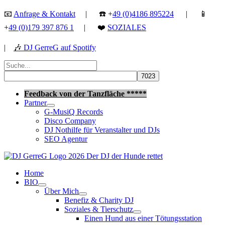
Zum
📧
Anfrage & Kontakt
| ☎️ +
49 (0)4186 895224
| 📱
Inhalt
+
49 (0)179 397 876 1
| ❤️
SOZIALES
springen
|
🎶
DJ GerreG auf Spotify
Suchen
nach:
Suchen
Feedback von der Tanzfläche *****
Partner
G-MusiQ Records
Disco Company
DJ Nothilfe für Veranstalter und DJs
SEO Agentur
Home
BIO
Über Mich
Benefiz & Charity DJ
Soziales & Tierschutz
Einen Hund aus einer Tötungsstation