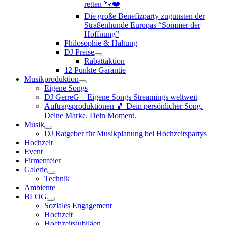
retten 🐾❤️
Die große Benefizparty zugunsten der
Straßenhunde Europas “Sommer der
Hoffnung”
Philosophie & Haltung
DJ Preise
Rabattaktion
12 Punkte Garantie
Musikproduktion
Eigene Songs
DJ GerreG – Eigene Songs Streamings weltweit
Auftragsproduktionen 🎵 Dein persönlicher Song.
Deine Marke. Dein Moment.
Musik
DJ Ratgeber für Musikplanung bei Hochzeitspartys
Hochzeit
Event
Firmenfeier
Galerie
Technik
Ambiente
BLOG
Soziales Engagement
Hochzeit
Hochzeitsjubiläen