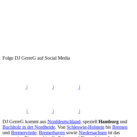
Folge DJ GerreG auf Social Media
|
|
|
|
|
|
DJ GerreG kommt aus
Norddeutschland
, speziell
Hamburg
und
Buchholz in der Nordheide
. Von
Schleswig-Holstein
bis
Bremen
und
Bremervörde
,
Bremerhaven
sowie
Niedersachsen
ist das