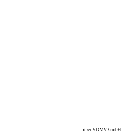
Betriebshaftpflicht:
HISCOX Versicherung
über VDMV GmbH