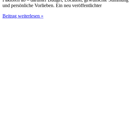
und persönliche Vorlieben. Ein neu veröffentlichter
PM
Beitrag weiterlesen »
Hochzeits-
DJ
vs.
Live
Band:
Der
umfassende
Vergleich
für
2026