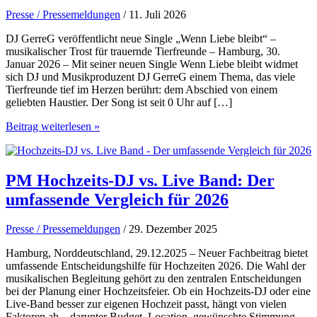
Presse / Pressemeldungen
/ 11. Juli 2026
DJ GerreG veröffentlicht neue Single „Wenn Liebe bleibt“ –
musikalischer Trost für trauernde Tierfreunde – Hamburg, 30.
Januar 2026 – Mit seiner neuen Single Wenn Liebe bleibt widmet
sich DJ und Musikproduzent DJ GerreG einem Thema, das viele
Tierfreunde tief im Herzen berührt: dem Abschied von einem
geliebten Haustier. Der Song ist seit 0 Uhr auf […]
DJ
Beitrag weiterlesen »
GerreG
veröffentlicht
neue
Single
PM Hochzeits-DJ vs. Live Band: Der
„Wenn
umfassende Vergleich für 2026
Liebe
bleibt“
–
Presse / Pressemeldungen
/ 29. Dezember 2025
musikalischer
Trost
Hamburg, Norddeutschland, 29.12.2025 – Neuer Fachbeitrag bietet
für
umfassende Entscheidungshilfe für Hochzeiten 2026. Die Wahl der
trauernde
musikalischen Begleitung gehört zu den zentralen Entscheidungen
Tierfreunde
bei der Planung einer Hochzeitsfeier. Ob ein Hochzeits-DJ oder eine
Live-Band besser zur eigenen Hochzeit passt, hängt von vielen
Faktoren ab – darunter Budget, Location, gewünschte Stimmung