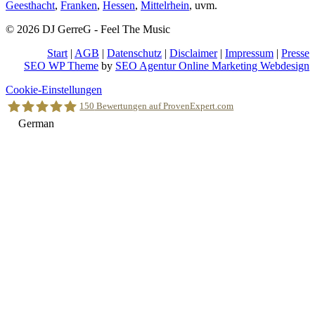
Geesthacht
,
Franken
,
Hessen
,
Mittelrhein
, uvm.
© 2026 DJ GerreG - Feel The Music
Start
|
AGB
|
Datenschutz
|
Disclaimer
|
Impressum
|
Presse
SEO WP Theme
by
SEO Agentur Online Marketing Webdesign
Nach
Cookie-Einstellungen
oben
150
Bewertungen auf ProvenExpert.com
scrollen
German
Holger Korsten