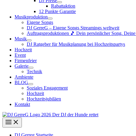
DJ Preise
Rabattaktion
12 Punkte Garantie
Musikproduktion
Eigene Songs
DJ GerreG – Eigene Songs Streamings weltweit
Auftragsproduktionen 🎵 Dein persönlicher Song. Dein
Musik
DJ Ratgeber für Musikplanung bei Hochzeitspartys
Hochzeit
Event
Firmenfeier
Galerie
Technik
Ambiente
BLOG
Soziales Engagement
Hochzeit
Hochzeitsjubiläen
Kontakt
DJ Gerreg Startseite