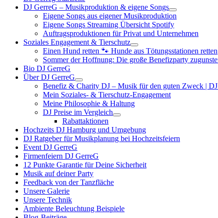
DJ GerreG – Musikproduktion & eigene Songs
Eigene Songs aus eigener Musikproduktion
Eigene Songs Streaming Übersicht Spotify
Auftragsproduktionen für Privat und Unternehmen
Soziales Engagement & Tierschutz
Einen Hund retten 🐾 Hunde aus Tötungsstationen retten
Sommer der Hoffnung: Die große Benefizparty zugunste
Bio DJ GerreG
Über DJ GerreG
Benefiz & Charity DJ – Musik für den guten Zweck | D
Mein Soziales- & Tierschutz-Engagement
Meine Philosophie & Haltung
DJ Preise im Vergleich
Rabattaktionen
Hochzeits DJ Hamburg und Umgebung
DJ Ratgeber für Musikplanung bei Hochzeitsfeiern
Event DJ GerreG
Firmenfeiern DJ GerreG
12 Punkte Garantie für Deine Sicherheit
Musik auf deiner Party
Feedback von der Tanzfläche
Unsere Galerie
Unsere Technik
Ambiente Beleuchtung Beispiele
Blog-Beiträge