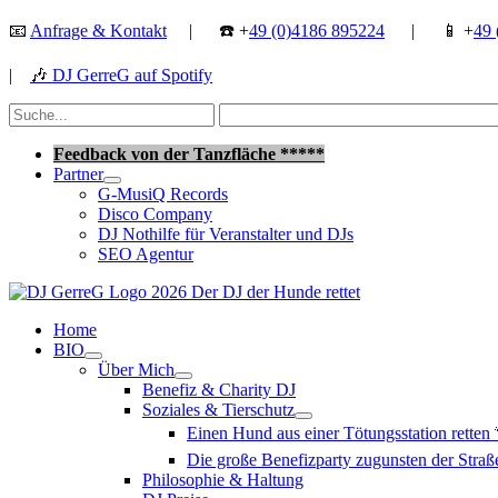
Zum
📧
Anfrage & Kontakt
| ☎️ +
49 (0)4186 895224
| 📱 +
49 
Inhalt
springen
|
🎶
DJ GerreG auf Spotify
Suchen
nach:
Suchen
Feedback von der Tanzfläche *****
Partner
G-MusiQ Records
Disco Company
DJ Nothilfe für Veranstalter und DJs
SEO Agentur
Home
BIO
Über Mich
Benefiz & Charity DJ
Soziales & Tierschutz
Einen Hund aus einer Tötungsstation retten
Die große Benefizparty zugunsten der Str
Philosophie & Haltung