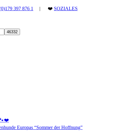
(0)179 397 876 1
| ❤️
SOZIALES
 🐾❤️
aßenhunde Europas “Sommer der Hoffnung”