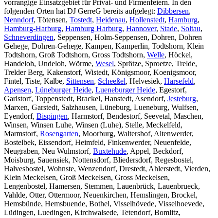
vorrangige Einsatzgebiet für Privat- und Firmenfeiern. In den
folgenden Orten hat DJ GerreG bereits aufgelegt:
Dibbersen
,
Nenndorf
, Tötensen,
Tostedt
,
Heidenau
,
Hollenstedt
,
Hamburg
,
Hamburg-Harburg
,
Hamburg Harburg
,
Hannover
,
Stade
,
Soltau
,
Schneverdingen
, Seppensen, Holm-Seppensen, Dohren, Dohren
Gehege, Dohren-Gehege, Kampen, Kamperlin, Todtshorn, Klein
Todtshorn, Groß Todtshorn, Gross Todtshorn,
Welle
, Höckel,
Handeloh, Undeloh, Wörme,
Wesel
, Sprötze, Sproetze, Trelde,
Trelder Berg, Kakenstorf, Wistedt, Königsmoor, Koenigsmoor,
Fintel, Tiste, Kalbe,
Sittensen
,
Scheeßel
, Helvesiek,
Harsefeld
,
Apensen
,
Lüneburger Heide
,
Lueneburger Heide
, Egestorf,
Garlstorf, Toppenstedt, Brackel, Hanstedt, Asendorf,
Jesteburg
,
Marxen, Garstedt, Salzhausen, Lüneburg, Lueneburg, Wulfsen,
Eyendorf,
Bispingen
, Harmstorf, Bendestorf, Seevetal, Maschen,
Winsen, Winsen Luhe, Winsen (Luhe), Stelle, Meckelfeld,
Marmstorf,
Rosengarten
, Moorburg, Waltershof, Altenwerder,
Bostelbek, Eissendorf, Heimfeld, Finkenwerder, Neuenfelde,
Neugraben, Neu Wulmstorf,
Buxtehude
, Appel, Beckdorf,
Moisburg, Sauensiek, Nottensdorf, Bliedersdorf, Regesbostel,
Halvesbostel, Wohnste, Wenzendorf, Drestedt, Ahlerstedt, Vierden,
Klein Meckelsen, Groß Meckelsen, Gross Meckelsen,
Lengenbostel, Hamersen, Stemmen, Lauenbrück, Lauenbrueck,
Vahlde, Otter, Ottermoor, Neuenkirchen, Hemslingen, Brockel,
Hemsbünde, Hemsbuende, Bothel, Visselhövede, Visselhoevede,
Lüdingen, Luedingen, Kirchwalsede, Tetendorf, Bomlitz,