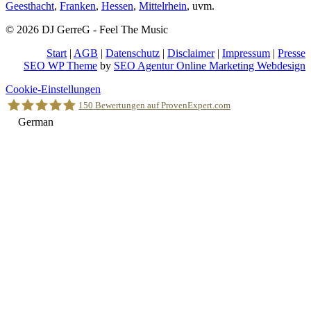
Geesthacht
,
Franken
,
Hessen
,
Mittelrhein
, uvm.
© 2026 DJ GerreG - Feel The Music
Start
|
AGB
|
Datenschutz
|
Disclaimer
|
Impressum
|
Presse
SEO WP Theme
by
SEO Agentur Online Marketing Webdesign
Nach
Cookie-Einstellungen
oben
150
Bewertungen auf ProvenExpert.com
scrollen
German
Holger Korsten