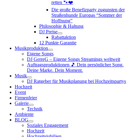
retten 🐾❤️
Die große Benefizparty zugunsten der
Straßenhunde Europas “Sommer der
Hoffnung”
Philosophie & Haltung
DJ Preise
Rabattaktion
12 Punkte Garantie
Musikproduktion
Eigene Songs
DJ GerreG – Eigene Songs Streamings weltweit
Auftragsproduktionen 🎵 Dein persönlicher Song.
Deine Marke. Dein Moment.
Musik
DJ Ratgeber für Musikplanung bei Hochzeitspartys
Hochzeit
Event
Firmenfeier
Galerie
Technik
Ambiente
BLOG
Soziales Engagement
Hochzeit
Hochzeitsjubiläen