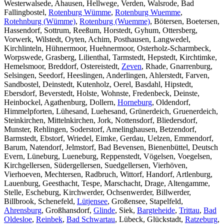
Westerwalsede, Ahausen, Hellwege, Verden, Walsrode, Bad
Fallingbostel,
Rotenburg Wümme
,
Rotenburg Wuemme
,
Rotehnburg (Wümme)
,
Rotenburg (Wuemme)
, Bötersen, Boetersen,
Hassendorf, Sottrum, Reeßum, Horstedt, Gyhum, Ottersberg,
Vorwerk, Wilstedt, Oyten, Achim, Posthausen, Langwedel,
Kirchlinteln, Hühnermoor, Huehnermoor, Osterholz-Scharmbeck,
Worpswede, Grasberg, Lilienthal, Tarmstedt, Hepstedt, Kirchtimke,
Hemelsmoor, Breddorf, Ostereistedt,
Zeven
, Rhade, Gnarrenburg,
Selsingen, Seedorf, Heeslingen, Anderlingen, Ahlerstedt, Farven,
Sandbostel, Deinstedt, Kutenholz, Oerel, Basdahl, Hipstedt,
Ebersdorf, Beverstedt, Holste, Wohnste, Fredenbeck, Deinste,
Heinbockel, Agathenburg, Dollern,
Horneburg
, Oldendorf,
Himmelpforten, Lühesand, Luehesand, Grünerdeich, Gruenerdeich,
Steinkirchen, Mittelnkirchen, Jork, Nottensdorf, Bliedersdorf,
Munster, Rehlingen, Soderstorf, Amelinghausen, Betzendorf,
Barmstedt, Ebstorf, Wriedel, Eimke, Gerdau, Uelzen, Emmendorf,
Barum, Natendorf, Jelmstorf, Bad Bevensen, Bienenbüttel, Deutsch
Evern, Lüneburg, Lueneburg, Reppenstedt, Vögelsen, Voegelsen,
Kirchgellersen, Südergellersen, Suedgellersen, Vierhöven,
Vierhoeven, Mechtersen, Radbruch, Wittorf, Handorf, Artlenburg,
Lauenburg, Geesthacht, Tespe, Marschacht, Drage, Altengamme,
Stelle, Escheburg, Kirchwerder, Ochsenwerder, Billwerder,
Billbrook, Schenefeld,
Lütjensee
, Großensee, Stapelfeld,
Ahrensburg
, Großhansdorf,
Glinde
, Siek,
Bargteheide
,
Trittau
,
Bad
Oldesloe
,
Reinbek
,
Bad Schwartau
, Lübeck, Glückstadt,
Ratzeburg
,