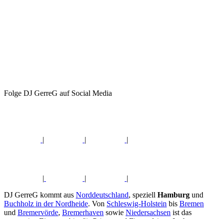
Folge DJ GerreG auf Social Media
|
|
|
|
|
|
DJ GerreG kommt aus
Norddeutschland
, speziell
Hamburg
und
Buchholz in der Nordheide
. Von
Schleswig-Holstein
bis
Bremen
und
Bremervörde
,
Bremerhaven
sowie
Niedersachsen
ist das