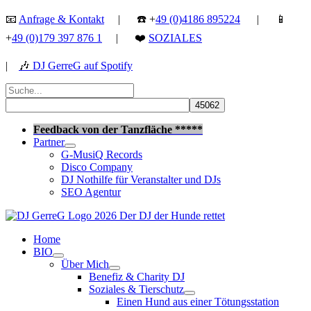
Zum
📧
Anfrage & Kontakt
| ☎️ +
49 (0)4186 895224
| 📱
Inhalt
+
49 (0)179 397 876 1
| ❤️
SOZIALES
springen
|
🎶
DJ GerreG auf Spotify
Suchen
nach:
Suchen
Feedback von der Tanzfläche *****
Partner
G-MusiQ Records
Disco Company
DJ Nothilfe für Veranstalter und DJs
SEO Agentur
Home
BIO
Über Mich
Benefiz & Charity DJ
Soziales & Tierschutz
Einen Hund aus einer Tötungsstation