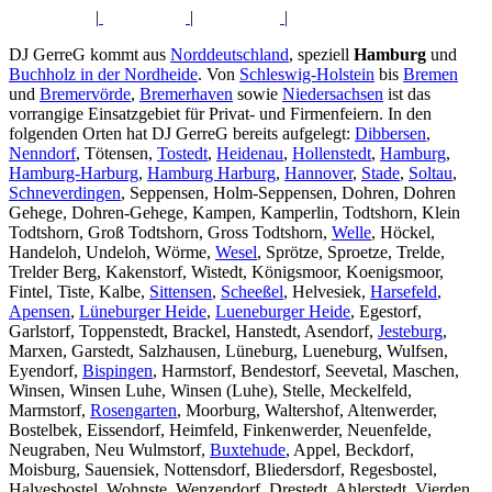
|
|
|
DJ GerreG kommt aus
Norddeutschland
, speziell
Hamburg
und
Buchholz in der Nordheide
. Von
Schleswig-Holstein
bis
Bremen
und
Bremervörde
,
Bremerhaven
sowie
Niedersachsen
ist das
vorrangige Einsatzgebiet für Privat- und Firmenfeiern. In den
folgenden Orten hat DJ GerreG bereits aufgelegt:
Dibbersen
,
Nenndorf
, Tötensen,
Tostedt
,
Heidenau
,
Hollenstedt
,
Hamburg
,
Hamburg-Harburg
,
Hamburg Harburg
,
Hannover
,
Stade
,
Soltau
,
Schneverdingen
, Seppensen, Holm-Seppensen, Dohren, Dohren
Gehege, Dohren-Gehege, Kampen, Kamperlin, Todtshorn, Klein
Todtshorn, Groß Todtshorn, Gross Todtshorn,
Welle
, Höckel,
Handeloh, Undeloh, Wörme,
Wesel
, Sprötze, Sproetze, Trelde,
Trelder Berg, Kakenstorf, Wistedt, Königsmoor, Koenigsmoor,
Fintel, Tiste, Kalbe,
Sittensen
,
Scheeßel
, Helvesiek,
Harsefeld
,
Apensen
,
Lüneburger Heide
,
Lueneburger Heide
, Egestorf,
Garlstorf, Toppenstedt, Brackel, Hanstedt, Asendorf,
Jesteburg
,
Marxen, Garstedt, Salzhausen, Lüneburg, Lueneburg, Wulfsen,
Eyendorf,
Bispingen
, Harmstorf, Bendestorf, Seevetal, Maschen,
Winsen, Winsen Luhe, Winsen (Luhe), Stelle, Meckelfeld,
Marmstorf,
Rosengarten
, Moorburg, Waltershof, Altenwerder,
Bostelbek, Eissendorf, Heimfeld, Finkenwerder, Neuenfelde,
Neugraben, Neu Wulmstorf,
Buxtehude
, Appel, Beckdorf,
Moisburg, Sauensiek, Nottensdorf, Bliedersdorf, Regesbostel,
Halvesbostel, Wohnste, Wenzendorf, Drestedt, Ahlerstedt, Vierden,