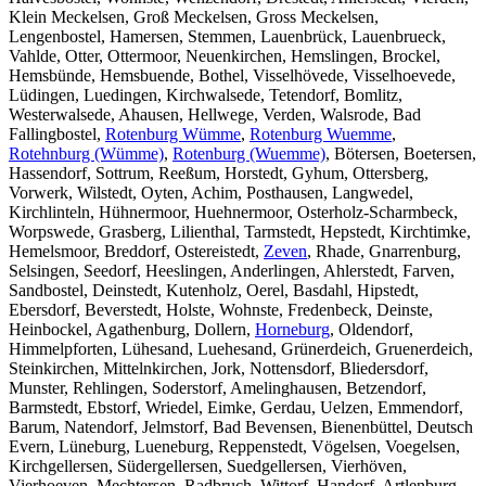
Klein Meckelsen, Groß Meckelsen, Gross Meckelsen,
Lengenbostel, Hamersen, Stemmen, Lauenbrück, Lauenbrueck,
Vahlde, Otter, Ottermoor, Neuenkirchen, Hemslingen, Brockel,
Hemsbünde, Hemsbuende, Bothel, Visselhövede, Visselhoevede,
Lüdingen, Luedingen, Kirchwalsede, Tetendorf, Bomlitz,
Westerwalsede, Ahausen, Hellwege, Verden, Walsrode, Bad
Fallingbostel,
Rotenburg Wümme
,
Rotenburg Wuemme
,
Rotehnburg (Wümme)
,
Rotenburg (Wuemme)
, Bötersen, Boetersen,
Hassendorf, Sottrum, Reeßum, Horstedt, Gyhum, Ottersberg,
Vorwerk, Wilstedt, Oyten, Achim, Posthausen, Langwedel,
Kirchlinteln, Hühnermoor, Huehnermoor, Osterholz-Scharmbeck,
Worpswede, Grasberg, Lilienthal, Tarmstedt, Hepstedt, Kirchtimke,
Hemelsmoor, Breddorf, Ostereistedt,
Zeven
, Rhade, Gnarrenburg,
Selsingen, Seedorf, Heeslingen, Anderlingen, Ahlerstedt, Farven,
Sandbostel, Deinstedt, Kutenholz, Oerel, Basdahl, Hipstedt,
Ebersdorf, Beverstedt, Holste, Wohnste, Fredenbeck, Deinste,
Heinbockel, Agathenburg, Dollern,
Horneburg
, Oldendorf,
Himmelpforten, Lühesand, Luehesand, Grünerdeich, Gruenerdeich,
Steinkirchen, Mittelnkirchen, Jork, Nottensdorf, Bliedersdorf,
Munster, Rehlingen, Soderstorf, Amelinghausen, Betzendorf,
Barmstedt, Ebstorf, Wriedel, Eimke, Gerdau, Uelzen, Emmendorf,
Barum, Natendorf, Jelmstorf, Bad Bevensen, Bienenbüttel, Deutsch
Evern, Lüneburg, Lueneburg, Reppenstedt, Vögelsen, Voegelsen,
Kirchgellersen, Südergellersen, Suedgellersen, Vierhöven,
Vierhoeven, Mechtersen, Radbruch, Wittorf, Handorf, Artlenburg,