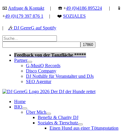
Zum
📧
Anfrage & Kontakt
| ☎️ +
49 (0)4186 895224
| 📱
Inhalt
+
49 (0)179 397 876 1
| ❤️
SOZIALES
springen
|
🎶
DJ GerreG auf Spotify
Suchen
nach:
Suchen
Feedback von der Tanzfläche *****
Partner
G-MusiQ Records
Disco Company
DJ Nothilfe für Veranstalter und DJs
SEO Agentur
Home
BIO
Über Mich
Benefiz & Charity DJ
Soziales & Tierschutz
Einen Hund aus einer Tötungsstation