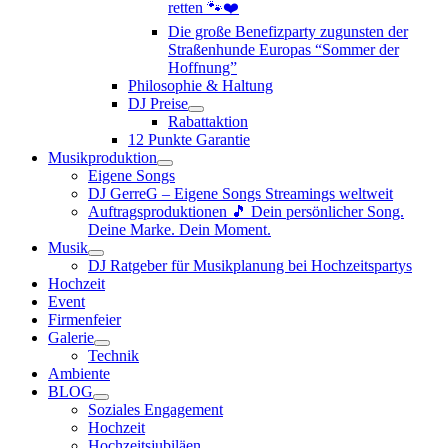
retten 🐾❤️
Die große Benefizparty zugunsten der
Straßenhunde Europas “Sommer der
Hoffnung”
Philosophie & Haltung
DJ Preise
Rabattaktion
12 Punkte Garantie
Musikproduktion
Eigene Songs
DJ GerreG – Eigene Songs Streamings weltweit
Auftragsproduktionen 🎵 Dein persönlicher Song.
Deine Marke. Dein Moment.
Musik
DJ Ratgeber für Musikplanung bei Hochzeitspartys
Hochzeit
Event
Firmenfeier
Galerie
Technik
Ambiente
BLOG
Soziales Engagement
Hochzeit
Hochzeitsjubiläen