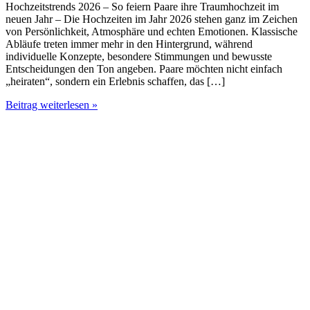
Hochzeitstrends 2026 – So feiern Paare ihre Traumhochzeit im
neuen Jahr – Die Hochzeiten im Jahr 2026 stehen ganz im Zeichen
von Persönlichkeit, Atmosphäre und echten Emotionen. Klassische
Abläufe treten immer mehr in den Hintergrund, während
individuelle Konzepte, besondere Stimmungen und bewusste
Entscheidungen den Ton angeben. Paare möchten nicht einfach
„heiraten“, sondern ein Erlebnis schaffen, das […]
Hochzeitstrends
Beitrag weiterlesen »
2026
–
So
feiern
Paare
ihre
Traumhochzeit
im
neuen
Jahr