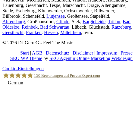
Lauenburg, Geesthacht, Tespe, Marschacht, Drage, Altengamme,
Stelle, Escheburg, Kirchwerder, Ochsenwerder, Billwerder,
Billbrook, Schenefeld,
Lütjensee
, Großensee, Stapelfeld,
Ahrensburg
, Großhansdorf,
Glinde
, Siek,
Bargteheide
,
Trittau
,
Bad
Oldesloe
,
Reinbek
,
Bad Schwartau
, Lübeck, Glückstadt,
Ratzeburg
,
Geesthacht
,
Franken
,
Hessen
,
Mittelrhein
, uvm.
© 2026 DJ GerreG - Feel The Music
Start
|
AGB
|
Datenschutz
|
Disclaimer
|
Impressum
|
Presse
SEO WP Theme
by
SEO Agentur Online Marketing Webdesign
Nach
Cookie-Einstellungen
oben
150
Bewertungen auf ProvenExpert.com
scrollen
German
Holger Korsten