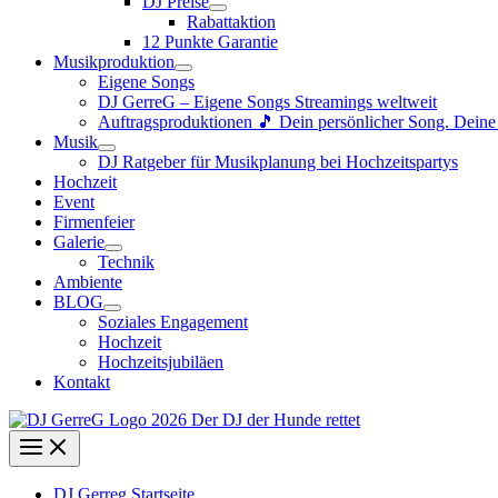
DJ Preise
Rabattaktion
12 Punkte Garantie
Musikproduktion
Eigene Songs
DJ GerreG – Eigene Songs Streamings weltweit
Auftragsproduktionen 🎵 Dein persönlicher Song. Dein
Musik
DJ Ratgeber für Musikplanung bei Hochzeitspartys
Hochzeit
Event
Firmenfeier
Galerie
Technik
Ambiente
BLOG
Soziales Engagement
Hochzeit
Hochzeitsjubiläen
Kontakt
DJ Gerreg Startseite