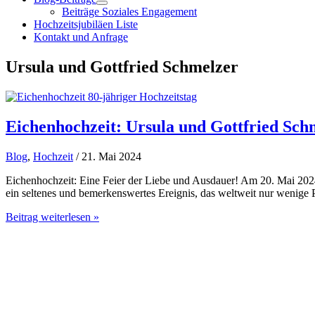
Beiträge Soziales Engagement
Hochzeitsjubiläen Liste
Kontakt und Anfrage
Ursula und Gottfried Schmelzer
Eichenhochzeit: Ursula und Gottfried Schm
Blog
,
Hochzeit
/ 21. Mai 2024
Eichenhochzeit: Eine Feier der Liebe und Ausdauer! Am 20. Mai 2024
ein seltenes und bemerkenswertes Ereignis, das weltweit nur wenige P
Eichenhochzeit:
Beitrag weiterlesen »
Ursula
und
Gottfried
Schmelzer
feiern
80.
Hochzeitstag