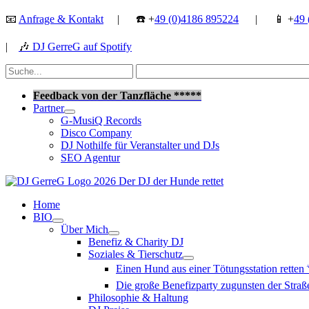
Zum
📧
Anfrage & Kontakt
| ☎️ +
49 (0)4186 895224
| 📱 +
49 
Inhalt
springen
|
🎶
DJ GerreG auf Spotify
Suchen
nach:
Suchen
Feedback von der Tanzfläche *****
Partner
G-MusiQ Records
Disco Company
DJ Nothilfe für Veranstalter und DJs
SEO Agentur
Home
BIO
Über Mich
Benefiz & Charity DJ
Soziales & Tierschutz
Einen Hund aus einer Tötungsstation retten
Die große Benefizparty zugunsten der Str
Philosophie & Haltung