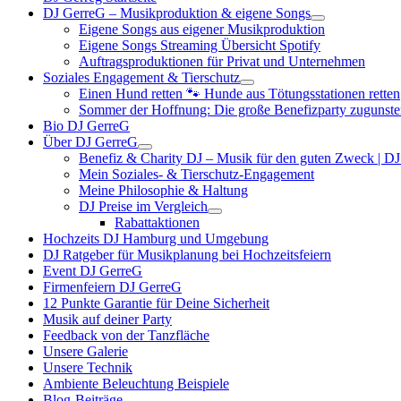
DJ GerreG – Musikproduktion & eigene Songs
Eigene Songs aus eigener Musikproduktion
Eigene Songs Streaming Übersicht Spotify
Auftragsproduktionen für Privat und Unternehmen
Soziales Engagement & Tierschutz
Einen Hund retten 🐾 Hunde aus Tötungsstationen retten
Sommer der Hoffnung: Die große Benefizparty zugunste
Bio DJ GerreG
Über DJ GerreG
Benefiz & Charity DJ – Musik für den guten Zweck | D
Mein Soziales- & Tierschutz-Engagement
Meine Philosophie & Haltung
DJ Preise im Vergleich
Rabattaktionen
Hochzeits DJ Hamburg und Umgebung
DJ Ratgeber für Musikplanung bei Hochzeitsfeiern
Event DJ GerreG
Firmenfeiern DJ GerreG
12 Punkte Garantie für Deine Sicherheit
Musik auf deiner Party
Feedback von der Tanzfläche
Unsere Galerie
Unsere Technik
Ambiente Beleuchtung Beispiele
Blog-Beiträge