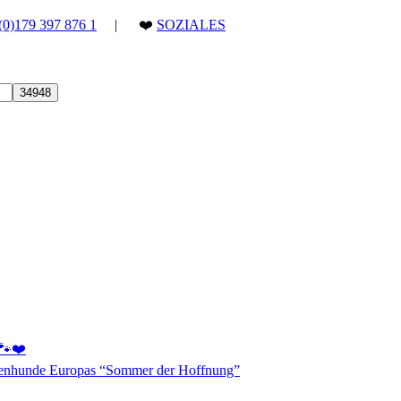
(0)179 397 876 1
| ❤️
SOZIALES
 🐾❤️
aßenhunde Europas “Sommer der Hoffnung”