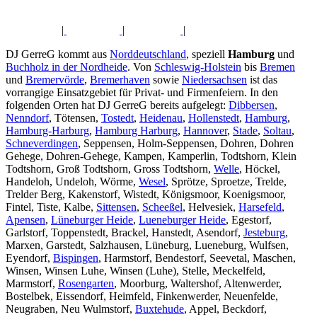
|
|
|
DJ GerreG kommt aus
Norddeutschland
, speziell
Hamburg
und
Buchholz in der Nordheide
. Von
Schleswig-Holstein
bis
Bremen
und
Bremervörde
,
Bremerhaven
sowie
Niedersachsen
ist das
vorrangige Einsatzgebiet für Privat- und Firmenfeiern. In den
folgenden Orten hat DJ GerreG bereits aufgelegt:
Dibbersen
,
Nenndorf
, Tötensen,
Tostedt
,
Heidenau
,
Hollenstedt
,
Hamburg
,
Hamburg-Harburg
,
Hamburg Harburg
,
Hannover
,
Stade
,
Soltau
,
Schneverdingen
, Seppensen, Holm-Seppensen, Dohren, Dohren
Gehege, Dohren-Gehege, Kampen, Kamperlin, Todtshorn, Klein
Todtshorn, Groß Todtshorn, Gross Todtshorn,
Welle
, Höckel,
Handeloh, Undeloh, Wörme,
Wesel
, Sprötze, Sproetze, Trelde,
Trelder Berg, Kakenstorf, Wistedt, Königsmoor, Koenigsmoor,
Fintel, Tiste, Kalbe,
Sittensen
,
Scheeßel
, Helvesiek,
Harsefeld
,
Apensen
,
Lüneburger Heide
,
Lueneburger Heide
, Egestorf,
Garlstorf, Toppenstedt, Brackel, Hanstedt, Asendorf,
Jesteburg
,
Marxen, Garstedt, Salzhausen, Lüneburg, Lueneburg, Wulfsen,
Eyendorf,
Bispingen
, Harmstorf, Bendestorf, Seevetal, Maschen,
Winsen, Winsen Luhe, Winsen (Luhe), Stelle, Meckelfeld,
Marmstorf,
Rosengarten
, Moorburg, Waltershof, Altenwerder,
Bostelbek, Eissendorf, Heimfeld, Finkenwerder, Neuenfelde,
Neugraben, Neu Wulmstorf,
Buxtehude
, Appel, Beckdorf,