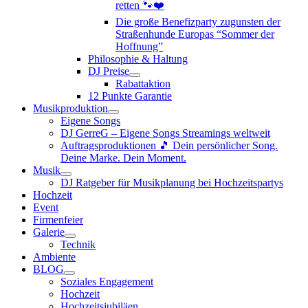
retten 🐾❤️
Die große Benefizparty zugunsten der
Straßenhunde Europas “Sommer der
Hoffnung”
Philosophie & Haltung
DJ Preise
Rabattaktion
12 Punkte Garantie
Musikproduktion
Eigene Songs
DJ GerreG – Eigene Songs Streamings weltweit
Auftragsproduktionen 🎵 Dein persönlicher Song.
Deine Marke. Dein Moment.
Musik
DJ Ratgeber für Musikplanung bei Hochzeitspartys
Hochzeit
Event
Firmenfeier
Galerie
Technik
Ambiente
BLOG
Soziales Engagement
Hochzeit
Hochzeitsjubiläen