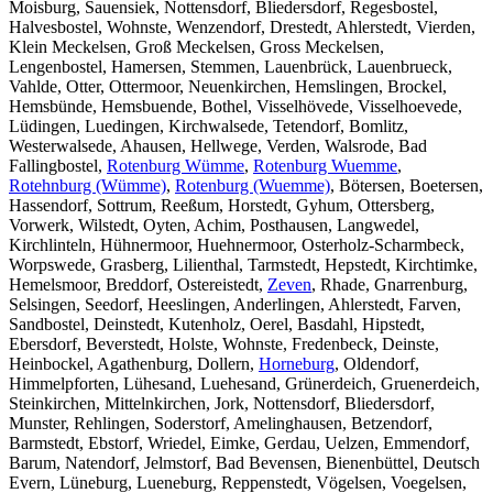
Moisburg, Sauensiek, Nottensdorf, Bliedersdorf, Regesbostel,
Halvesbostel, Wohnste, Wenzendorf, Drestedt, Ahlerstedt, Vierden,
Klein Meckelsen, Groß Meckelsen, Gross Meckelsen,
Lengenbostel, Hamersen, Stemmen, Lauenbrück, Lauenbrueck,
Vahlde, Otter, Ottermoor, Neuenkirchen, Hemslingen, Brockel,
Hemsbünde, Hemsbuende, Bothel, Visselhövede, Visselhoevede,
Lüdingen, Luedingen, Kirchwalsede, Tetendorf, Bomlitz,
Westerwalsede, Ahausen, Hellwege, Verden, Walsrode, Bad
Fallingbostel,
Rotenburg Wümme
,
Rotenburg Wuemme
,
Rotehnburg (Wümme)
,
Rotenburg (Wuemme)
, Bötersen, Boetersen,
Hassendorf, Sottrum, Reeßum, Horstedt, Gyhum, Ottersberg,
Vorwerk, Wilstedt, Oyten, Achim, Posthausen, Langwedel,
Kirchlinteln, Hühnermoor, Huehnermoor, Osterholz-Scharmbeck,
Worpswede, Grasberg, Lilienthal, Tarmstedt, Hepstedt, Kirchtimke,
Hemelsmoor, Breddorf, Ostereistedt,
Zeven
, Rhade, Gnarrenburg,
Selsingen, Seedorf, Heeslingen, Anderlingen, Ahlerstedt, Farven,
Sandbostel, Deinstedt, Kutenholz, Oerel, Basdahl, Hipstedt,
Ebersdorf, Beverstedt, Holste, Wohnste, Fredenbeck, Deinste,
Heinbockel, Agathenburg, Dollern,
Horneburg
, Oldendorf,
Himmelpforten, Lühesand, Luehesand, Grünerdeich, Gruenerdeich,
Steinkirchen, Mittelnkirchen, Jork, Nottensdorf, Bliedersdorf,
Munster, Rehlingen, Soderstorf, Amelinghausen, Betzendorf,
Barmstedt, Ebstorf, Wriedel, Eimke, Gerdau, Uelzen, Emmendorf,
Barum, Natendorf, Jelmstorf, Bad Bevensen, Bienenbüttel, Deutsch
Evern, Lüneburg, Lueneburg, Reppenstedt, Vögelsen, Voegelsen,