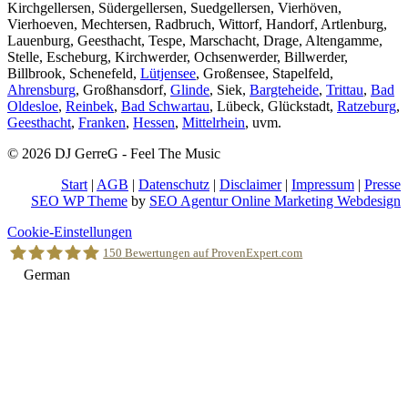
Kirchgellersen, Südergellersen, Suedgellersen, Vierhöven,
Vierhoeven, Mechtersen, Radbruch, Wittorf, Handorf, Artlenburg,
Lauenburg, Geesthacht, Tespe, Marschacht, Drage, Altengamme,
Stelle, Escheburg, Kirchwerder, Ochsenwerder, Billwerder,
Billbrook, Schenefeld,
Lütjensee
, Großensee, Stapelfeld,
Ahrensburg
, Großhansdorf,
Glinde
, Siek,
Bargteheide
,
Trittau
,
Bad
Oldesloe
,
Reinbek
,
Bad Schwartau
, Lübeck, Glückstadt,
Ratzeburg
,
Geesthacht
,
Franken
,
Hessen
,
Mittelrhein
, uvm.
© 2026 DJ GerreG - Feel The Music
Start
|
AGB
|
Datenschutz
|
Disclaimer
|
Impressum
|
Presse
SEO WP Theme
by
SEO Agentur Online Marketing Webdesign
Nach
Cookie-Einstellungen
oben
150
Bewertungen auf ProvenExpert.com
scrollen
German
Holger Korsten