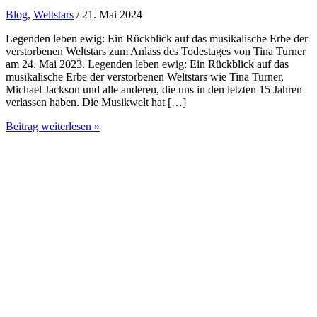
Blog
,
Weltstars
/ 21. Mai 2024
Legenden leben ewig: Ein Rückblick auf das musikalische Erbe der
verstorbenen Weltstars zum Anlass des Todestages von Tina Turner
am 24. Mai 2023. Legenden leben ewig: Ein Rückblick auf das
musikalische Erbe der verstorbenen Weltstars wie Tina Turner,
Michael Jackson und alle anderen, die uns in den letzten 15 Jahren
verlassen haben. Die Musikwelt hat […]
Legenden
Beitrag weiterlesen »
leben
ewig:
Ein
Rückblick
auf
das
musikalische
Erbe
der
verstorbenen
Weltstars