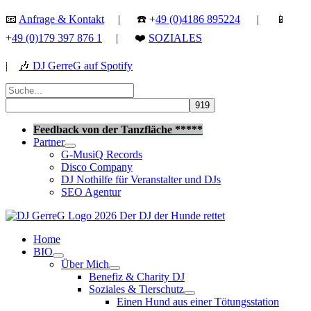
Zum
📧
Anfrage & Kontakt
| ☎️ +
49 (0)4186 895224
| 📱
Inhalt
+
49 (0)179 397 876 1
| ❤️
SOZIALES
springen
|
🎶
DJ GerreG auf Spotify
Suchen
nach:
Suchen
Feedback von der Tanzfläche *****
Partner
G-MusiQ Records
Disco Company
DJ Nothilfe für Veranstalter und DJs
SEO Agentur
Home
BIO
Über Mich
Benefiz & Charity DJ
Soziales & Tierschutz
Einen Hund aus einer Tötungsstation