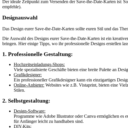
Der ideale Zeitpunkt zum Versenden der Save-the-Date-Karten ist: So f
empfehle).
Designauswahl
Das Design eurer Save-the-Date-Karten sollte euren Stil und das The
Die Auswahl des Designs eurer Save-the-Date-Karten ist ein kreative
bringen. Hier einige Tipps, wo ihr professionelle Designs erstellen las
1. Professionelle Gestaltung:
Hochzeitseinladungs-Shops:
Viele spezialisierte Geschäfte bieten eine breite Palette an D
Grafikdesigner:
Ein professioneller Grafikdesigner kann ein einzigartiges Design
Online-Anbieter:
Websites wie z.B. Vistaprint, bieten eine Viel
Stilen.
2. Selbstgestaltung:
Design-Software:
Programme wie Adobe Illustrator oder Canva ermöglichen es eu
für Anfänger leicht zu handhaben sind.
DIY-Kits: