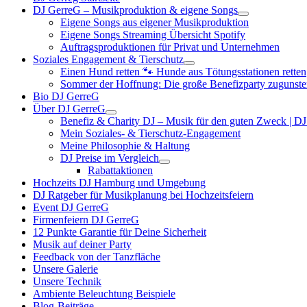
DJ GerreG – Musikproduktion & eigene Songs
Eigene Songs aus eigener Musikproduktion
Eigene Songs Streaming Übersicht Spotify
Auftragsproduktionen für Privat und Unternehmen
Soziales Engagement & Tierschutz
Einen Hund retten 🐾 Hunde aus Tötungsstationen retten
Sommer der Hoffnung: Die große Benefizparty zugunste
Bio DJ GerreG
Über DJ GerreG
Benefiz & Charity DJ – Musik für den guten Zweck | D
Mein Soziales- & Tierschutz-Engagement
Meine Philosophie & Haltung
DJ Preise im Vergleich
Rabattaktionen
Hochzeits DJ Hamburg und Umgebung
DJ Ratgeber für Musikplanung bei Hochzeitsfeiern
Event DJ GerreG
Firmenfeiern DJ GerreG
12 Punkte Garantie für Deine Sicherheit
Musik auf deiner Party
Feedback von der Tanzfläche
Unsere Galerie
Unsere Technik
Ambiente Beleuchtung Beispiele
Blog-Beiträge