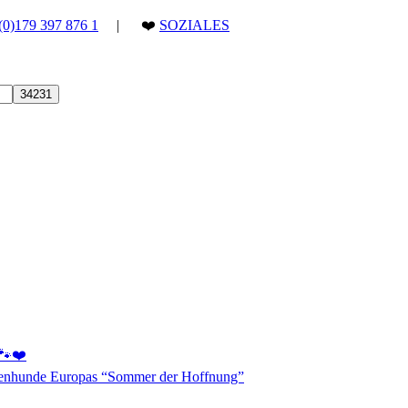
(0)179 397 876 1
| ❤️
SOZIALES
 🐾❤️
aßenhunde Europas “Sommer der Hoffnung”