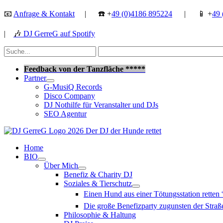
Zum
📧
Anfrage & Kontakt
| ☎️ +
49 (0)4186 895224
| 📱 +
49 
Inhalt
springen
|
🎶
DJ GerreG auf Spotify
Suchen
nach:
Suchen
Feedback von der Tanzfläche *****
Partner
G-MusiQ Records
Disco Company
DJ Nothilfe für Veranstalter und DJs
SEO Agentur
Home
BIO
Über Mich
Benefiz & Charity DJ
Soziales & Tierschutz
Einen Hund aus einer Tötungsstation retten
Die große Benefizparty zugunsten der Str
Philosophie & Haltung