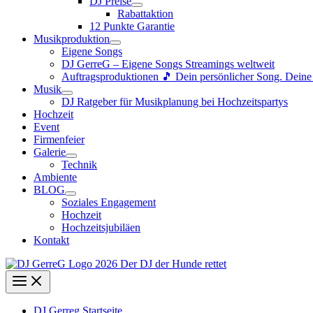
DJ Preise
Rabattaktion
12 Punkte Garantie
Musikproduktion
Eigene Songs
DJ GerreG – Eigene Songs Streamings weltweit
Auftragsproduktionen 🎵 Dein persönlicher Song. Dein
Musik
DJ Ratgeber für Musikplanung bei Hochzeitspartys
Hochzeit
Event
Firmenfeier
Galerie
Technik
Ambiente
BLOG
Soziales Engagement
Hochzeit
Hochzeitsjubiläen
Kontakt
DJ Gerreg Startseite