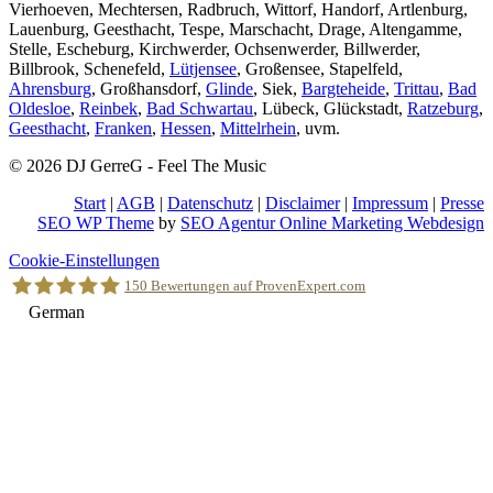
Vierhoeven, Mechtersen, Radbruch, Wittorf, Handorf, Artlenburg,
Lauenburg, Geesthacht, Tespe, Marschacht, Drage, Altengamme,
Stelle, Escheburg, Kirchwerder, Ochsenwerder, Billwerder,
Billbrook, Schenefeld,
Lütjensee
, Großensee, Stapelfeld,
Ahrensburg
, Großhansdorf,
Glinde
, Siek,
Bargteheide
,
Trittau
,
Bad
Oldesloe
,
Reinbek
,
Bad Schwartau
, Lübeck, Glückstadt,
Ratzeburg
,
Geesthacht
,
Franken
,
Hessen
,
Mittelrhein
, uvm.
© 2026 DJ GerreG - Feel The Music
Start
|
AGB
|
Datenschutz
|
Disclaimer
|
Impressum
|
Presse
SEO WP Theme
by
SEO Agentur Online Marketing Webdesign
Nach
Cookie-Einstellungen
oben
150
Bewertungen auf ProvenExpert.com
scrollen
German
Holger Korsten