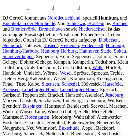
|
|
|
DJ GerreG kommt aus
Norddeutschland
, speziell
Hamburg
und
Buchholz in der Nordheide
. Von
Schleswig-Holstein
bis
Bremen
und
Bremervörde
,
Bremerhaven
sowie
Niedersachsen
ist das
vorrangige Einsatzgebiet für Privat- und Firmenfeiern. In den
folgenden Orten hat DJ GerreG bereits aufgelegt:
Dibbersen
,
Nenndorf
, Tötensen,
Tostedt
,
Heidenau
,
Hollenstedt
,
Hamburg
,
Hamburg-Harburg
,
Hamburg Harburg
,
Hannover
,
Stade
,
Soltau
,
Schneverdingen
, Seppensen, Holm-Seppensen, Dohren, Dohren
Gehege, Dohren-Gehege, Kampen, Kamperlin, Todtshorn, Klein
Todtshorn, Groß Todtshorn, Gross Todtshorn,
Welle
, Höckel,
Handeloh, Undeloh, Wörme,
Wesel
, Sprötze, Sproetze, Trelde,
Trelder Berg, Kakenstorf, Wistedt, Königsmoor, Koenigsmoor,
Fintel, Tiste, Kalbe,
Sittensen
,
Scheeßel
, Helvesiek,
Harsefeld
,
Apensen
,
Lüneburger Heide
,
Lueneburger Heide
, Egestorf,
Garlstorf, Toppenstedt, Brackel, Hanstedt, Asendorf,
Jesteburg
,
Marxen, Garstedt, Salzhausen, Lüneburg, Lueneburg, Wulfsen,
Eyendorf,
Bispingen
, Harmstorf, Bendestorf, Seevetal, Maschen,
Winsen, Winsen Luhe, Winsen (Luhe), Stelle, Meckelfeld,
Marmstorf,
Rosengarten
, Moorburg, Waltershof, Altenwerder,
Bostelbek, Eissendorf, Heimfeld, Finkenwerder, Neuenfelde,
Neugraben, Neu Wulmstorf,
Buxtehude
, Appel, Beckdorf,
Moisburg, Sauensiek, Nottensdorf, Bliedersdorf, Regesbostel,