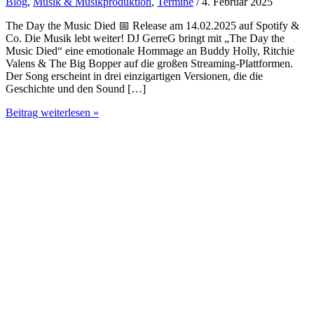
Blog
,
Musik & Musikproduktion
,
Termine
/ 4. Februar 2025
The Day the Music Died 📅 Release am 14.02.2025 auf Spotify &
Co. Die Musik lebt weiter! DJ GerreG bringt mit „The Day the
Music Died“ eine emotionale Hommage an Buddy Holly, Ritchie
Valens & The Big Bopper auf die großen Streaming-Plattformen.
Der Song erscheint in drei einzigartigen Versionen, die die
Geschichte und den Sound […]
DJ
Beitrag weiterlesen »
GerreG
präsentiert:
„The
Day
the
Music
Died“
–
Eine
Hommage
an
Rock-’n’-
Roll-
Legenden
🎶
🔥