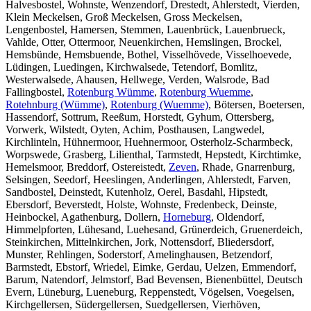
Halvesbostel, Wohnste, Wenzendorf, Drestedt, Ahlerstedt, Vierden,
Klein Meckelsen, Groß Meckelsen, Gross Meckelsen,
Lengenbostel, Hamersen, Stemmen, Lauenbrück, Lauenbrueck,
Vahlde, Otter, Ottermoor, Neuenkirchen, Hemslingen, Brockel,
Hemsbünde, Hemsbuende, Bothel, Visselhövede, Visselhoevede,
Lüdingen, Luedingen, Kirchwalsede, Tetendorf, Bomlitz,
Westerwalsede, Ahausen, Hellwege, Verden, Walsrode, Bad
Fallingbostel,
Rotenburg Wümme
,
Rotenburg Wuemme
,
Rotehnburg (Wümme)
,
Rotenburg (Wuemme)
, Bötersen, Boetersen,
Hassendorf, Sottrum, Reeßum, Horstedt, Gyhum, Ottersberg,
Vorwerk, Wilstedt, Oyten, Achim, Posthausen, Langwedel,
Kirchlinteln, Hühnermoor, Huehnermoor, Osterholz-Scharmbeck,
Worpswede, Grasberg, Lilienthal, Tarmstedt, Hepstedt, Kirchtimke,
Hemelsmoor, Breddorf, Ostereistedt,
Zeven
, Rhade, Gnarrenburg,
Selsingen, Seedorf, Heeslingen, Anderlingen, Ahlerstedt, Farven,
Sandbostel, Deinstedt, Kutenholz, Oerel, Basdahl, Hipstedt,
Ebersdorf, Beverstedt, Holste, Wohnste, Fredenbeck, Deinste,
Heinbockel, Agathenburg, Dollern,
Horneburg
, Oldendorf,
Himmelpforten, Lühesand, Luehesand, Grünerdeich, Gruenerdeich,
Steinkirchen, Mittelnkirchen, Jork, Nottensdorf, Bliedersdorf,
Munster, Rehlingen, Soderstorf, Amelinghausen, Betzendorf,
Barmstedt, Ebstorf, Wriedel, Eimke, Gerdau, Uelzen, Emmendorf,
Barum, Natendorf, Jelmstorf, Bad Bevensen, Bienenbüttel, Deutsch
Evern, Lüneburg, Lueneburg, Reppenstedt, Vögelsen, Voegelsen,
Kirchgellersen, Südergellersen, Suedgellersen, Vierhöven,