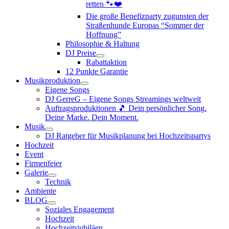
retten 🐾❤️
Die große Benefizparty zugunsten der
Straßenhunde Europas “Sommer der
Hoffnung”
Philosophie & Haltung
DJ Preise
Rabattaktion
12 Punkte Garantie
Musikproduktion
Eigene Songs
DJ GerreG – Eigene Songs Streamings weltweit
Auftragsproduktionen 🎵 Dein persönlicher Song.
Deine Marke. Dein Moment.
Musik
DJ Ratgeber für Musikplanung bei Hochzeitspartys
Hochzeit
Event
Firmenfeier
Galerie
Technik
Ambiente
BLOG
Soziales Engagement
Hochzeit
Hochzeitsjubiläen