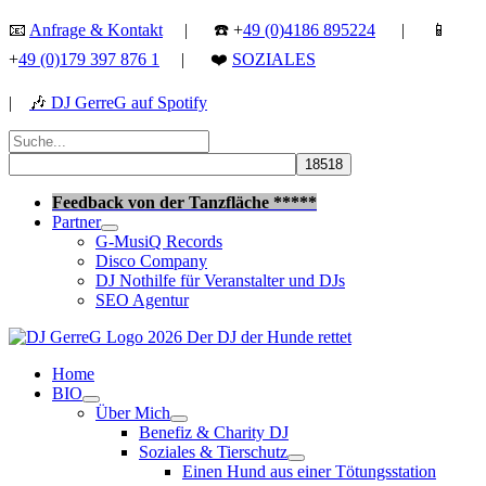
Zum
📧
Anfrage & Kontakt
| ☎️ +
49 (0)4186 895224
| 📱
Inhalt
+
49 (0)179 397 876 1
| ❤️
SOZIALES
springen
|
🎶
DJ GerreG auf Spotify
Suchen
nach:
Suchen
Feedback von der Tanzfläche *****
Partner
G-MusiQ Records
Disco Company
DJ Nothilfe für Veranstalter und DJs
SEO Agentur
Home
BIO
Über Mich
Benefiz & Charity DJ
Soziales & Tierschutz
Einen Hund aus einer Tötungsstation