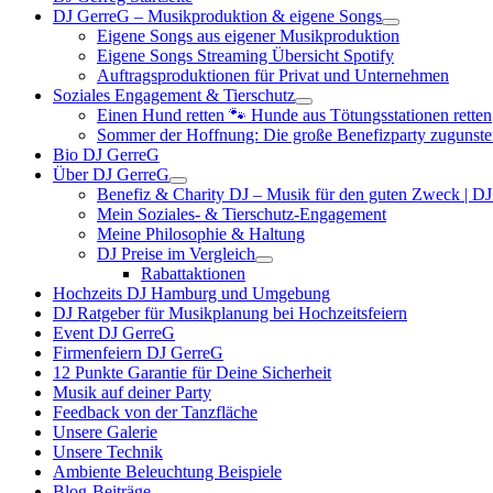
DJ GerreG – Musikproduktion & eigene Songs
Eigene Songs aus eigener Musikproduktion
Eigene Songs Streaming Übersicht Spotify
Auftragsproduktionen für Privat und Unternehmen
Soziales Engagement & Tierschutz
Einen Hund retten 🐾 Hunde aus Tötungsstationen retten
Sommer der Hoffnung: Die große Benefizparty zugunste
Bio DJ GerreG
Über DJ GerreG
Benefiz & Charity DJ – Musik für den guten Zweck | D
Mein Soziales- & Tierschutz-Engagement
Meine Philosophie & Haltung
DJ Preise im Vergleich
Rabattaktionen
Hochzeits DJ Hamburg und Umgebung
DJ Ratgeber für Musikplanung bei Hochzeitsfeiern
Event DJ GerreG
Firmenfeiern DJ GerreG
12 Punkte Garantie für Deine Sicherheit
Musik auf deiner Party
Feedback von der Tanzfläche
Unsere Galerie
Unsere Technik
Ambiente Beleuchtung Beispiele
Blog-Beiträge