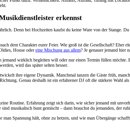
er Punkt dazu: Verlässlichkeit. Anfahrt, Aufbau, Timing mit Location u
eht.
usikdienstleister erkennst
gefährlich. Denn bei Hochzeiten kaufst du keine Ware von der Stange. 
n nach dem Charakter eurer Feier. Wie groß ist die Gesellschaft? Eher e
, Oldies, House oder
eine Mischung aus allem
? Je genauer jemand hier n
h jemand wirklich begleiten will oder nur einen Termin füllen möchte.
den, wird das später selten besser.
r entwickelt ihre eigene Dynamik. Manchmal tanzen die Gäste früh, manc
chtung. Genau deshalb ist ein erfahrener DJ oft die stärkere Wahl als 
ber keine Routine. Erfahrung zeigt sich darin, wie sicher jemand mit u
ste sind musikalisch bunt gemischt – dann brauchst du jemanden, der ruh
wie man Spannung hält, ohne zu hetzen, und wie man Übergänge schaff