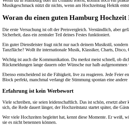
Wenn du in Hamburg oder im Umland feierst, kommt noch ein praktisch
Musikgeschmack nützt dir nichts, wenn am Hochzeitstag Hektik entst
Woran du einen guten Hamburg Hochzeit M
Die erste Versuchung ist oft der Preisvergleich. Verständlich, aber 
Sicherheit, dass ein zentraler Teil deines Festes funktioniert.
Ein guter Dienstleister fragt nicht nur nach deinem Musikstil, sonder
Tanzfläche? Wollt ihr internationale Musik, Klassiker, Charts, Disco
Wichtig ist auch die Kommunikation. Du merkst meist schnell, ob dic
Rückmeldungen lange dauern oder Wünsche nur halb aufgenommen wer
Ebenso entscheidend ist die Fähigkeit, live zu reagieren. Jede Feie
Block perfekt, manchmal verlangt die Stimmung spontan eine andere Ri
Erfahrung ist kein Werbewort
Viele schreiben, sie seien leidenschaftlich. Das ist schön, ersetzt a
sich, die Rede dauert länger, der Hochzeitstanz startet später, die Gä
Wer viele Hochzeiten begleitet hat, kennt diese Momente. Er weiß, 
sie es nicht benennen können.