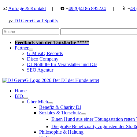
Zum
📧
Anfrage & Kontakt
| ☎️ +
49 (0)4186 895224
| 📱 +
49 
Inhalt
springen
|
🎶
DJ GerreG auf Spotify
Suchen
nach:
Suchen
Feedback von der Tanzfläche *****
Partner
G-MusiQ Records
Disco Company
DJ Nothilfe für Veranstalter und DJs
SEO Agentur
Home
BIO
Über Mich
Benefiz & Charity DJ
Soziales & Tierschutz
Einen Hund aus einer Tötungsstation retten
Die große Benefizparty zugunsten der Str
Philosophie & Haltung