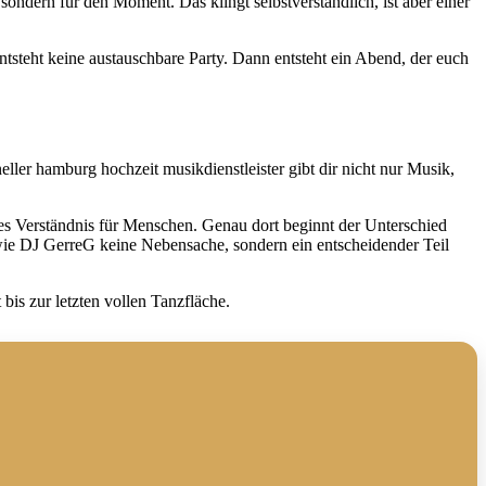
 sondern für den Moment. Das klingt selbstverständlich, ist aber einer
ntsteht keine austauschbare Party. Dann entsteht ein Abend, der euch
ller hamburg hochzeit musikdienstleister gibt dir nicht nur Musik,
tes Verständnis für Menschen. Genau dort beginnt der Unterschied
 wie DJ GerreG keine Nebensache, sondern ein entscheidender Teil
is zur letzten vollen Tanzfläche.