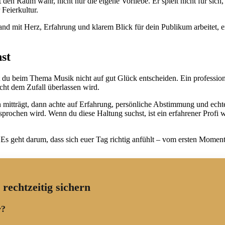
den Raum wahr, nicht nur die eigene Vorliebe. Er spielt nicht für sich,
Feierkultur.
and mit Herz, Erfahrung und klarem Blick für dein Publikum arbeitet, e
hst
t du beim Thema Musik nicht auf gut Glück entscheiden. Ein professione
cht dem Zufall überlassen wird.
rn mitträgt, dann achte auf Erfahrung, persönliche Abstimmung und ech
sprochen wird. Wenn du diese Haltung suchst, ist ein erfahrener Profi
s geht darum, dass sich euer Tag richtig anfühlt – vom ersten Moment b
echtzeitig sichern
y?