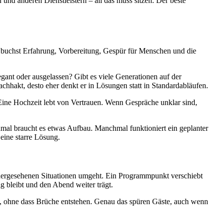
nd anderen Dienstleistern – all das muss sitzen. Der beste
Du buchst Erfahrung, Vorbereitung, Gespür für Menschen und die
legant oder ausgelassen? Gibt es viele Generationen auf der
achhakt, desto eher denkt er in Lösungen statt in Standardabläufen.
 Eine Hochzeit lebt von Vertrauen. Wenn Gespräche unklar sind,
hmal braucht es etwas Aufbau. Manchmal funktioniert ein geplanter
eine starre Lösung.
nvorhergesehenen Situationen umgeht. Ein Programmpunkt verschiebt
ig bleibt und den Abend weiter trägt.
t, ohne dass Brüche entstehen. Genau das spüren Gäste, auch wenn