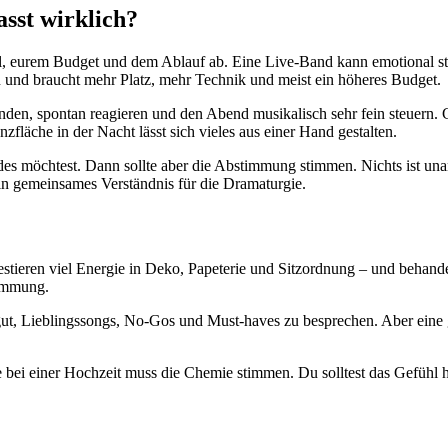
sst wirklich?
 Stil, eurem Budget und dem Ablauf ab. Eine Live-Band kann emotional
en und braucht mehr Platz, mehr Technik und meist ein höheres Budget.
rbinden, spontan reagieren und den Abend musikalisch sehr fein steuern
zfläche in der Nacht lässt sich vieles aus einer Hand gestalten.
s möchtest. Dann sollte aber die Abstimmung stimmen. Nichts ist unan
ein gemeinsames Verständnis für die Dramaturgie.
vestieren viel Energie in Deko, Papeterie und Sitzordnung – und behand
timmung.
s gut, Lieblingssongs, No-Gos und Must-haves zu besprechen. Aber eine g
.
de bei einer Hochzeit muss die Chemie stimmen. Du solltest das Gefüh