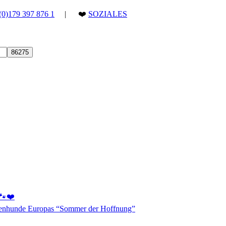
(0)179 397 876 1
| ❤️
SOZIALES
 🐾❤️
aßenhunde Europas “Sommer der Hoffnung”