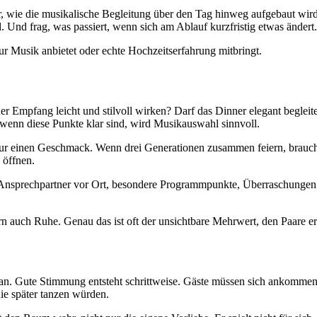
r, wie die musikalische Begleitung über den Tag hinweg aufgebaut wir
Und frag, was passiert, wenn sich am Ablauf kurzfristig etwas ändert.
ur Musik anbietet oder echte Hochzeitserfahrung mitbringt.
der Empfang leicht und stilvoll wirken? Darf das Dinner elegant begleit
 wenn diese Punkte klar sind, wird Musikauswahl sinnvoll.
ur einen Geschmack. Wenn drei Generationen zusammen feiern, braucht e
 öffnen.
, Ansprechpartner vor Ort, besondere Programmpunkte, Überraschungen 
rn auch Ruhe. Genau das ist oft der unsichtbare Mehrwert, den Paare er
an. Gute Stimmung entsteht schrittweise. Gäste müssen sich ankommen f
die später tanzen würden.