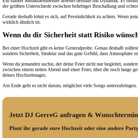
Ein starker Musikdienstleister arbeitet deshalb mit Dynamik. Er nimmt 
der größten Unterschiede zwischen beliebiger Beschallung und echter 
Gerade deshalb lohnt es sich, auf Persönlichkeit zu achten. Wenn jem
wirklich ähnlich ist.
Wenn du dir Sicherheit statt Risiko wünsc
Bei einer Hochzeit gibt es keine Generalprobe. Genau deshalb solltes
sondern Sicherheit, Struktur und das gute Gefühl, dass Atmosphäre ni
Wenn du jemanden suchst, der deine Feier nicht nur begleitet, sonde
zwischen einem netten Abend und einer Feier, über die noch lange ge
deines Hochzeitstages.
Am Ende geht es nicht darum, möglichst viele Songs unterzubringen. E
Jetzt DJ GerreG anfragen & Wunschtermin r
Plant ihr gerade eure Hochzeit oder eine andere Part