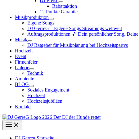
DJ Preise
Rabattaktion
12 Punkte Garantie
Musikproduktion
Eigene Songs
DJ GerreG – Eigene Songs Streamings weltweit
Auftragsproduktionen 🎵 Dein persönlicher Song. Dein
Musik
DJ Ratgeber für Musikplanung bei Hochzeitspartys
Hochzeit
Event
Firmenfeier
Galerie
Technik
Ambiente
BLOG
Soziales Engagement
Hochzeit
Hochzeitsjubiläen
Kontakt
DJ Gerreg Startseite