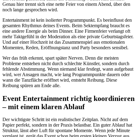
Genau hier trennt sich eine nette Feier von einem Abend, über den
noch lange gesprochen wird.
Entertainment ist kein isolierter Programmpunkt. Es beeinflusst den
gesamten Rhythmus deines Events. Beim Sektempfang braucht es
eine andere Energie als beim Dinner. Eine Firmenfeier verlangt oft
mehr Taktgefühl in der Moderation als eine private Geburtstagsfeier.
Und auf einer Hochzeit ist das Zusammenspiel aus emotionalen
Momenten, Reden, Eröffnungstanz und Party besonders sensibel.
Wer das früh erkennt, spart später Nerven. Denn die meisten
Probleme entstehen nicht durch schlechte Künstler, sondern durch
fehlende Abstimmung. Wenn niemand klar festlegt, wann aufgebaut
wird, wer Ansagen macht, wie lang Programmpunkte dauern oder
wann die Tanzfläche eröffnet wird, entsteht Reibung. Diese
Reibung spüren am Ende alle.
Event Entertainment richtig koordinieren
– mit einem klaren Ablauf
Der wichtigste Schritt ist ein realistischer Zeitplan. Nicht auf dem
Papier perfekt, sondern in der Praxis belastbar. Ein guter Ablauf hat
Struktur, lässt aber Luft für spontane Momente. Wenn jede Minute
verplant ist, gerät das Event schon beim ersten kleinen Verzug aus