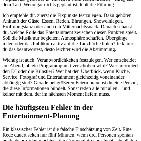
dem Takt. Wenn gar nichts geplant ist, fehlt die Führung.
Ich empfehle dir, zuerst die Fixpunkte festzulegen. Dazu gehören
Ankunft der Gäste, Essen, Reden, Ehrungen, Showeinlagen,
Eröffnungstanz oder auch ein Mitternachtssnack. Danach schaust
du, welche Rolle das Entertainment zwischen diesen Punkten spielt.
Soll die Musik nur begleiten, Atmosphäre schaffen, Übergänge
retten oder das Publikum aktiv auf die Tanzfläche holen? Je klarer
du das beantwortest, desto leichter wird die Abstimmung.
Wichtig ist auch, Verantwortlichkeiten festzulegen. Wer entscheidet
am Abend, ob ein Programmpunkt verschoben wird? Wer informiert
den DJ oder die Künstler? Wer hat den Überblick, wenn Küche,
Service, Fotograf und Entertainment gleichzeitig voneinander
abhängig sind? Gerade bei größeren Feiern brauchst du eine Person,
die diese Informationen bündelt. Sonst reden alle mit allen – und
keiner mit dem, der im nächsten Moment liefern muss.
Die häufigsten Fehler in der
Entertainment-Planung
Ein klassischer Fehler ist die falsche Einschätzung von Zeit. Eine
Rede dauert selten nur fünf Minuten, wenn drei Personen spontan
noch etwas sagen möchten. Ein Gruppenfoto verschiebt schnell den