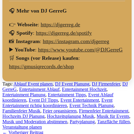
🎧
Mehr von DJ GerreG
👉
Webseite
:
https://djgerreg.de
🎧
Spotify
:
https://djgerreg.de/spotify
📸
Instagram
:
https://instagram.com/djgerreg
▶️
YouTube
:
https://www.youtube.com/@DJGerreG
🛒
Songs (vor Release) kaufen
:
https://gmusiqrecords.de/shop
Tags:
Ablauf Event planen
,
DJ Event Planung
,
DJ Firmenfeier
,
DJ
GerreG
,
Entertainment Ablauf
,
Entertainment Hochzeit
,
Entertainment Planung
,
Entertainment Tipps
,
Event Ablauf
koordinieren
,
Event DJ Tipps
,
Event Entertainment
,
Event
Entertainment richtig koordinieren
,
Event Technik Planung
,
Familienfeier Musik
,
Feier organisieren
,
Firmenfeier Entertainment
,
Hochzeits DJ Planung
,
Hochzeitsplanung Musik
,
Musik für Events
,
Musik und Moderation abstimmen
,
Partyplanung
,
Tanzfläche füllen
,
Veranstaltung planen
←
Vorheriger Beitrag