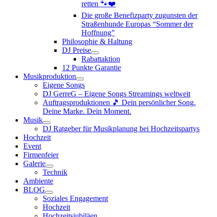
retten 🐾❤️
Die große Benefizparty zugunsten der
Straßenhunde Europas “Sommer der
Hoffnung”
Philosophie & Haltung
DJ Preise
Rabattaktion
12 Punkte Garantie
Musikproduktion
Eigene Songs
DJ GerreG – Eigene Songs Streamings weltweit
Auftragsproduktionen 🎵 Dein persönlicher Song.
Deine Marke. Dein Moment.
Musik
DJ Ratgeber für Musikplanung bei Hochzeitspartys
Hochzeit
Event
Firmenfeier
Galerie
Technik
Ambiente
BLOG
Soziales Engagement
Hochzeit
Hochzeitsjubiläen