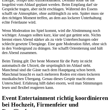
Energie, Tempo und Aufmerksamkeit. Deshalb sollte sie nie
losgelöst vom Ablauf geplant werden. Beim Empfang darf sie
Gespräche tragen, aber nicht erschlagen. Während des Essens
schafft sie Atmosphäre, ohne aufdringlich zu sein. Später muss sie
den richtigen Moment treffen, an dem aus lockerer Unterhaltung
echte Feierlaune wird.
Wenn Moderation ins Spiel kommt, wird die Abstimmung noch
wichtiger. Ansagen sollten kurz, klar und gut getimt sein. Nichts
bremst einen Abend stärker als zu viele Unterbrechungen oder
schlecht gesetzte Übergänge. Eine gute Moderation führt, ohne sich
in den Vordergrund zu drängen. Sie schafft Orientierung und hält
den Abend zusammen.
Beim Timing gilt: Der beste Moment für die Party ist nicht
automatisch die Uhrzeit, die ursprünglich im Ablauf steht.
Manchmal sind die Gäste nach dem Hauptgang schon bereit.
Manchmal braucht es nach mehreren Reden erst einen lockeren
musikalischen Übergang. Genau dieses Gespür macht einen
Unterschied. Erfahrung hilft dabei enorm, weil man Stimmungen
lesen und flexibel reagieren kann.
Event Entertainment richtig koordinieren
bei Hochzeit, Firmenfeier und