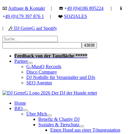
Zum
📧
Anfrage & Kontakt
| ☎️ +
49 (0)4186 895224
| 📱
Inhalt
+
49 (0)179 397 876 1
| ❤️
SOZIALES
springen
|
🎶
DJ GerreG auf Spotify
Suchen
nach:
Suchen
Feedback von der Tanzfläche *****
Partner
G-MusiQ Records
Disco Company
DJ Nothilfe für Veranstalter und DJs
SEO Agentur
Home
BIO
Über Mich
Benefiz & Charity DJ
Soziales & Tierschutz
Einen Hund aus einer Tötungsstation