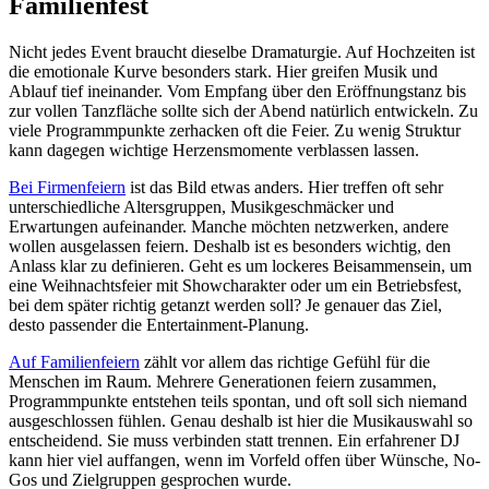
Familienfest
Nicht jedes Event braucht dieselbe Dramaturgie. Auf Hochzeiten ist
die emotionale Kurve besonders stark. Hier greifen Musik und
Ablauf tief ineinander. Vom Empfang über den Eröffnungstanz bis
zur vollen Tanzfläche sollte sich der Abend natürlich entwickeln. Zu
viele Programmpunkte zerhacken oft die Feier. Zu wenig Struktur
kann dagegen wichtige Herzensmomente verblassen lassen.
Bei Firmenfeiern
ist das Bild etwas anders. Hier treffen oft sehr
unterschiedliche Altersgruppen, Musikgeschmäcker und
Erwartungen aufeinander. Manche möchten netzwerken, andere
wollen ausgelassen feiern. Deshalb ist es besonders wichtig, den
Anlass klar zu definieren. Geht es um lockeres Beisammensein, um
eine Weihnachtsfeier mit Showcharakter oder um ein Betriebsfest,
bei dem später richtig getanzt werden soll? Je genauer das Ziel,
desto passender die Entertainment-Planung.
Auf Familienfeiern
zählt vor allem das richtige Gefühl für die
Menschen im Raum. Mehrere Generationen feiern zusammen,
Programmpunkte entstehen teils spontan, und oft soll sich niemand
ausgeschlossen fühlen. Genau deshalb ist hier die Musikauswahl so
entscheidend. Sie muss verbinden statt trennen. Ein erfahrener DJ
kann hier viel auffangen, wenn im Vorfeld offen über Wünsche, No-
Gos und Zielgruppen gesprochen wurde.