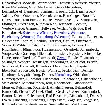
Halvesbostel, Wohnste, Wenzendorf, Drestedt, Ahlerstedt, Vierden,
Klein Meckelsen, Groß Meckelsen, Gross Meckelsen,
Lengenbostel, Hamersen, Stemmen, Lauenbrück, Lauenbrueck,
Vahlde, Otter, Ottermoor, Neuenkirchen, Hemslingen, Brockel,
Hemsbünde, Hemsbuende, Bothel, Visselhövede, Visselhoevede,
Lüdingen, Luedingen, Kirchwalsede, Tetendorf, Bomlitz,
Westerwalsede, Ahausen, Hellwege, Verden, Walsrode, Bad
Fallingbostel,
Rotenburg Wümme
,
Rotenburg Wuemme
,
Rotehnburg (Wümme)
,
Rotenburg (Wuemme)
, Bötersen, Boetersen,
Hassendorf, Sottrum, Reeßum, Horstedt, Gyhum, Ottersberg,
Vorwerk, Wilstedt, Oyten, Achim, Posthausen, Langwedel,
Kirchlinteln, Hühnermoor, Huehnermoor, Osterholz-Scharmbeck,
Worpswede, Grasberg, Lilienthal, Tarmstedt, Hepstedt, Kirchtimke,
Hemelsmoor, Breddorf, Ostereistedt,
Zeven
, Rhade, Gnarrenburg,
Selsingen, Seedorf, Heeslingen, Anderlingen, Ahlerstedt, Farven,
Sandbostel, Deinstedt, Kutenholz, Oerel, Basdahl, Hipstedt,
Ebersdorf, Beverstedt, Holste, Wohnste, Fredenbeck, Deinste,
Heinbockel, Agathenburg, Dollern,
Horneburg
, Oldendorf,
Himmelpforten, Lühesand, Luehesand, Grünerdeich, Gruenerdeich,
Steinkirchen, Mittelnkirchen, Jork, Nottensdorf, Bliedersdorf,
Munster, Rehlingen, Soderstorf, Amelinghausen, Betzendorf,
Barmstedt, Ebstorf, Wriedel, Eimke, Gerdau, Uelzen, Emmendorf,
Barum, Natendorf, Jelmstorf, Bad Bevensen, Bienenbüttel, Deutsch
Evern, Lüneburg, Lueneburg, Reppenstedt, Vögelsen, Voegelsen,
Kirchgellersen, Südergellersen, Suedgellersen, Vierhöven,