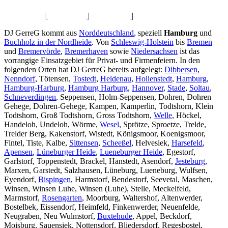
|
|
|
DJ GerreG kommt aus
Norddeutschland
, speziell
Hamburg
und
Buchholz in der Nordheide
. Von
Schleswig-Holstein
bis
Bremen
und
Bremervörde
,
Bremerhaven
sowie
Niedersachsen
ist das
vorrangige Einsatzgebiet für Privat- und Firmenfeiern. In den
folgenden Orten hat DJ GerreG bereits aufgelegt:
Dibbersen
,
Nenndorf
, Tötensen,
Tostedt
,
Heidenau
,
Hollenstedt
,
Hamburg
,
Hamburg-Harburg
,
Hamburg Harburg
,
Hannover
,
Stade
,
Soltau
,
Schneverdingen
, Seppensen, Holm-Seppensen, Dohren, Dohren
Gehege, Dohren-Gehege, Kampen, Kamperlin, Todtshorn, Klein
Todtshorn, Groß Todtshorn, Gross Todtshorn,
Welle
, Höckel,
Handeloh, Undeloh, Wörme,
Wesel
, Sprötze, Sproetze, Trelde,
Trelder Berg, Kakenstorf, Wistedt, Königsmoor, Koenigsmoor,
Fintel, Tiste, Kalbe,
Sittensen
,
Scheeßel
, Helvesiek,
Harsefeld
,
Apensen
,
Lüneburger Heide
,
Lueneburger Heide
, Egestorf,
Garlstorf, Toppenstedt, Brackel, Hanstedt, Asendorf,
Jesteburg
,
Marxen, Garstedt, Salzhausen, Lüneburg, Lueneburg, Wulfsen,
Eyendorf,
Bispingen
, Harmstorf, Bendestorf, Seevetal, Maschen,
Winsen, Winsen Luhe, Winsen (Luhe), Stelle, Meckelfeld,
Marmstorf,
Rosengarten
, Moorburg, Waltershof, Altenwerder,
Bostelbek, Eissendorf, Heimfeld, Finkenwerder, Neuenfelde,
Neugraben, Neu Wulmstorf,
Buxtehude
, Appel, Beckdorf,
Moisburg, Sauensiek, Nottensdorf, Bliedersdorf, Regesbostel,