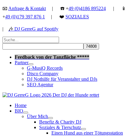
Zum
📧
Anfrage & Kontakt
| ☎️ +
49 (0)4186 895224
| 📱
Inhalt
+
49 (0)179 397 876 1
| ❤️
SOZIALES
springen
|
🎶
DJ GerreG auf Spotify
Suchen
nach:
Suchen
Feedback von der Tanzfläche *****
Partner
G-MusiQ Records
Disco Company
DJ Nothilfe für Veranstalter und DJs
SEO Agentur
Home
BIO
Über Mich
Benefiz & Charity DJ
Soziales & Tierschutz
Einen Hund aus einer Tötungsstation