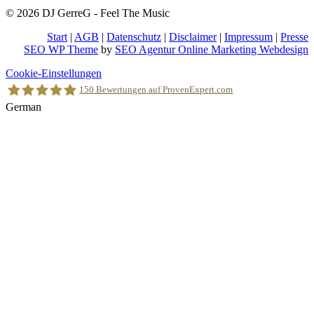
© 2026 DJ GerreG - Feel The Music
Start
|
AGB
|
Datenschutz
|
Disclaimer
|
Impressum
|
Presse
SEO WP Theme
by
SEO Agentur Online Marketing Webdesign
Nach
Cookie-Einstellungen
oben
150
Bewertungen auf ProvenExpert.com
scrollen
German
Holger Korsten