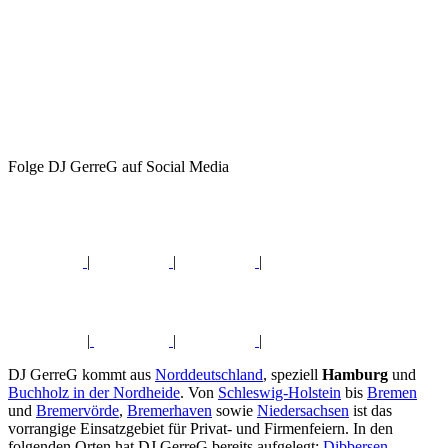
Folge DJ GerreG auf Social Media
|
|
|
|
|
|
DJ GerreG kommt aus
Norddeutschland
, speziell
Hamburg
und
Buchholz in der Nordheide
. Von
Schleswig-Holstein
bis
Bremen
und
Bremervörde
,
Bremerhaven
sowie
Niedersachsen
ist das
vorrangige Einsatzgebiet für Privat- und Firmenfeiern. In den
folgenden Orten hat DJ GerreG bereits aufgelegt:
Dibbersen
,