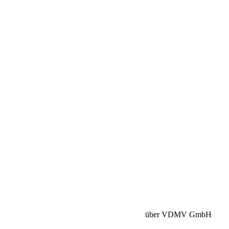
Betriebshaftpflicht:
HISCOX Versicherung
über VDMV GmbH