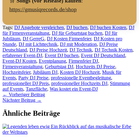
🛒
Songs (vor Release) kaufen
:
https://gmusiqrecords.de/shop
Tags:
DJ Angebote vergleichen
,
DJ buchen
,
DJ buchen Kosten
,
DJ
für Firmenveranstaltung
,
DJ für Geburtstag buchen
,
DJ für
Jubiläum
,
DJ GerreG
,
DJ Kosten Firmenfeier
,
DJ Kosten pro
Stunde
,
DJ mit Lichttechnik
,
DJ mit Moderation
,
DJ Preise
Deutschland
,
DJ Preise Hochzeit
,
DJ Technik
,
DJ Technik Kosten
,
erfahrener Event-DJ
,
Event DJ buchen
,
Event DJ Deutschland
,
Event-DJ Kosten
,
Eventplanung
,
Firmenfeier DJ
,
Firmenveranstaltung
,
Geburtstag DJ
,
Hochzeits DJ Preise
,
Hochzeitsfeier
,
Jubiläum DJ
,
Kosten DJ Hochzeit
,
Musik für
Events
,
Party DJ Preise
,
professionelle Eventbegleitung
,
professioneller DJ Preis
,
professioneller Hochzeits DJ
,
Stimmung
auf Events
,
Tanzfläche
,
Was kostet ein Event-DJ
←
Vorheriger Beitrag
Nächster Beitrag
→
Ähnliche Beiträge