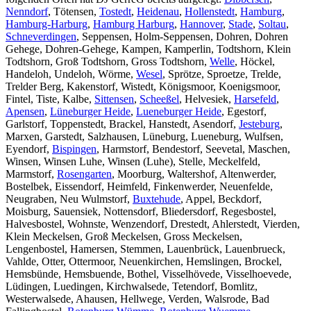
Nenndorf
, Tötensen,
Tostedt
,
Heidenau
,
Hollenstedt
,
Hamburg
,
Hamburg-Harburg
,
Hamburg Harburg
,
Hannover
,
Stade
,
Soltau
,
Schneverdingen
, Seppensen, Holm-Seppensen, Dohren, Dohren
Gehege, Dohren-Gehege, Kampen, Kamperlin, Todtshorn, Klein
Todtshorn, Groß Todtshorn, Gross Todtshorn,
Welle
, Höckel,
Handeloh, Undeloh, Wörme,
Wesel
, Sprötze, Sproetze, Trelde,
Trelder Berg, Kakenstorf, Wistedt, Königsmoor, Koenigsmoor,
Fintel, Tiste, Kalbe,
Sittensen
,
Scheeßel
, Helvesiek,
Harsefeld
,
Apensen
,
Lüneburger Heide
,
Lueneburger Heide
, Egestorf,
Garlstorf, Toppenstedt, Brackel, Hanstedt, Asendorf,
Jesteburg
,
Marxen, Garstedt, Salzhausen, Lüneburg, Lueneburg, Wulfsen,
Eyendorf,
Bispingen
, Harmstorf, Bendestorf, Seevetal, Maschen,
Winsen, Winsen Luhe, Winsen (Luhe), Stelle, Meckelfeld,
Marmstorf,
Rosengarten
, Moorburg, Waltershof, Altenwerder,
Bostelbek, Eissendorf, Heimfeld, Finkenwerder, Neuenfelde,
Neugraben, Neu Wulmstorf,
Buxtehude
, Appel, Beckdorf,
Moisburg, Sauensiek, Nottensdorf, Bliedersdorf, Regesbostel,
Halvesbostel, Wohnste, Wenzendorf, Drestedt, Ahlerstedt, Vierden,
Klein Meckelsen, Groß Meckelsen, Gross Meckelsen,
Lengenbostel, Hamersen, Stemmen, Lauenbrück, Lauenbrueck,
Vahlde, Otter, Ottermoor, Neuenkirchen, Hemslingen, Brockel,
Hemsbünde, Hemsbuende, Bothel, Visselhövede, Visselhoevede,
Lüdingen, Luedingen, Kirchwalsede, Tetendorf, Bomlitz,
Westerwalsede, Ahausen, Hellwege, Verden, Walsrode, Bad