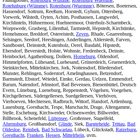
Fallingbostel,
Rotenburg Wümme
,
Rotenburg Wuemme
,
Rotehnburg (Wümme)
,
Rotenburg (Wuemme)
, Bötersen, Boetersen,
Hassendorf, Sottrum, Reeßum, Horstedt, Gyhum, Ottersberg,
Vorwerk, Wilstedt, Oyten, Achim, Posthausen, Langwedel,
Kirchlinteln, Hühnermoor, Huehnermoor, Osterholz-Scharmbeck,
Worpswede, Grasberg, Lilienthal, Tarmstedt, Hepstedt, Kirchtimke,
Hemelsmoor, Breddorf, Ostereistedt,
Zeven
, Rhade, Gnarrenburg,
Selsingen, Seedorf, Heeslingen, Anderlingen, Ahlerstedt, Farven,
Sandbostel, Deinstedt, Kutenholz, Oerel, Basdahl, Hipstedt,
Ebersdorf, Beverstedt, Holste, Wohnste, Fredenbeck, Deinste,
Heinbockel, Agathenburg, Dollern,
Horneburg
, Oldendorf,
Himmelpforten, Lühesand, Luehesand, Grünerdeich, Gruenerdeich,
Steinkirchen, Mittelnkirchen, Jork, Nottensdorf, Bliedersdorf,
Munster, Rehlingen, Soderstorf, Amelinghausen, Betzendorf,
Barmstedt, Ebstorf, Wriedel, Eimke, Gerdau, Uelzen, Emmendorf,
Barum, Natendorf, Jelmstorf, Bad Bevensen, Bienenbüttel, Deutsch
Evern, Lüneburg, Lueneburg, Reppenstedt, Vögelsen, Voegelsen,
Kirchgellersen, Südergellersen, Suedgellersen, Vierhöven,
Vierhoeven, Mechtersen, Radbruch, Wittorf, Handorf, Artlenburg,
Lauenburg, Geesthacht, Tespe, Marschacht, Drage, Altengamme,
Stelle, Escheburg, Kirchwerder, Ochsenwerder, Billwerder,
Billbrook, Schenefeld,
Lütjensee
, Großensee, Stapelfeld,
Ahrensburg
, Großhansdorf,
Glinde
, Siek,
Bargteheide
,
Trittau
,
Bad
Oldesloe
,
Reinbek
,
Bad Schwartau
, Lübeck, Glückstadt,
Ratzeburg
,
Geesthacht
,
Franken
,
Hessen
,
Mittelrhein
, uvm.