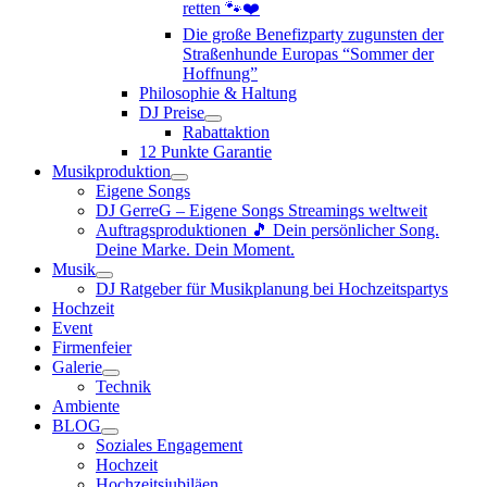
retten 🐾❤️
Die große Benefizparty zugunsten der
Straßenhunde Europas “Sommer der
Hoffnung”
Philosophie & Haltung
DJ Preise
Rabattaktion
12 Punkte Garantie
Musikproduktion
Eigene Songs
DJ GerreG – Eigene Songs Streamings weltweit
Auftragsproduktionen 🎵 Dein persönlicher Song.
Deine Marke. Dein Moment.
Musik
DJ Ratgeber für Musikplanung bei Hochzeitspartys
Hochzeit
Event
Firmenfeier
Galerie
Technik
Ambiente
BLOG
Soziales Engagement
Hochzeit
Hochzeitsjubiläen